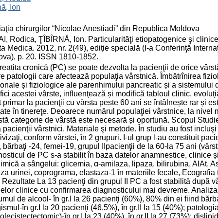
nă, Ion
aţia chirurgilor “Nicolae Anestiadi” din Republica Moldova
, Rodica, ŢÎBÎRNĂ, Ion. Particularităţi etiopatogenice şi clinice
rta Medica. 2012, nr. 2(49), ediție specială (I-a Conferinţă Inter
va), p. 20. ISSN 1810-1852.
eatita cronică (PC) se poate dezvolta la pacienţii de orice vârstă
e patologii care afectează populaţia vârstnică. Îmbătrînirea fizio
ionale și fiziologice ale parenhimului pancreatic și a sistemului d
fici acestei vârste, influenţează și modifică tabloul clinic, evol
 primar la pacienţii cu vârsta peste 60 ani se întâlnește rar și es
late în tinereţe. Deoarece numărul populaţiei vârstnice, la nivel 
tă categorie de vârstă este necesară și oportună. Scopul Studiere
 pacienţii vârstnici. Materiale şi metode. În studiu au fost incluş
divizaţi, conform vârstei, în 2 grupuri. I-ul grup l-au constituit pa
 bărbaţi -24, femei-19, grupul IIpacienţii de la 60-la 75 ani (văr
osticul de PC s-a stabilit în baza datelor anamnestice, clinice
imică a sângelui: glicemia, α-amilaza, lipaza, bilirubina, AlAt,
za urinei, coprograma, elastaza-1 în materiile fecale, Ecogr
 Rezultate La 13 pacienţi din grupul II PC a fost stabilită după v
lor clinice cu confirmarea diagnosticului mai devreme. Analiza ce
mul de alcool- în gr.I la 26 pacienţi (60%), 80% din ei fiind bărbaţ
ismul-în gr.I la 20 pacienţi (46,5%), în gr.II la 15 (40%); patologia b
olecistectectomic)-în gr.I la 23 (40%), în gr.II la 27 (73%); dislipide