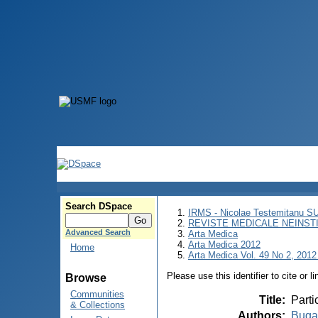
Search DSpace
IRMS - Nicolae Testemitanu 
REVISTE MEDICALE NEINST
Advanced Search
Arta Medica
Arta Medica 2012
Home
Arta Medica Vol. 49 No 2, 2012 
Please use this identifier to cite or l
Browse
Communities
Title
:
Parti
& Collections
Authors
:
Buga