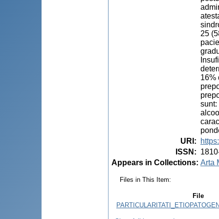
admin
atest
sindr
25 (5
pacie
gradu
Insuf
deter
16% d
prepo
prepo
sunt:
alcoo
carac
ponde
URI
:
https
ISSN
:
1810
Appears in Collections:
Arta 
Files in This Item:
File
PARTICULARITATI_ETIOPATOGENI