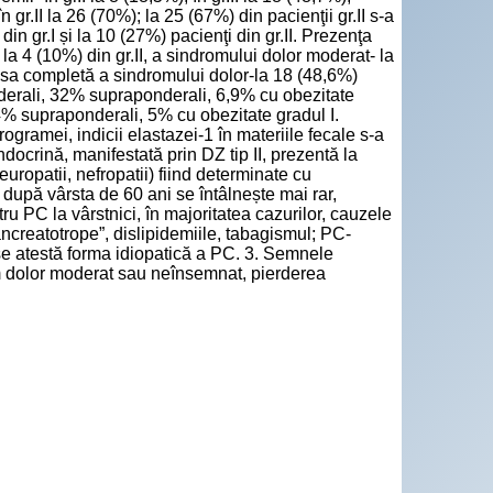
gr.II la 26 (70%); la 25 (67%) din pacienţii gr.II s-a
din gr.I și la 10 (27%) pacienţi din gr.II. Prezenţa
 la 4 (10%) din gr.II, a sindromului dolor moderat- la
lipsa completă a sindromului dolor-la 18 (48,6%)
onderali, 32% supraponderali, 6,9% cu obezitate
24% supraponderali, 5% cu obezitate gradul I.
rogramei, indicii elastazei-1 în materiile fecale s-a
endocrină, manifestată prin DZ tip II, prezentă la
neuropatii, nefropatii) fiind determinate cu
 după vârsta de 60 ani se întâlnește mai rar,
tru PC la vârstnici, în majoritatea cazurilor, cauzele
ancreatotrope”, dislipidemiile, tabagismul; PC-
i se atestă forma idiopatică a PC. 3. Semnele
om dolor moderat sau neînsemnat, pierderea