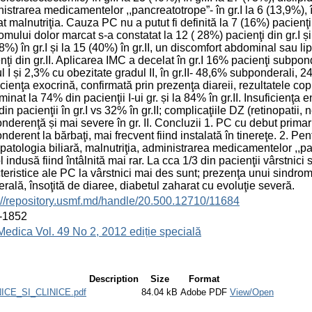
istrarea medicamentelor ,,pancreatotrope”- în gr.I la 6 (13,9%), în 
at malnutriţia. Cauza PC nu a putut fi definită la 7 (16%) pacienţi 
omului dolor marcat s-a constatat la 12 ( 28%) pacienţi din gr.I și
8%) în gr.I și la 15 (40%) în gr.II, un discomfort abdominal sau 
nţi din gr.II. Aplicarea IMC a decelat în gr.I 16% pacienţi subp
l I și 2,3% cu obezitate gradul II, în gr.II- 48,6% subponderali, 
icienţa exocrină, confirmată prin prezenţa diareii, rezultatele cop
minat la 74% din pacienţii I-ui gr. și la 84% în gr.II. Insuficienţa 
in pacienţii în gr.I vs 32% în gr.II; complicaţiile DZ (retinopatii, 
nderenţă și mai severe în gr. II. Concluzii 1. PC cu debut primar
nderent la bărbaţi, mai frecvent fiind instalată în tinereţe. 2. Pen
 patologia biliară, malnutriţia, administrarea medicamentelor ,,p
l indusă fiind întâlnită mai rar. La cca 1/3 din pacienţii vârstnic
teristice ale PC la vârstnici mai des sunt; prezenţa unui sindr
rală, însoţită de diaree, diabetul zaharat cu evoluţie severă.
://repository.usmf.md/handle/20.500.12710/11684
-1852
Medica Vol. 49 No 2, 2012 ediție specială
Description
Size
Format
CE_SI_CLINICE.pdf
84.04 kB
Adobe PDF
View/Open