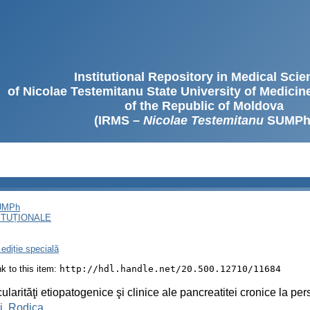
Institutional Repository in Medical Sci
of Nicolae Testemitanu State University of Medici
of the Republic of Moldova
(IRMS –
Nicolae Testemitanu
SUMPh
SUMPh
ITUȚIONALE
ediție specială
ink to this item:
http://hdl.handle.net/20.500.12710/11684
cularităţi etiopatogenice şi clinice ale pancreatitei cronice la pe
i, Rodica