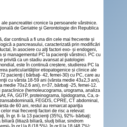
 ale pancreatitei cronice la persoanele vârstnice.
naţională de Geriatrie şi Gerontologie din Republica
, dar continuă a fi una din cele mai frecvente și
logică a pancreasului, caracterizată prin modificări
uctal, în asociere cu alţi factori exo- și endogeni,
uţia și managementul PC la pacienţii vârstnici. PC cu
te privită ca un stadiu avansat al patologiei
mondial, este în continuă creștere, studierea PC la
a particularităţilor etiopatogenice și clinice ale
i 72 pacienţi ( bărbaţi- 42, femei-30) cu PC, care au
cienţii cu vârsta 18-59 ani (vărsta medie 43±2,3 ani),
sta medie 70±2.6 ani), n=37, bărbaţi -25, femei-12.
 și paraclinice (hemoleucograma, urograma, analiza
 AsAt, FA, GGTP, proteinograma, lipidograma, Ca, α-
afia transabdominală, FEGDS, CPRE, CT abdominal,
ârsta de 60 ani, restul au remarcat apariţia
lor mai frecvenţi factori de risc a relevat:
i, în gr. II- la 13 pacienţi (35%), 92%- bărbaţi;
iliară (litiază biliară, sludj biliar, sindrom
mii- în gr.I la 8 (18,5%), în gr.II la 18 (48,7%);