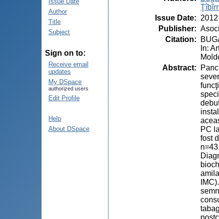
Issue Date
Ţîbîr
Author
Issue Date
:
2012
Title
Publisher
:
Asoci
Subject
Citation
:
BUGAI
In: A
Sign on to:
Moldo
Receive email
Abstract
:
Pancr
updates
sever
My DSpace
funcţ
authorized users
speci
Edit Profile
debut
insta
Help
aceas
PC la
About DSpace
fost 
n=43,
Diagn
bioch
amila
IMC).
semne
consu
tabag
postc