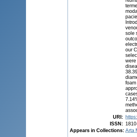
Număr
terme
modal
pacie
Intro
venou
sole 
outco
elect
our C
selec
were 
disea
38.39
diame
foam 
appro
cases
7.14%
metho
assoc
URI
:
https
ISSN
:
1810
Appears in Collections:
Arta 