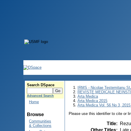
Search DSpace
IRMS - Nicolae Testemitanu 
REVISTE MEDICALE NEINST
Advanced Search
Arta Medica
Arta Medica 2015
Home
Arta Medica Vol. 56 No 3, 2015 
Please use this identifier to cite or l
Browse
Communities
Title
:
Rezul
& Collections
Other Titles
:
Late 