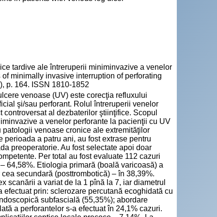
 tardive ale întreruperii miniminvazive a venelor
s of minimally invasive interruption of perforating
56), p. 164. ISSN 1810-1852
lcere venoase (UV) este corecţia refluxului
cial şi/sau perforant. Rolul întreruperii venelor
t controversat al dezbaterilor ştiinţifice. Scopul
miniminvazive a venelor perforante la pacienţii cu UV
u patologii venoase cronice ale extremităţilor
pe perioada a patru ani, au fost extrase pentru
oada preoperatorie. Au fost selectate apoi doar
ompetente. Per total au fost evaluate 112 cazuri
i – 64,58%. Etiologia primară (boală varicoasă) a
ar cea secundară (posttrombotică) – în 38,39%.
scanării a variat de la 1 pînă la 7, iar diametrul
a efectuat prin: sclerozare percutană ecoghidată cu
endoscopică subfascială (55,35%); abordare
lată a perforantelor s-a efectuat în 24,1% cazuri.