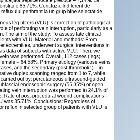
plicaţiilor septice locale precoce – 7,14%. La
nstituie 85,71%. Concluzii: Indiferent de
refluxului perforant la un grup bine selectat de
ous leg ulcers (VLU) is correction of pathological
le of perforating vein interruption, particularly as a
on. The aim of the study: To assess late clinical
patients with VLU. Material and methods: From
wer extremities, underwent surgical interventions in
ysis data of subjects with active VLU. Then, we
 vein was performed. Overall, 112 cases (legs)
 female – 64.58%. Primary etiology (varicose veins
cases, and the secondary (post-thrombotic) – in
rative duplex scanning ranged from 1 to 7, while
s carried out by: percutaneous ultrasound-guided
ubfascial endoscopic surgery (55.35%) or open
ating vein interruption was performed in 24.1% of
76. Rate of post-procedural wound complications –
VLU was 85.71%. Conclusions: Regardless of
or reflux in selected group of patients with VLU is