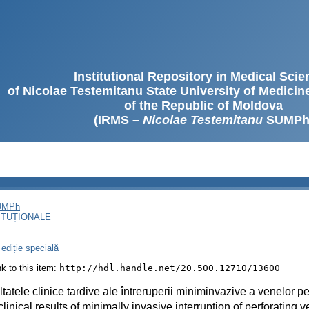
Institutional Repository in Medical Sci
of Nicolae Testemitanu State University of Medici
of the Republic of Moldova
(IRMS –
Nicolae Testemitanu
SUMPh
SUMPh
ITUȚIONALE
ediție specială
ink to this item:
http://hdl.handle.net/20.500.12710/13600
tatele clinice tardive ale întreruperii miniminvazive a venelor pe
clinical results of minimally invasive interruption of perforating 