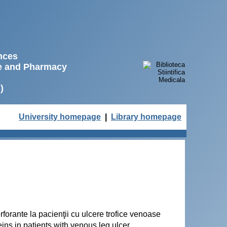
ences
ne and Pharmacy
)
University homepage
|
Library homepage
rforante la pacienţii cu ulcere trofice venoase
veins in patients with venous leg ulcer