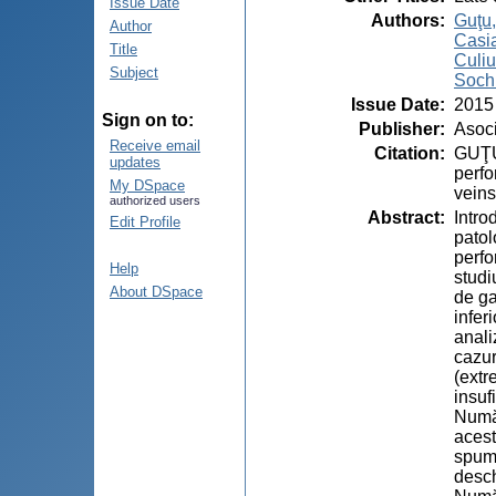
Issue Date
Authors
:
Guţu,
Author
Casia
Title
Culiu
Subject
Sochi
Issue Date
:
2015
Sign on to:
Publisher
:
Asoci
Receive email
Citation
:
GUŢU,
updates
perfo
My DSpace
veins
authorized users
Abstract
:
Intro
Edit Profile
patol
perfo
Help
studi
About DSpace
de ga
infer
anali
cazur
(extr
insuf
Număr
acest
spumă
desch