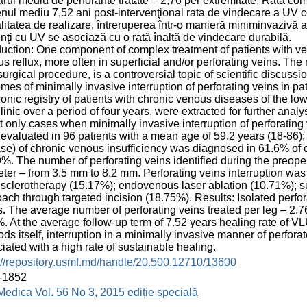
ul mediu de perforante tratate – 2,76 per extremitate. Rata com
nul mediu 7,52 ani post-intervenţional rata de vindecare a UV co
itatea de realizare, întreruperea într-o manieră miniminvazivă a 
nţi cu UV se asociază cu o rată înaltă de vindecare durabilă.
duction: One component of complex treatment of patients with ven
s reflux, more often in superficial and/or perforating veins. The ro
surgical procedure, is a controversial topic of scientific discussi
mes of minimally invasive interruption of perforating veins in 
ronic registry of patients with chronic venous diseases of the lo
linic over a period of four years, were extracted for further anal
t only cases when minimally invasive interruption of perforating
evaluated in 96 patients with a mean age of 59.2 years (18-86);
se) of chronic venous insufficiency was diagnosed in 61.6% of 
%. The number of perforating veins identified during the preope
ter – from 3.5 mm to 8.2 mm. Perforating veins interruption wa
sclerotherapy (15.17%); endovenous laser ablation (10.71%); s
ach through targeted incision (18.75%). Results: Isolated perfor
. The average number of perforating veins treated per leg – 2.
. At the average follow-up term of 7.52 years healing rate of 
ds itself, interruption in a minimally invasive manner of perforat
iated with a high rate of sustainable healing.
://repository.usmf.md/handle/20.500.12710/13600
-1852
Medica Vol. 56 No 3, 2015 ediție specială