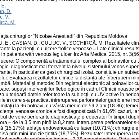
 E.
n, D.
c, V.
rcă, M.
aţia chirurgilor “Nicolae Anestiadi” din Republica Moldova
 E., CASIAN, D., CULIUC, V., SOCHIRCĂ, M. Rezultatele clinice
rante la pacienţii cu ulcere trofice venoase = Late clinical result
 in patients with venous leg ulcer. In: Arta Medica. 2015, nr. 3(
ducere: O componentă a tratamentului complex al bolnavilor cu u
ogic, diagnosticat mai frecvent la nivelul sistemului venos superfi
rante, în particular ca gest chirurgical izolat, constituie un subiec
ului: Evaluarea rezultatelor clinice la distanţă ale întreruperii 
mbă. Material şi metode: Din registrul electronic al bolnavilor c
ioare, supuşi intervenţiilor flebologice în cadrul Clinicii noastre 
za ulterioară datele referitoare la subiecţii cu UV active în peri
ile în care s-a practicat întreruperea perforantelor gambiene inc
emităţi) la 96 bolnavi, cu vârsta medie de 59,2 ani (18-86); feme
icienţei venoase cronice a fost diagnosticată în 61,6% cazuri, i
ul de vene perforante diagnosticate preoperator în timpul duplex 
ora – de la 3,5 mm pînă la 8,2 mm. Întreruperea perforantelor s-
 (15,17%); ablaţie endovenoasă cu laser (10,71%); chirurgie 
isă prin mini-incizie ţintită (18,75%). Rezultate: Întreruperea izo