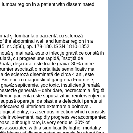
d lumbar region in a patient with disseminated
inal şi lombar la o pacientă cu scleroză
 of the abdominal wall and lumbar region in a
015, nr. 3(56), pp. 179-180. ISSN 1810-1852.
nouă şi mai rară, este o infecţie gravă ce constă în
ulară, cu progresiune rapidă, însoţită de
Boala, deşi rară, este foarte gravă: 30% dintre
urnier asociază o mortalitate semnificativ mai
a de scleroză diseminată de circa 4 ani, este
R Briceni, cu diagnosticul gangrena Fournier şi
gravă: septicemie, şoc toxic, insuficienţă renală
nestezie generală – debridare, necrectomia lărgită
terior, pacienta este supusă zilnic reintervenţiei cu
 supusă operaţiei de plastie a defectului peretelui
indecarea şi ulterioara externare a bolnavei.
ological entity; is a serious infection which consists
scle involvement, rapidly progressive; accompanied
ase, although rare, is very serious: 30% of
 is associated with a significantly higher mortality –