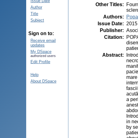
Issue Date
Other Titles
:
Fourn
Author
scler
Title
Authors
:
Popa,
Subject
Issue Date
:
2015
Publisher
:
Asoci
Sign on to:
Citation
:
POPA,
Receive email
disem
updates
patie
My DSpace
Abstract
:
Intro
authorized users
necro
Edit Profile
manif
pacie
Help
mare 
About DSpace
inter
fasci
acută
a per
anest
abdom
Intro
in ne
by se
patie