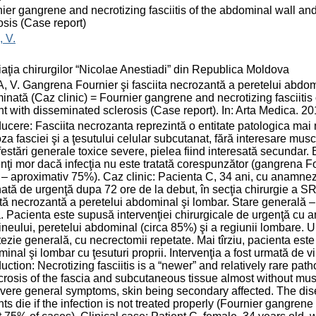
ier gangrene and necrotizing fasciitis of the abdominal wall an
osis (Case report)
 V.
aţia chirurgilor “Nicolae Anestiadi” din Republica Moldova
 V. Gangrena Fournier şi fasciita necrozantă a peretelui abdom
inată (Caz clinic) = Fournier gangrene and necrotizing fasciitis
nt with disseminated sclerosis (Case report). In: Arta Medica. 2
ducere: Fasciita necrozanta reprezintă o entitate patologica mai 
za fasciei şi a ţesutului celular subcutanat, fără interesare musc
estări generale toxice severe, pielea fiind interesată secundar. 
nţi mor dacă infecţia nu este tratată corespunzător (gangrena Fo
– aproximativ 75%). Caz clinic: Pacienta C, 34 ani, cu anamnez
nată de urgenţă dupa 72 ore de la debut, în secţia chirurgie a S
ită necrozantă a peretelui abdominal şi lombar. Stare generală – 
. Pacienta este supusă intervenţiei chirurgicale de urgenţă cu a
ineului, peretelui abdominal (circa 85%) şi a regiunii lombare. Ul
ezie generală, cu necrectomii repetate. Mai tîrziu, pacienta este
inal şi lombar cu ţesuturi proprii. Intervenţia a fost urmată de v
duction: Necrotizing fasciitis is a “newer” and relatively rare path
crosis of the fascia and subcutaneous tissue almost without mu
vere general symptoms, skin being secondary affected. The dise
nts die if the infection is not treated properly (Fournier gangrene