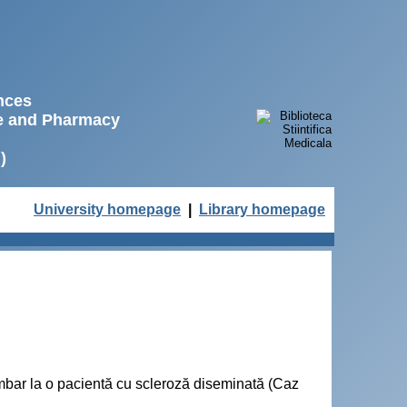
ences
ne and Pharmacy
)
University homepage
|
Library homepage
ombar la o pacientă cu scleroză diseminată (Caz