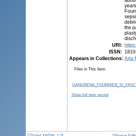
about
years
Fourn
sepsi
debri
the p
plast
disch
URI
:
https
ISSN
:
1810
Appears in Collections:
Arta 
Files in This Item:
GANGRENA_FOURNIER_SI_FASCI
Show full item record
DSpace Soft