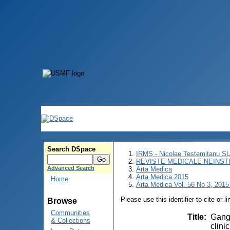
Search DSpace
IRMS - Nicolae Testemitanu 
REVISTE MEDICALE NEINST
Advanced Search
Arta Medica
Arta Medica 2015
Home
Arta Medica Vol. 56 No 3, 2015 
Please use this identifier to cite or l
Browse
Communities
Title
:
Gangr
& Collections
clinic