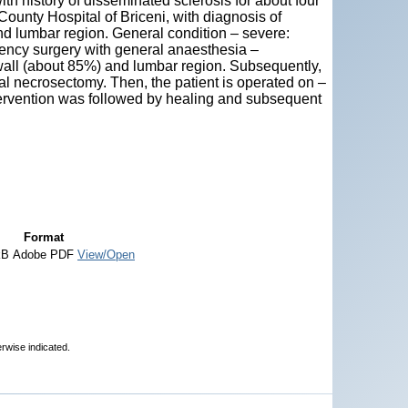
ith history of disseminated sclerosis for about four
 County Hospital of Briceni, with diagnosis of
and lumbar region. General condition – severe:
gency surgery with general anaesthesia –
all (about 85%) and lumbar region. Subsequently,
al necrosectomy. Then, the patient is operated on –
tervention was followed by healing and subsequent
Format
kB
Adobe PDF
View/Open
erwise indicated.