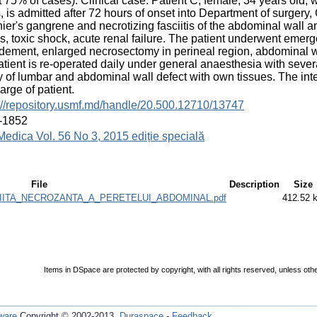
 75% of cases). Clinical case: Patient C, female, 34 years old, w
, is admitted after 72 hours of onset into Department of surgery,
ier's gangrene and necrotizing fasciitis of the abdominal wall 
s, toxic shock, acute renal failure. The patient underwent emer
dement, enlarged necrosectomy in perineal region, abdominal w
atient is re-operated daily under general anaesthesia with sever
y of lumbar and abdominal wall defect with own tissues. The in
arge of patient.
://repository.usmf.md/handle/20.500.12710/13747
-1852
Medica Vol. 56 No 3, 2015 ediție specială
File
Description
Size
ITA_NECROZANTA_A_PERETELUI_ABDOMINAL.pdf
412.52 
Items in DSpace are protected by copyright, with all rights reserved, unless oth
ware
Copyright © 2002-2013
Duraspace
-
Feedback