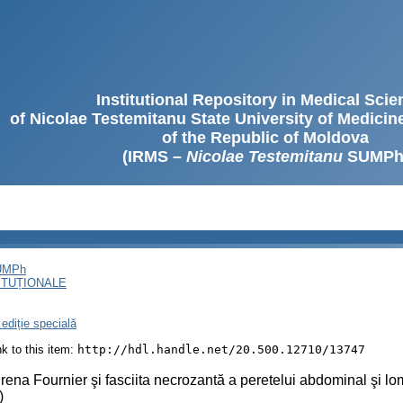
Institutional Repository in Medical Sci
of Nicolae Testemitanu State University of Medici
of the Republic of Moldova
(IRMS –
Nicolae Testemitanu
SUMPh
SUMPh
ITUȚIONALE
ediție specială
ink to this item:
http://hdl.handle.net/20.500.12710/13747
ena Fournier şi fasciita necrozantă a peretelui abdominal şi l
)