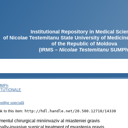
Institutional Repository in Medical Sci
of Nicolae Testemitanu State University of Medici
of the Republic of Moldova
(IRMS –
Nicolae Testemitanu
SUMPh
SUMPh
ITUȚIONALE
ediţie specială
ink to this item:
http://hdl.handle.net/20.500.12710/14330
mentul chirurgical miniinvaziv al miasteniei gravis
ally-invasive surgical treatment of myastenia gravis