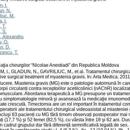
, I.
n, N.
liuc, M.
, I.
, T.
, S.
, Alexandru
, O.
n, D.
cescu, T.
aţia chirurgilor “Nicolae Anestiadi” din Republica Moldova
, I., GLADUN, N., GAVRILIUC, M., et al. Tratamentul chirurgical
ive surgical treatment of myastenia gravis. In: Arta Medica. 2011
ducere. Miastenia gravis (MG) este o patologie autoimună în ca
orpii circulanți contra receptorilor acetilcolinici (nAChR) localizaț
musculare. Abordarea terapeutică a MG presupune un tratament 
u simptomatologie minoră şi avansează la medicaţie imunomodul
tate crescută. Timectomia are un rol important în tratamentul com
peratorii ale tratamentului chirurgical videoasistat al miasteniei
incluşi 63 pacienți cu MG fără timom observați postoperator mai m
ți (17,7 %) şi 52 femei (82,5 %), cu vârsta între 18 şi 62 ani. Dur
în cadrul grupului dar fără diferență semnificativă legată de sex.