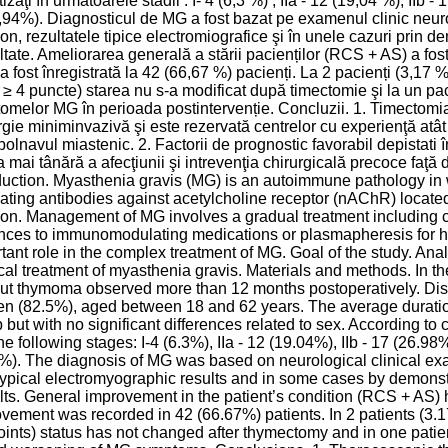
izaţi în următoarele stadii : I- 4 (6,3 %) , IIa - 12 (19,04 %), IIb - 
7,94%). Diagnosticul de MG a fost bazat pe examenul clinic neuro
lon, rezultatele tipice electromiografice şi în unele cazuri prin
tate. Ameliorarea generală a stării pacienților (RCS + AS) a fo
i a fost înregistrată la 42 (66,67 %) pacienți. La 2 pacienți (3,17 
 4 puncte) starea nu s-a modificat după timectomie şi la un pac
omelor MG în perioada postintervenție. Concluzii. 1. Timectomi
rgie miniminvazivă şi este rezervată centrelor cu experienţă atât 
 bolnavul miastenic. 2. Factorii de prognostic favorabil depistati 
a mai tânără a afecţiunii şi intrevenţia chirurgicală precoce faţă
duction. Myasthenia gravis (MG) is an autoimmune pathology in
lating antibodies against acetylcholine receptor (nAChR) located
ion. Management of MG involves a gradual treatment including c
ces to immunomodulating medications or plasmapheresis for hi
tant role in the complex treatment of MG. Goal of the study. Anal
cal treatment of myasthenia gravis. Materials and methods. In t
ut thymoma observed more than 12 months postoperatively. Dis
 (82.5%), aged between 18 and 62 years. The average duration 
 but with no significant differences related to sex. According to 
the following stages: I-4 (6.3%), IIa - 12 (19.04%), IIb - 17 (26.98%)
%). The diagnosis of MG was based on neurological clinical exam
 typical electromyographic results and in some cases by demons
ts. General improvement in the patient’s condition (RCS + AS)
vement was recorded in 42 (66.67%) patients. In 2 patients (3.
oints) status has not changed after thymectomy and in one pati