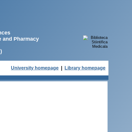
ences
ne and Pharmacy
)
University homepage
|
Library homepage