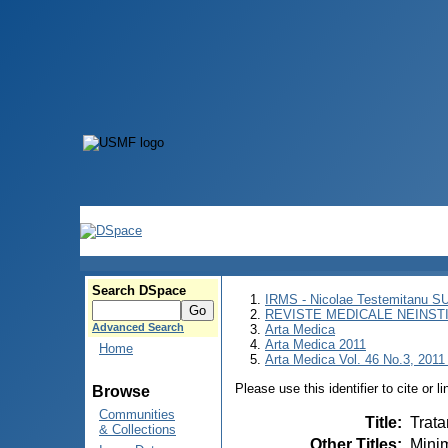
Search DSpace
IRMS - Nicolae Testemitanu 
REVISTE MEDICALE NEINST
Advanced Search
Arta Medica
Arta Medica 2011
Home
Arta Medica Vol. 46 No.3, 2011 
Please use this identifier to cite or l
Browse
Communities
Title
:
Trata
& Collections
Other Titles
:
Minim