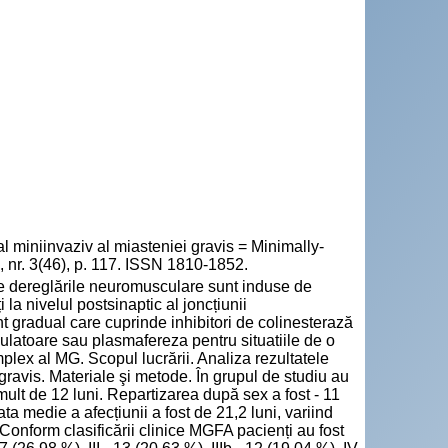
 miniinvaziv al miasteniei gravis = Minimally-
, nr. 3(46), p. 117. ISSN 1810-1852.
re dereglările neuromusculare sunt induse de
i la nivelul postsinaptic al joncțiunii
gradual care cuprinde inhibitori de colinesterază
atoare sau plasmafereza pentru situatiile de o
plex al MG. Scopul lucrării. Analiza rezultatele
 gravis. Materiale şi metode. În grupul de studiu au
ult de 12 luni. Repartizarea după sex a fost - 11
ata medie a afecțiunii a fost de 21,2 luni, variind
 Conform clasificării clinice MGFA pacienți au fost