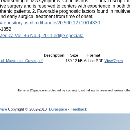
d worsening of MG symptoms. Conclusions. 1. Thoracoscopic t
ive surgery and is reserved to centers with experience in both th
henic patients. 2. Favorable prognostic factors found in multiva
nd early surgical treatment from time of onset.
://repository.usmf.md/handle/20.500.12710/14330
-1852
Medica Vol. 46 No.3, 2011 ediţie specială
Description
Size
Format
_al_Miasteniei_Gravis.pdf
139.12 kB
Adobe PDF
View/Open
Items in DSpace are protected by copyright, with all rights reserved, unless oth
ware
Copyright © 2002-2013
Duraspace
-
Feedback