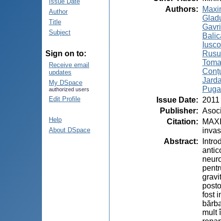
Issue Date
Authors
:
Maxim
Author
Gladu
Title
Gavri
Subject
Balica
Iusco
Rusu
Sign on to:
Toma
Receive email
Conțu
updates
Jarda
My DSpace
Puga
authorized users
Edit Profile
Issue Date
:
2011
Publisher
:
Asoci
Help
Citation
:
MAXIM
invas
About DSpace
Abstract
:
Intro
antic
neuro
pentr
gravi
posto
fost 
bărba
mult 