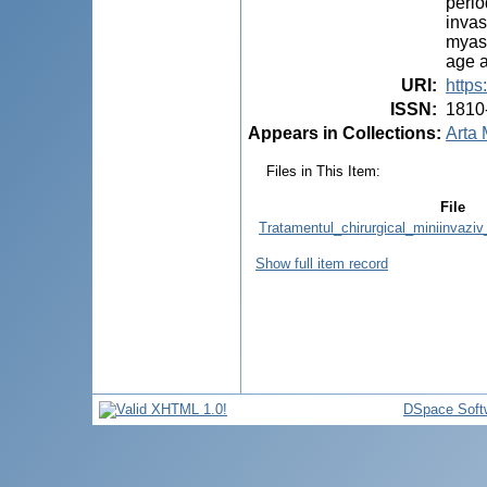
perio
invas
myast
age a
URI
:
https
ISSN
:
1810
Appears in Collections:
Arta 
Files in This Item:
File
Tratamentul_chirurgical_miniinvaziv
Show full item record
DSpace Soft