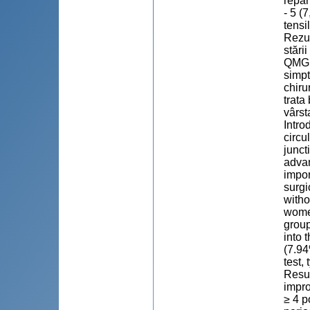
repart
- 5 (
tensi
Rezul
stări
QMG ≥
simpt
chiru
trata
vârst
Intro
circu
junct
advan
impor
surgi
witho
women
group
into 
(7.94
test,
Resul
impro
≥ 4 p