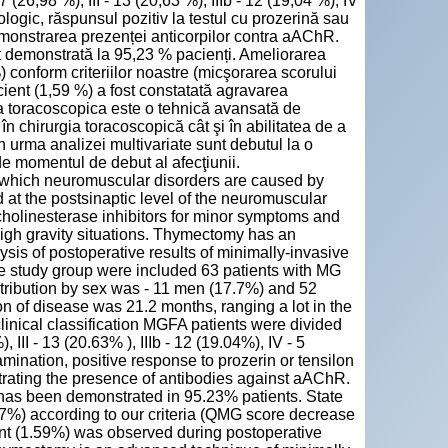
17 (26,98 %), III - 13 (20,63 %), IIIb - 12 (19,04 %), IV
logic, răspunsul pozitiv la testul cu prozerină sau
 demonstrarea prezenței anticorpilor contra aAChR.
st demonstrată la 95,23 % pacienți. Ameliorarea
%) conform criteriilor noastre (micşorarea scorului
ient (1,59 %) a fost constatată agravarea
a toracoscopica este o tehnică avansată de
în chirurgia toracoscopică cât şi în abilitatea de a
în urma analizei multivariate sunt debutul la o
 de momentul de debut al afecţiunii.
 which neuromuscular disorders are caused by
 at the postsinaptic level of the neuromuscular
holinesterase inhibitors for minor symptoms and
gh gravity situations. Thymectomy has an
ysis of postoperative results of minimally-invasive
he study group were included 63 patients with MG
tribution by sex was - 11 men (17.7%) and 52
of disease was 21.2 months, ranging a lot in the
clinical classification MGFA patients were divided
, III - 13 (20.63% ), IIIb - 12 (19.04%), IV - 5
ination, positive response to prozerin or tensilon
trating the presence of antibodies against aAChR.
 has been demonstrated in 95.23% patients. State
17%) according to our criteria (QMG score decrease
ent (1.59%) was observed during postoperative