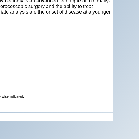
hymectomy is an advanced technique of minimally-
oracoscopic surgery and the ability to treat
riate analysis are the onset of disease at a younger
erwise indicated.