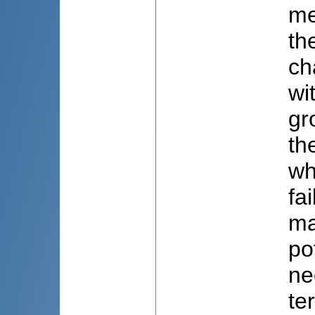
me
th
ch
wi
gr
th
wh
fa
ma
po
ne
te