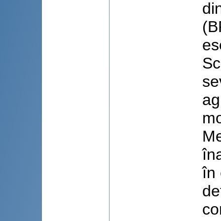
di
(B
es
Sc
se
ag
mo
Me
în
în
de
co