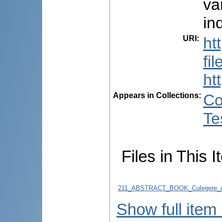
va
in
URI
:
ht
fi
ht
Appears in Collections:
Co
Te
Files in This I
211_ABSTRACT_BOOK_Culegere_d
Show full item