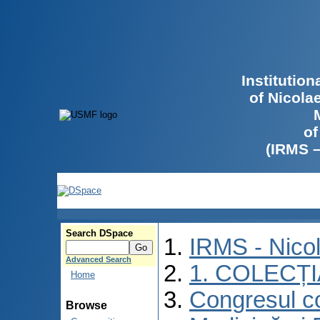
Institutio
of Nicola
of
(IRMS 
Search DSpace
IRMS - Nico
Advanced Search
1. COLECȚ
Home
Congresul co
Browse