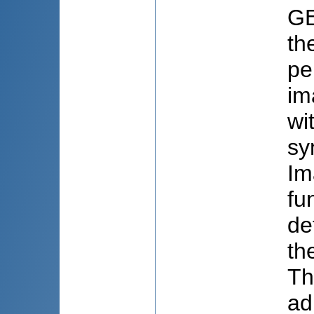
GE
th
pe
im
wi
sy
Im
fu
de
th
Th
ad