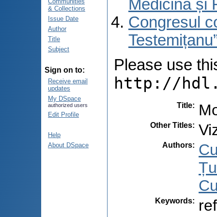
Medicină și 
Communities
& Collections
Congresul co
Issue Date
Author
Testemițanu”
Title
Subject
Please use this 
Sign on to:
http://hdl
Receive email
updates
My DSpace
Title
:
Mo
authorized users
Edit Profile
Other Titles
:
Vi
Help
Authors
:
Cu
About DSpace
Țu
Cu
Keywords
:
re