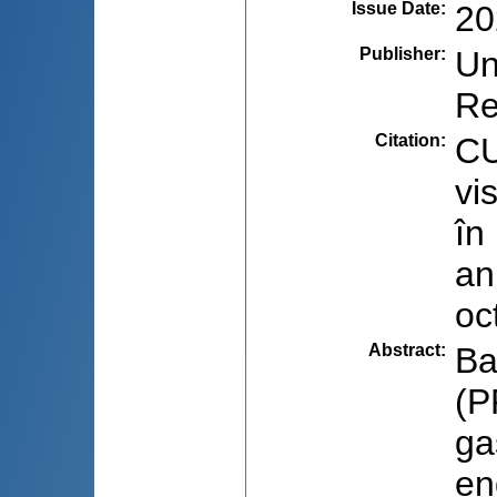
Issue Date
:
20
Publisher
:
Un
Re
Citation
:
CU
vi
în
an
oc
Abstract
:
Ba
(P
ga
en