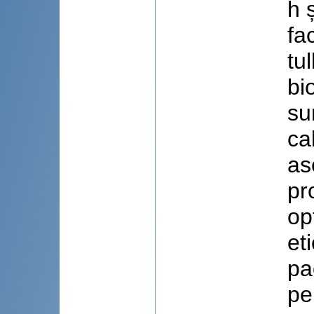
h 
fa
tu
bi
su
ca
as
pr
op
et
pa
pe