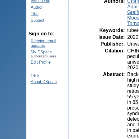
Authors
:
Chiri
Issue Date
Adai
Author
Greif
Title
Mous
Subject
Tarn
Keywords
:
tuber
Sign on to:
Issue Date
:
2020
Receive email
Publisher
:
Unive
updates
Citation
:
CHIR
My DSpace
pecul
authorized users
anive
Edit Profile
2020,
Abstract
:
Backg
Help
high 
About DSpace
study
retro
55 ye
in 65
prese
syndr
detec
and 1
in pa
expre