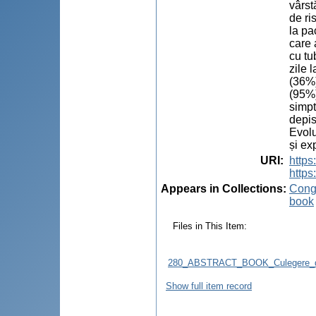
vârst
de ri
la pa
care 
cu tu
zile 
(36%)
(95%)
simpt
depis
Evolu
și ex
URI
:
http
https
Appears in Collections:
Congr
book
Files in This Item:
280_ABSTRACT_BOOK_Culegere_d
Show full item record