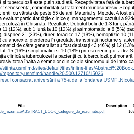
ă și tuberculoză este puțin studiată. Receptivitatea faţă de tuber
sc: senescență, comorbidități și tratament imunosupresiv. Scopul 
cienții cu vârsta de peste 55 de ani. Material și Metode. A fost efe
a evaluat particularitățile clinice și managementul cazului a 92de
berculoză în Chișinău. Rezultate. Debutul bolii de 1-3 luni, până
la 11 (12%), sub 1 lună la 10 (12%) și asimptomatic la 6 (5%) pa
, dispnee 21 (23%), dureri toracice 17 (18%), hemoptizie 10 (11%
 cu anorexie, pierderea în greutate, transpirații nocturne și ast
omatici de către generalist au fost depistați 43 (46%) și 12 (13%)
tați 15 (16%) simptomatici și 10 (18%) prin screening-ul activ. S
ția clinică a tuberculozei la pacienții cu tuberculoză pulmonară s-
presivitatea înaltă a semnelor clinice ale sindromului de intoxic
s://stiinta.usmf.md/sites/default/files/inline-files/Abst
://repository.usmf.md/handle/20.500.12710/15026
esul consacrat aniversării a 75-a de la fondarea USMF „Nicola
File
Description
e_rezumateABSTRACT_BOOK_Culegere_de_rezumate.pdf
16