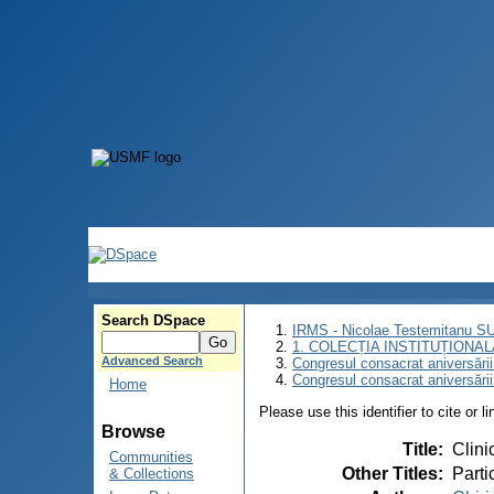
Search DSpace
IRMS - Nicolae Testemitanu 
1. COLECȚIA INSTITUȚIONAL
Advanced Search
Congresul consacrat aniversării
Congresul consacrat aniversări
Home
Please use this identifier to cite or l
Browse
Title
:
Clini
Communities
Other Titles
:
Parti
& Collections