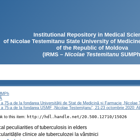
Institutional Repository in Medical Sci
of Nicolae Testemitanu State University of Medici
of the Republic of Moldova
(IRMS –
Nicolae Testemitanu
SUMPh
SUMPh
Ă
 a 75-a de la fondarea Universității de Stat de Medicină și Farmacie „Nicola
i a 75-a de la fondarea USMF „Nicolae Testemițanu”, 21-23 octombrie 2020: A
ink to this item:
http://hdl.handle.net/20.500.12710/15026
cal peculiarities of tuberculosis in elders
cularitățile clinice ale tuberculozei la vârstnici