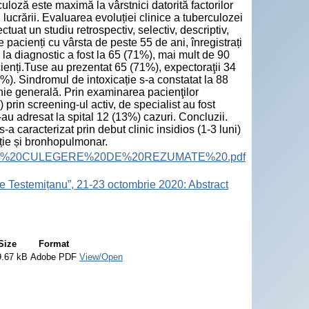
culoză este maximă la vârstnici datorită factorilor
lucrării. Evaluarea evoluției clinice a tuberculozei
ctuat un studiu retrospectiv, selectiv, descriptiv,
 pacienți cu vârsta de peste 55 de ani, înregistrați
 la diagnostic a fost la 65 (71%), mai mult de 90
cienți.Tuse au prezentat 65 (71%), expectoraţii 34
). Sindromul de intoxicație s-a constatat la 88
enie generală. Prin examinarea pacienţilor
 prin screening-ul activ, de specialist au fost
-au adresat la spital 12 (13%) cazuri. Concluzii.
a caracterizat prin debut clinic insidios (1-3 luni)
ație și bronhopulmonar.
ract%20Book.%20CULEGERE%20DE%20REZUMATE%20.pdf
e Testemițanu”, 21-23 octombrie 2020: Abstract
Size
Format
9.67 kB
Adobe PDF
View/Open