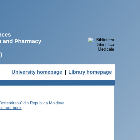
ences
ne and Pharmacy
)
University homepage
|
Library homepage
e Testemițanu” din Republica Moldova
bstract book