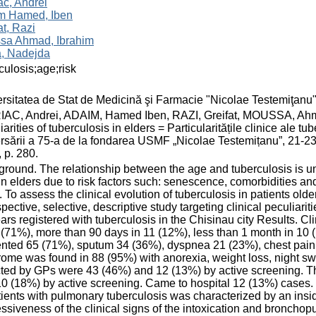
ac, Andrei
m Hamed, Iben
at, Razi
sa Ahmad, Ibrahim
a, Nadejda
culosis;age;risk
rsitatea de Stat de Medicină şi Farmacie "Nicolae Testemiţanu
IAC, Andrei, ADAIM, Hamed Iben, RAZI, Greifat, MOUSSA, Ahm
iarities of tuberculosis in elders = Particularitățile clinice ale t
rsării a 75-a de la fondarea USMF „Nicolae Testemițanu”, 21-23 
 p. 280.
round. The relationship between the age and tuberculosis is und
in elders due to risk factors such: senescence, comorbidities a
. To assess the clinical evolution of tuberculosis in patients old
spective, selective, descriptive study targeting clinical peculia
ars registered with tuberculosis in the Chisinau city Results. C
 (71%), more than 90 days in 11 (12%), less than 1 month in 1
nted 65 (71%), sputum 34 (36%), dyspnea 21 (23%), chest pain 
ome was found in 88 (95%) with anorexia, weight loss, night s
ted by GPs were 43 (46%) and 12 (13%) by active screening. T
0 (18%) by active screening. Came to hospital 12 (13%) cases. C
tients with pulmonary tuberculosis was characterized by an insi
ssiveness of the clinical signs of the intoxication and broncho