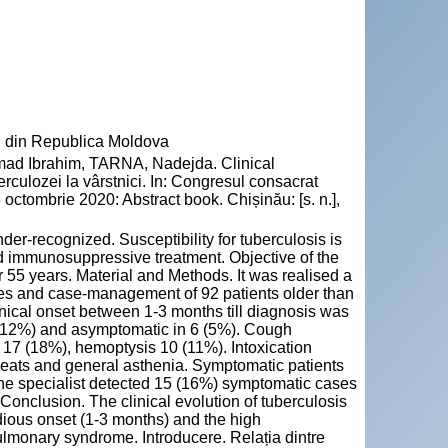
" din Republica Moldova
ad Ibrahim, TARNA, Nadejda. Clinical
uberculozei la vârstnici. In: Congresul consacrat
octombrie 2020: Abstract book. Chișinău: [s. n.],
er-recognized. Susceptibility for tuberculosis is
nd immunosuppressive treatment. Objective of the
er 55 years. Material and Methods. It was realised a
rities and case-management of 92 patients older than
linical onset between 1-3 months till diagnosis was
0 (12%) and asymptomatic in 6 (5%). Cough
17 (18%), hemoptysis 10 (11%). Intoxication
weats and general asthenia. Symptomatic patients
he specialist detected 15 (16%) symptomatic cases
onclusion. The clinical evolution of tuberculosis
dious onset (1-3 months) and the high
pulmonary syndrome. Introducere. Relația dintre