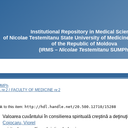
Institutional Repository in Medical Sci
of Nicolae Testemitanu State University of Medici
of the Republic of Moldova
(IRMS –
Nicolae Testemitanu
SUMPh
SUMPh
nr.2 / FACULTY OF MEDICINE nr.2
ink to this item:
http://hdl.handle.net/20.500.12710/15288
:
Valoarea cuvântului în consilierea spirituală creştină a deţinuţi
:
Cojocaru, Viorel