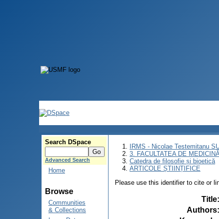
Search DSpace
IRMS - Nicolae Testemitanu 
3. FACULTATEA DE MEDICINĂ 
Advanced Search
Catedra de filosofie și bioetică
ARTICOLE ȘTIINȚIFICE
Home
Please use this identifier to cite or l
Browse
Title
Communities
Authors
& Collections