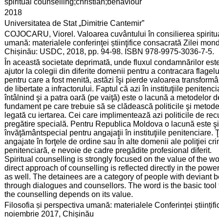
:
spiritual counselling;christian;behaviour
:
2018
:
Universitatea de Stat „Dimitrie Cantemir”
:
COJOCARU, Viorel. Valoarea cuvântului în consilierea spirituală
umană: materialele conferinţei știinţifice consacrată Zilei mond
Chișinău: USDC, 2018, pp. 94-98. ISBN 978-9975-3036-7-5.
:
În această societate deprimată, unde fluxul condamnărilor este 
ajutor la colegii din diferite domenii pentru a contracara flagel
pentru care a fost menită, astăzi îşi pierde valoarea transfor
de libertate a infractorului. Faptul că azi în instituţiile penite
întâlnind şi a patra oară (pe vaiţă) este o lacună a metodelor d
fundament pe care trebuie să se clădească politicile şi metod
legată cu iertarea. Cei care implimentează azi politicile de recu
pregătire specială. Pentru Republica Moldova o lacună este şi 
învăţământspecial pentru angajaţii în instituţiile penitenciar
angajate în forţele de ordine sau în alte domenii ale poliţiei cr
penitenciară, e nevoie de cadre pregădite profesional diferit.
Spiritual counselling is strongly focused on the value of the wo
direct approach of counselling is reflected directly in the pow
as well. The detainees are a category of people with deviant be
through dialogues and counsellors. The word is the basic tool 
the counselling depends on its value.
:
Filosofia și perspectiva umană: materialele Conferinței științifi
noiembrie 2017, Chișinău