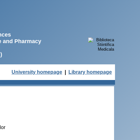
ences
ne and Pharmacy
)
University homepage
|
Library homepage
lor