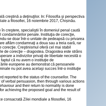
 creştină a deţinuţilor. In: Filosofia şi perspectiva
iale a filosofiei, 16 noiembrie 2017, Chișinău.
în creştere, specialiştii în domeniul penal caută
ul condamnărilor penale. Instituţia de corecţie,
mându-se doar într-o unitate de pedeapsă cu privarea
nciare aflăm condamnaţi a doua sau a treia oară, rar
e corecţie. Creştinismul oferă cel mai stabil
ele de corecţie – dragostea. Dragostea este strâns
perare a indivizilor privaţi de libertate necesită o
faptul că nu avem o instituţie de
e. Ţările europene au demonstrat că persoanele
iminale nu pot avea acelaşi succes într-o instituţie
rd reported to the status of the counsellor. The
er of verbal persuasion, then through various actions
haviour and their return to normality is done
for achieving the proposed goal and the result of
ce consacrată Zilei mondiale a filosofiei, 16