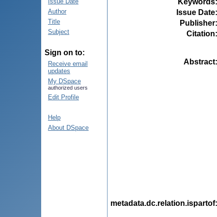
Keywords
Issue Date
Author
Issue Date
Title
Publisher
Subject
Citation
Sign on to:
Abstract
Receive email
updates
My DSpace
authorized users
Edit Profile
Help
About DSpace
metadata.dc.relation.ispartof