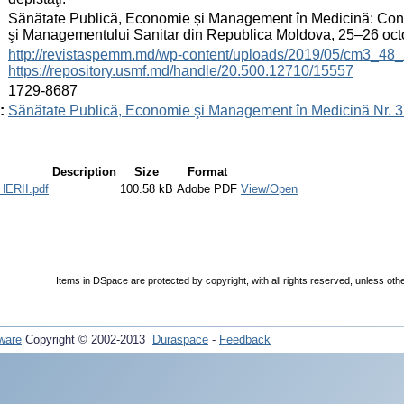
:
Sănătate Publică, Economie și Management în Medicină: Congre
şi Managementului Sanitar din Republica Moldova, 25–26 oc
:
http://revistaspemm.md/wp-content/uploads/2019/05/cm3_48_
https://repository.usmf.md/handle/20.500.12710/15557
:
1729-8687
:
Sănătate Publică, Economie şi Management în Medicină Nr. 3 
Description
Size
Format
ERII.pdf
100.58 kB
Adobe PDF
View/Open
Items in DSpace are protected by copyright, with all rights reserved, unless oth
ware
Copyright © 2002-2013
Duraspace
-
Feedback