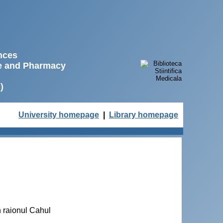
ences
ne and Pharmacy
)
University homepage
|
Library homepage
n raionul Cahul