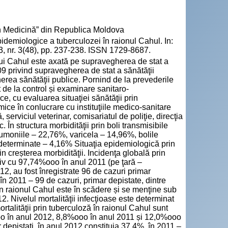
n Medicină” din Republica Moldova
demiologice a tuberculozei în raionul Cahul. In:
 nr. 3(48), pp. 237-238. ISSN 1729-8687.
ului Cahul este axată pe supravegherea de stat a
09 privind supravegherea de stat a sănătăţii
herea sănătăţii publice. Pornind de la prevederile
 de la control și examinare sanitaro-
e, cu evaluarea situaţiei sănătăţii prin
ice în conlucrare cu instituţiile medico-sanitare
 serviciul veterinar, comisariatul de poliţie, direcţia
. În structura morbidităţii prin boli transmisibile
eumoniile – 22,76%, varicela – 14,96%, bolile
edeterminate – 4,16% Situaţia epidemiologică prin
 creșterea morbidităţii. Incidenţa globală prin
iv cu 97,74%ooo în anul 2011 (pe ţară –
, au fost înregistrate 96 de cazuri primar
în 2011 – 99 de cazuri, primar depistate, dintre
în raionul Cahul este în scădere și se menţine sub
2. Nivelul mortalităţii infecţioase este determinat
rtalităţii prin tuberculoză în raionul Cahul sunt
oo în anul 2012, 8,8%ooo în anul 2011 și 12,0%ooo
r depistaţi, în anul 2012 constituia 37,4%, în 2011 –