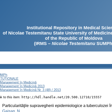
Institutional Repository in Medical Sci
of Nicolae Testemitanu State University of Medici
of the Republic of Moldova
(IRMS –
Nicolae Testemitanu
SUMPh
SUMPh
ITUȚIONALE
i Management în Medicină
i Management în Medicină 2013
Management în Medicină Nr. 3 (48) / 2013
ink to this item:
http://hdl.handle.net/20.500.12710/15557
:
Particularităţile supravegherii epidemiologice a tuberculozei î
:
Gaisan, N.