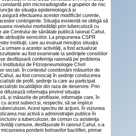
onstantă prin microradiografie a grupelor de risc
funcţie de situaţia epidemiologică și
u asigură efectuarea acestor modificări curente,
acestor contingente. Situaţia existentă ne obligă să
area nivelului morbidităţii prin tuberculoză cu
e ale Centrului de sănătate publică raional Cahul,
 atribuţiile serviciilor. La propunerea CSPR
stor instituţii, care au evaluat minuţios situaţia
a urmare a acestor activităţi, a fost actualizat
 rezultatele au fost examinate la ședinţele consiliilor
ie, se desfășoară conferinţa raională pe problema
i Institutului de Ftiziopneumologie Chiril
lor sociali. În contextul coordonării măsurilor de
l Cahul, au fost convocaţi în ședinţe conducerea
iștii de profil, ședinţe la care au participat
cialiștii localităţilor din raza de deservire. Prin
difuzează informaţia privind situaţia
ă, și măsurile de profilaxie, informaţie care, în
 cu acest subiect și, respectiv, să se implice
tuberculozei. Acest spectru de acţiuni, în viziunea
plicarea mai activă a administraţiei publice în
 inclusiv a tuberculozei, de comun cu asistenţa
tivităţi comune, desfășurate în raionul Cahul, s-a
 micșorarea ponderii bolnavilor baciliferi, primar