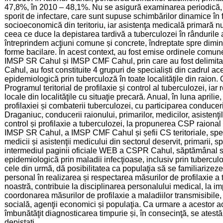
47,8%, în 2010 – 48,1%. Nu se asigură examinarea periodică, c
sporit de infectare, care sunt supuse schimbărilor dinamice în 
socioeconomică din teritoriu, iar asistenţa medicală primară n
ceea ce duce la depistarea tardivă a tuberculozei în rândurile 
întreprindem acţiuni comune și concrete, îndreptate spre diminu
forme bacilare. În acest context, au fost emise ordinele comun
IMSP SR Cahul și IMSP CMF Cahul, prin care au fost delimitate
Cahul, au fost constituite 4 grupuri de specialiști din cadrul ace
epidemiologică prin tuberculoză în toate localităţile din raion. C
Programul teritorial de profilaxie și control al tuberculozei, iar
locale din localităţile cu situaţie precară. Anual, în luna april
profilaxiei și combaterii tuberculozei, cu participarea conduceri
Draganiuc, conducerii raionului, primarilor, medicilor, asistenţi
control și profilaxie a tuberculozei, la propunerea CSP raiona
IMSP SR Cahul, a IMSP CMF Cahul și șefii CS teritoriale, special
medicii și asistenţii medicului din sectorul deservit, primarii, spe
intermediul paginii oficiale WEB a CSPR Cahul, săptămânal se 
epidemiologică prin maladii infecţioase, inclusiv prin tuberculoz
cele din urmă, dă posibilitatea ca populaţia să se familiarizeze
personal în realizarea și respectarea măsurilor de profilaxie a 
noastră, contribuie la disciplinarea personalului medical, la im
coordonarea măsurilor de profilaxie a maladiilor transmisibile,
socială, agenţii economici și populaţia. Ca urmare a acestor ac
îmbunătăţit diagnosticarea timpurie și, în consecinţă, se atestă
depistaţi.