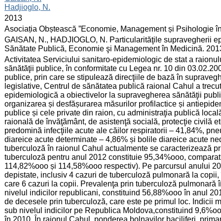
Hadjioglo, N.
:
2013
:
Asociația Obștească ”Economie, Management și Psihologie î
:
GAISAN, N., HADJIOGLO, N. Particularităţile supravegherii epi
Sănătate Publică, Economie şi Management în Medicină. 2013,
:
Activitatea Serviciului sanitaro-epidemiologic de stat a raion
sănătăţii publice, în conformitate cu Legea nr. 10 din 03.02.20
publice, prin care se stipulează direcţiile de bază în supraveg
legislative, Centrul de sănătatea publică raional Cahul a trecut
epidemiologică a obiectivelor la supravegherea sănătăţii public
organizarea și desfășurarea măsurilor profilactice și antiepidem
publice și cele private din raion, cu administraţia publică locală,
raională de învăţământ, de asistenţă socială, protecţie civilă etc
predomină infecţiile acute ale căilor respiratorii – 41,84%, pn
diareice acute determinate – 4,86% și bolile diareice acute n
tuberculoză în raionul Cahul actualmente se caracterizează prin
tuberculoză pentru anul 2012 constituie 95,34%ooo, comparat
114,82%ooo și 114,58%ooo respectiv). Pe parcursul anului 2012
depistate, inclusiv 4 cazuri de tuberculoză pulmonară la copii, 
care 6 cazuri la copii. Prevalenţa prin tuberculoză pulmonară 
nivelul indicilor republicani, constituind 56,88%ooo în anul 201
de decesele prin tuberculoză, care este pe primul loc. Indicii mo
sub nivelul indicilor pe Republica Moldova,constituind 9,6%o
în 2010. În raionul Cahul, ponderea bolnavilor baciliferi, prima