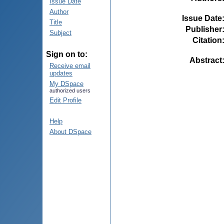
Issue Date
Author
Issue Date
Title
Publisher
Subject
Citation
Sign on to:
Abstract
Receive email
updates
My DSpace
authorized users
Edit Profile
Help
About DSpace