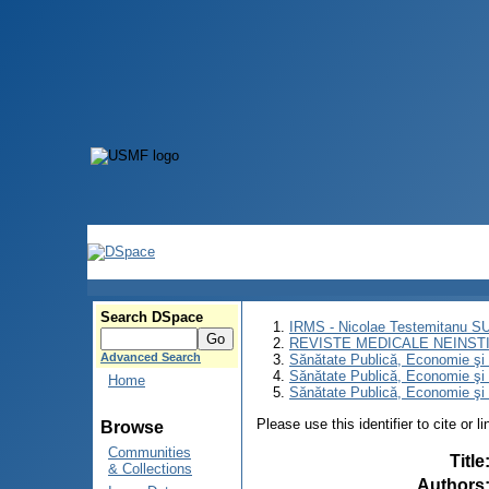
Search DSpace
IRMS - Nicolae Testemitanu 
REVISTE MEDICALE NEINST
Advanced Search
Sănătate Publică, Economie ş
Sănătate Publică, Economie ş
Home
Sănătate Publică, Economie şi 
Please use this identifier to cite or l
Browse
Communities
Title
& Collections
Authors