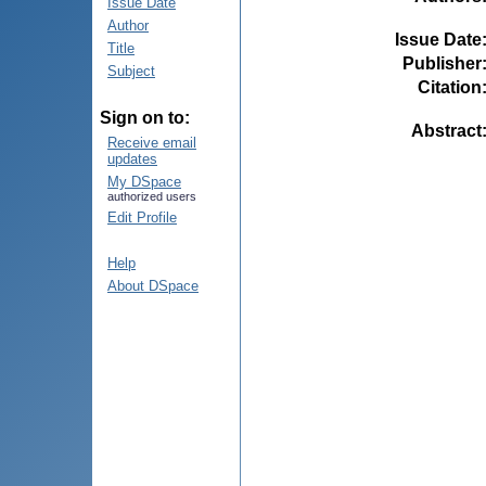
Issue Date
Author
Issue Date
Title
Publisher
Subject
Citation
Sign on to:
Abstract
Receive email
updates
My DSpace
authorized users
Edit Profile
Help
About DSpace