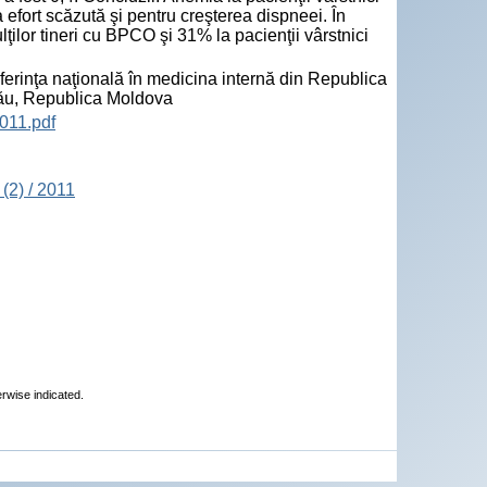
efort scăzută şi pentru creşterea dispneei. În
lţilor tineri cu BPCO şi 31% la pacienţii vârstnici
rinţa naţională în medicina internă din Republica
nău, Republica Moldova
011.pdf
(2) / 2011
erwise indicated.