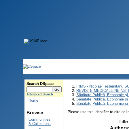
Search DSpace
IRMS - Nicolae Testemitanu 
REVISTE MEDICALE NEINST
Advanced Search
Sănătate Publică, Economie ş
Sănătate Publică, Economie ş
Home
Sănătate Publică, Economie şi 
Please use this identifier to cite or l
Browse
Communities
Title
& Collections
Authors