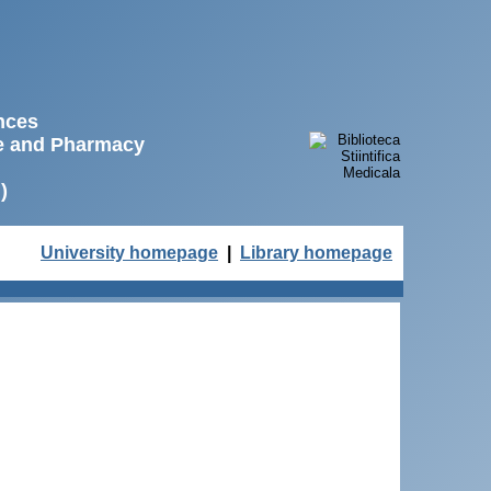
ences
ne and Pharmacy
)
University homepage
|
Library homepage