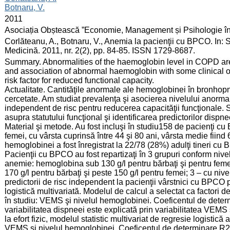
Botnaru, V.
:
2011
:
Asociația Obștească ”Economie, Management și Psihologie î
:
Corlăteanu, A., Botnaru, V., Anemia la pacienţii cu BPCO. In
Medicină. 2011, nr. 2(2), pp. 84-85. ISSN 1729-8687.
:
Summary. Abnormalities of the haemoglobin level in COPD are
and association of abnormal haemoglobin with some clinica
risk factor for reduced functional capacity.
Actualitate. Cantităţile anormale ale hemoglobinei în bronho
cercetate. Am studiat prevalenţa şi asocierea nivelului anormal
independent de risc pentru reducerea capacităţii funcţionale. S
asupra statutului funcţional şi identificarea predictorilor dispnee
Material şi metode. Au fost incluşi în studiu158 de pacienţi c
femei, cu vârsta cuprinsă între 44 şi 80 ani, vârsta medie fiind
hemoglobinei a fost înregistrat la 22/78 (28%) adulţi tineri cu
Pacienţii cu BPCO au fost repartizaţi în 3 grupuri conform nive
anemie: hemoglobina sub 130 g/l pentru bărbaţi şi pentru feme
170 g/l pentru bărbaţi şi peste 150 g/l pentru femei; 3 – cu ni
predictorii de risc independent la pacienţii vârstnici cu BPCO p
logistică multivariată. Modelul de calcul a selectat ca factori d
în studiu: VEMS şi nivelul hemoglobinei. Coeficentul de deter
variabilitatea dispneei este explicată prin variabilitatea VEMS
la efort fizic, modelul statistic multivariat de regresie logistică
VEMS şi nivelul hemoglobinei. Coeficentul de determinare R2 a 