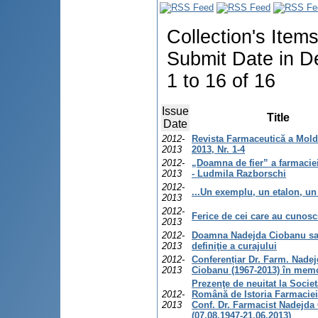
Collection's Item
Submit Date in D
1 to 16 of 16
Issue
Title
Date
2012-
Revista Farmaceutică a Mold
2013
2013, Nr. 1-4
2012-
„Doamna de fier” a farmacie
2013
- Ludmila Razborschi
2012-
...Un exemplu, un etalon, un 
2013
2012-
Ferice de cei care au cunosc
2013
2012-
Doamna Nadejda Ciobanu sa
2013
definiţie a curajului
2012-
Conferențiar Dr. Farm. Nade
2013
Ciobanu (1967-2013) în mem
Prezenţe de neuitat la Societ
2012-
Română de Istoria Farmaciei
2013
Conf. Dr. Farmacist Nadejda
(07.08.1947-21.06.2013)