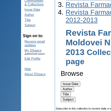
Communities
Revista Farmac
& Collections
Issue Date
Revista Farmac
Author
2012-2013
Title
Subject
Revista Fa
Sign on to:
Moldovei Nr
Receive email
updates
2013
Colle
My DSpace
authorized users
Edit Profile
page
Help
Browse
About DSpace
Subscribe to this collection to receive daily e-