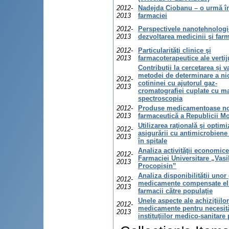
2012-
Nadejda Ciobanu – o urmă în
2013
farmaciei
2012-
Perspectivele nanotehnologi
2013
dezvoltarea medicinii şi far
2012-
Particularităţi clinice şi
2013
farmacoterapeutice ale vertij
Contribuții la cercetarea și v
metodei de determinare a nic
2012-
cotininei cu ajutorul gaz-
2013
cromatografiei cuplate cu m
spectroscopia
2012-
Produse medicamentoase noi
2013
farmaceutică a Republicii M
Utilizarea raţională şi optim
2012-
asigurării cu antimicrobiene
2013
în spitale
Analiza activităţii economice
2012-
Farmaciei Universitare „Vasi
2013
Procopișin”
Analiza disponibilităţii unor
2012-
medicamente compensate eli
2013
farmacii către populaţie
Unele aspecte ale achiziţiilo
2012-
medicamente pentru necesită
2013
instituţiilor medico-sanitare