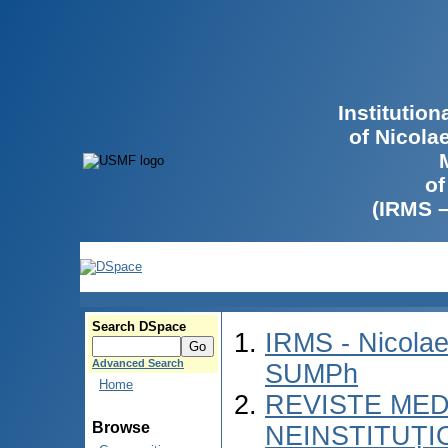
Institutio
of Nicola
of
(IRMS 
Search DSpace
IRMS - Nicolae
Advanced Search
SUMPh
Home
REVISTE MED
Browse
NEINSTITUȚI