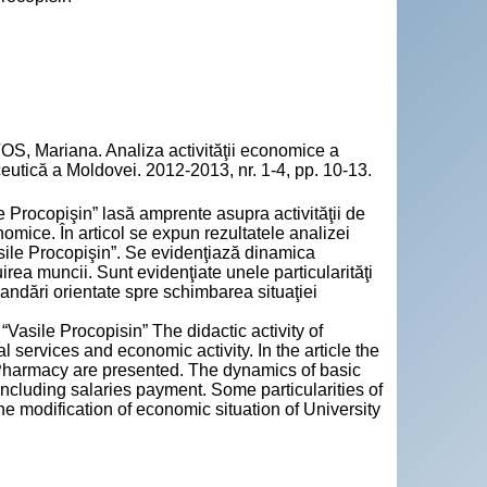
, Mariana. Analiza activităţii economice a
eutică a Moldovei. 2012-2013, nr. 1-4, pp. 10-13.
e Procopişin” lasă amprente asupra activităţii de
onomice. În articol se expun rezultatele analizei
sile Procopişin”. Se evidenţiază dinamica
ibuirea muncii. Sunt evidenţiate unele particularităţi
andări orientate spre schimbarea situaţiei
“Vasile Procopisin” The didactic activity of
 services and economic activity. In the article the
y Pharmacy are presented. The dynamics of basic
 including salaries payment. Some particularities of
e modification of economic situation of University