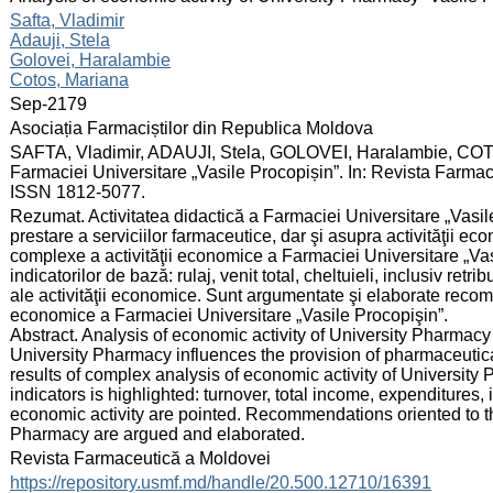
:
Safta, Vladimir
Adauji, Stela
Golovei, Haralambie
Cotos, Mariana
:
Sep-2179
:
Asociația Farmaciștilor din Republica Moldova
:
SAFTA, Vladimir, ADAUJI, Stela, GOLOVEI, Haralambie, COTOS
Farmaciei Universitare „Vasile Procopișin”. In: Revista Farmac
ISSN 1812-5077.
:
Rezumat. Activitatea didactică a Farmaciei Universitare „Vasil
prestare a serviciilor farmaceutice, dar şi asupra activităţii ec
complexe a activităţii economice a Farmaciei Universitare „Va
indicatorilor de bază: rulaj, venit total, cheltuieli, inclusiv retr
ale activităţii economice. Sunt argumentate şi elaborate recom
economice a Farmaciei Universitare „Vasile Procopişin”.
Abstract. Analysis of economic activity of University Pharmacy 
University Pharmacy influences the provision of pharmaceutical
results of complex analysis of economic activity of Universit
indicators is highlighted: turnover, total income, expenditures,
economic activity are pointed. Recommendations oriented to th
Pharmacy are argued and elaborated.
:
Revista Farmaceutică a Moldovei
:
https://repository.usmf.md/handle/20.500.12710/16391