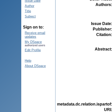
Issue Date
Authors
Author
Title
Subject
Issue Date
Sign on to:
Publisher
Receive email
Citation
updates
My DSpace
authorized users
Abstract
Edit Profile
Help
About DSpace
metadata.dc.relation.ispartof
URI