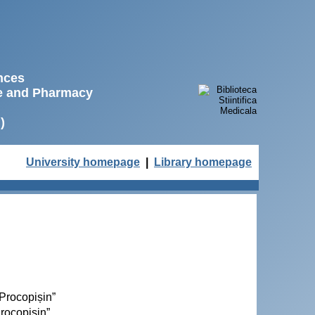
ences
ne and Pharmacy
)
University homepage
|
Library homepage
 Procopișin”
Procopisin”