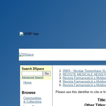
Search DSpace
IRMS - Nicolae Testemitanu 
REVISTE MEDICALE NEINST
Advanced Search
Revista Farmaceutică a Moldov
Revista Farmaceutică a Moldov
Home
Revista Farmaceutică a Moldove
Please use this identifier to cite or l
Browse
Communities
Title
& Collections
Other Titles