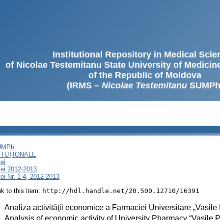
Institutional Repository in Medical Sci
of Nicolae Testemitanu State University of Medici
of the Republic of Moldova
(IRMS –
Nicolae Testemitanu
SUMPh
SUMPh
ITUȚIONALE
ei
ei 2012-2013
i Nr. 1-4, 2012-2013
ink to this item:
http://hdl.handle.net/20.500.12710/16391
:
Analiza activităţii economice a Farmaciei Universitare „Vasile
:
Analysis of economic activity of University Pharmacy “Vasile 