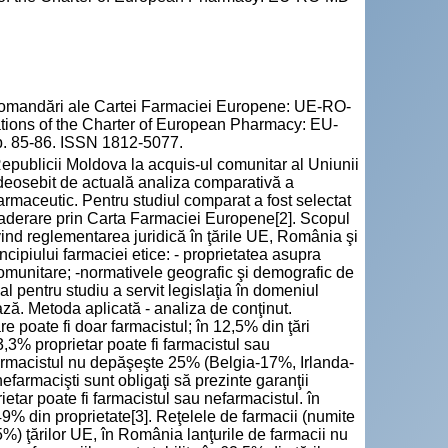
ecomandări ale Cartei Farmaciei Europene: UE-RO-
ions of the Charter of European Pharmacy: EU-
pp. 85-86. ISSN 1812-5077.
Republicii Moldova la acquis-ul comunitar al Uniunii
e deosebit de actuală analiza comparativă a
armaceutic. Pentru studiul comparat a fost selectat
la aderare prin Carta Farmaciei Europene[2]. Scopul
ivind reglementarea juridică în ţările UE, România şi
cipiului farmaciei etice: - proprietatea asupra
 comunitare; -normativele geografic şi demografic de
l pentru studiu a servit legislaţia în domeniul
ează. Metoda aplicată - analiza de conţinut.
e poate fi doar farmacistul; în 12,5% din ţări
33,3% proprietar poate fi farmacistul sau
farmacistul nu depăşeşte 25% (Belgia-17%, Irlanda-
efarmacişti sunt obligaţi să prezinte garanţii
etar poate fi farmacistul sau nefarmacistul. în
9% din proprietate[3]. Reţelele de farmacii (numite
5%) ţărilor UE, în România lanţurile de farmacii nu