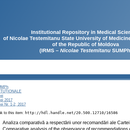
Institutional Repository in Medical Sci
of Nicolae Testemitanu State University of Medici
of the Republic of Moldova
(IRMS –
Nicolae Testemitanu
SUMPh
SUMPh
ITUȚIONALE
ei
ei 2017
i Nr. 1-2, 2017
ink to this item:
http://hdl.handle.net/20.500.12710/16586
:
Analiza comparativă a respectării unor recomandări ale Car
:
Comparative analysis of the observance of recommendations