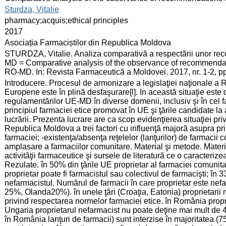
:
Sturdza, Vitalie
:
pharmacy;acquis;ethical principles
:
2017
:
Asociația Farmaciștilor din Republica Moldova
:
STURDZA, Vitalie. Analiza comparativă a respectării unor r
MD = Comparative analysis of the observance of recommendat
RO-MD. In: Revista Farmaceutică a Moldovei. 2017, nr. 1-2, 
:
Introducere. Procesul de armonizare a legislaţiei naţionale a 
Europene este în plină desfaşurare[l]. In această situaţie est
regulamentărilor UE-MD în diverse domenii, inclusiv şi în cel f
principiul farmaciei etice promovat în UE şi ţările candidate 
lucrării. Prezenta lucrare are ca scop evidenţierea situaţiei pr
Republica Moldova a trei factori cu influenţă majoră asupra prin
farmaciei; -existenţa/absenţa reţelelor (lanţurilor) de farmacii
amplasare a farmaciilor comunitare. Material şi metode. Materia
activităţii farmaceutice şi sursele de literatură ce o caracteriz
Rezulate. în 50% din ţările UE proprietar al farmaciei comunitar
proprietar poate fi farmacistul sau colectivul de farmacişti; în 
nefarmacistul. Numărul de farmacii în care proprietar este ne
25%, Olanda20%). în unele ţări (Croaţia, Eatonia) proprietarii n
privind respectarea normelor farmaciei etice. în România propri
Ungaria proprietarul nefarmacist nu poate deţine mai mult de 4
în România lanţuri de farmacii) sunt interzise în majoritatea (7