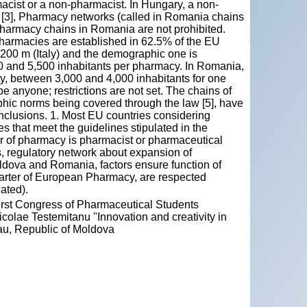
cist or a non-pharmacist. In Hungary, a non-
 [3], Pharmacy networks (called in Romania chains
pharmacy chains in Romania are not prohibited.
armacies are established in 62.5% of the EU
200 m (Italy) and the demographic one is
500 and 5,500 inhabitants per pharmacy. In Romania,
y, between 3,000 and 4,000 inhabitants for one
 anyone; restrictions are not set. The chains of
hic norms being covered through the law [5], have
nclusions. 1. Most EU countries considering
es that meet the guidelines stipulated in the
er of pharmacy is pharmacist or pharmaceutical
s, regulatory network about expansion of
oldova and Romania, factors ensure function of
rter of European Pharmacy, are respected
ated).
First Congress of Pharmaceutical Students
colae Testemitanu "Innovation and creativity in
au, Republic of Moldova