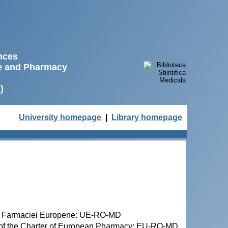
ences
ne and Pharmacy
)
University homepage
|
Library homepage
tei Farmaciei Europene: UE-RO-MD
 of the Charter of European Pharmacy: EU-RO-MD