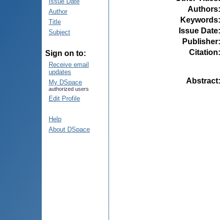
Issue Date
Authors
Author
Keywords
Title
Issue Date
Subject
Publisher
Citation
Sign on to:
Receive email
updates
Abstract
My DSpace
authorized users
Edit Profile
Help
About DSpace