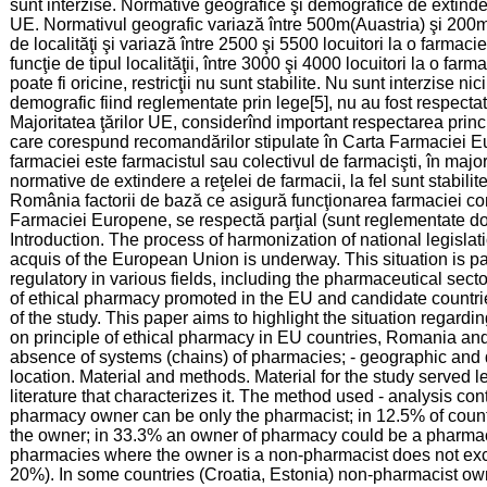
sunt interzise. Normative geografice şi demografice de extindere
UE. Normativul geografic variază între 500m(Auastria) şi 200m(It
de localităţi şi variază între 2500 şi 5500 locuitori la o farma
funcţie de tipul localităţii, între 3000 şi 4000 locuitori la o fa
poate fi oricine, restricţii nu sunt stabilite. Nu sunt interzise n
demografic fiind reglementate prin lege[5], nu au fost respectat
Majoritatea ţărilor UE, considerînd important respectarea princip
care corespund recomandărilor stipulate în Carta Farmaciei Eur
farmaciei este farmacistul sau colectivul de farmacişti, în majori
normative de extindere a reţelei de farmacii, la fel sunt stabilit
România factorii de bază ce asigură funcţionarea farmaciei co
Farmaciei Europene, se respectă parţial (sunt reglementate doa
Introduction. The process of harmonization of national legisl
acquis of the European Union is underway. This situation is p
regulatory in various fields, including the pharmaceutical sect
of ethical pharmacy promoted in the EU and candidate countr
of the study. This paper aims to highlight the situation regardin
on principle of ethical pharmacy in EU countries, Romania and
absence of systems (chains) of pharmacies; - geographic an
location. Material and methods. Material for the study served l
literature that characterizes it. The method used - analysis c
pharmacy owner can be only the pharmacist; in 12.5% of count
the owner; in 33.3% an owner of pharmacy could be a pharmac
pharmacies where the owner is a non-pharmacist does not ex
20%). In some countries (Croatia, Estonia) non-pharmacist own