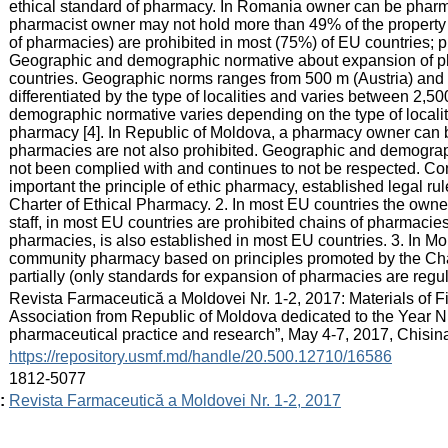
ethical standard of pharmacy. In Romania owner can be pharma
pharmacist owner may not hold more than 49% of the property
of pharmacies) are prohibited in most (75%) of EU countries; 
Geographic and demographic normative about expansion of ph
countries. Geographic norms ranges from 500 m (Austria) and 
differentiated by the type of localities and varies between 2,
demographic normative varies depending on the type of localit
pharmacy [4]. In Republic of Moldova, a pharmacy owner can be
pharmacies are not also prohibited. Geographic and demograp
not been complied with and continues to not be respected. Co
important the principle of ethic pharmacy, established legal rul
Charter of Ethical Pharmacy. 2. In most EU countries the own
staff, in most EU countries are prohibited chains of pharmacie
pharmacies, is also established in most EU countries. 3. In M
community pharmacy based on principles promoted by the Cha
partially (only standards for expansion of pharmacies are regul
:
Revista Farmaceutică a Moldovei Nr. 1-2, 2017: Materials of 
Association from Republic of Moldova dedicated to the Year Ni
pharmaceutical practice and research”, May 4-7, 2017, Chisin
:
https://repository.usmf.md/handle/20.500.12710/16586
:
1812-5077
:
Revista Farmaceutică a Moldovei Nr. 1-2, 2017