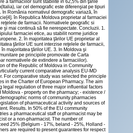
 a farmaciilor sunt stabilite în 62,5% din ţările
alia), iar cel demografic este diferenşiat pe tipuri
cie. In România normativul demografic variază, în
rmacie[4]. în Republica Moldova proprietar al farmaciei
ici reţelele de farmacii. Normativele geografic si
e şi mai continuă să fie nerespectate. Concluzii. 1.
iului farmaciei etice, au stabilit norme juridice
opene. 2. în majoritatea ţărilor UE proprietar al
tatea ţărilor UE sunt interzise reţelele de farmacii,
e în majoritatea ţărilor UE. 3. In Moldova şi
munitare pe principiile promovate de Carta
r normativele de extindere a farmaciilor).
ation of the Republic of Moldova in Community
articularly current comparative analysis EU-MD
or. For comparative study was selected the principle
ies in the Charter of European Pharmacy. The aim
g legal regulation of three major influential factors
 Moldova - property on the pharmacy; - existence /
d demographic norms of community pharmacies
egislation of pharmaceutical activity and sources of
ontent. Results. In 50% of the EU community
ries a pharmaceutical staff or pharmacist may be
ist or a non-pharmacist. The number of
ceed 25% (Belgium - 17%, beland - 25%, Holland -
ers are required to present guarantees for respect