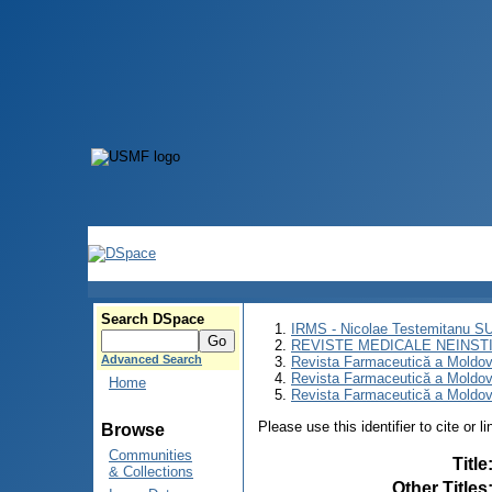
Search DSpace
IRMS - Nicolae Testemitanu 
REVISTE MEDICALE NEINST
Advanced Search
Revista Farmaceutică a Moldov
Revista Farmaceutică a Moldov
Home
Revista Farmaceutică a Moldove
Please use this identifier to cite or l
Browse
Communities
Title
& Collections
Other Titles