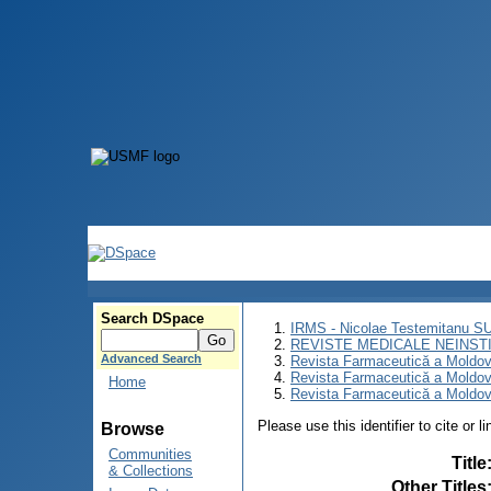
Search DSpace
IRMS - Nicolae Testemitanu 
REVISTE MEDICALE NEINST
Advanced Search
Revista Farmaceutică a Moldov
Revista Farmaceutică a Moldov
Home
Revista Farmaceutică a Moldove
Please use this identifier to cite or l
Browse
Communities
Title
& Collections
Other Titles