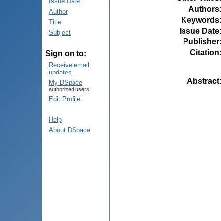
Issue Date
Authors
Author
Keywords
Title
Issue Date
Subject
Publisher
Citation
Sign on to:
Receive email
updates
Abstract
My DSpace
authorized users
Edit Profile
Help
About DSpace