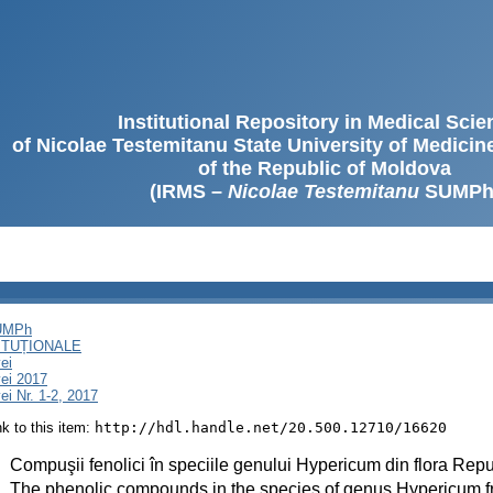
Institutional Repository in Medical Sci
of Nicolae Testemitanu State University of Medici
of the Republic of Moldova
(IRMS –
Nicolae Testemitanu
SUMPh
SUMPh
ITUȚIONALE
ei
ei 2017
i Nr. 1-2, 2017
ink to this item:
http://hdl.handle.net/20.500.12710/16620
:
Compuşii fenolici în speciile genului Hypericum din flora Rep
:
The phenolic compounds in the species of genus Hypericum fro