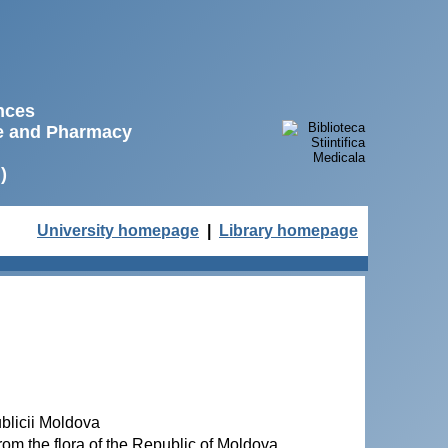
ences
ne and Pharmacy
)
University homepage
|
Library homepage
ublicii Moldova
m the flora of the Republic of Moldova