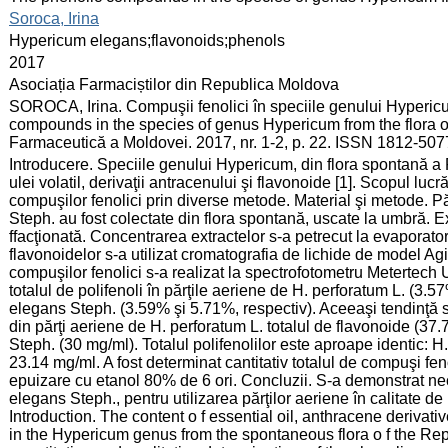
:
Soroca, Irina
:
Hypericum elegans;flavonoids;phenols
:
2017
:
Asociația Farmaciștilor din Republica Moldova
:
SOROCA, Irina. Compuşii fenolici în speciile genului Hyperic
compounds in the species of genus Hypericum from the flora of
Farmaceutică a Moldovei. 2017, nr. 1-2, p. 22. ISSN 1812-507
:
Introducere. Speciile genului Hypericum, din flora spontană a
ulei volatil, derivaţii antracenului şi flavonoide [1]. Scopul lucr
compuşilor fenolici prin diverse metode. Material şi metode. Pă
Steph. au fost colectate din flora spontană, uscate la umbră. E
ffacţionată. Concentrarea extractelor s-a petrecut la evaporator
flavonoidelor s-a utilizat cromatografia de lichide de model A
compuşilor fenolici s-a realizat la spectrofotometru Metertech
totalul de polifenoli în părţile aeriene de H. perforatum L. (3
elegans Steph. (3.59% şi 5.71%, respectiv). Aceeaşi tendinţă se
din părţi aeriene de H. perforatum L. totalul de flavonoide (3
Steph. (30 mg/ml). Totalul polifenolilor este aproape identic: H
23.14 mg/ml. A fost determinat cantitativ totalul de compuşi fe
epuizare cu etanol 80% de 6 ori. Concluzii. S-a demonstrat nece
elegans Steph., pentru utilizarea părţilor aeriene în calitate de
Introduction. The content o f essential oil, anthracene derivati
in the Hypericum genus from the spontaneous flora o f the Repu