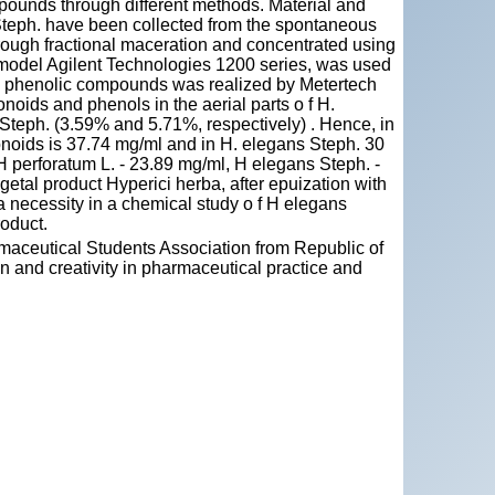
mpounds through different methods. Material and
 Steph. have been collected from the spontaneous
rough fractional maceration and concentrated using
 model Agilent Technologies 1200 series, was used
f the phenolic compounds was realized by Metertech
oids and phenols in the aerial parts o f H.
 Steph. (3.59% and 5.71%, respectively) . Hence, in
avonoids is 37.74 mg/ml and in H. elegans Steph. 30
H perforatum L. - 23.89 mg/ml, H elegans Steph. -
getal product Hyperici herba, after epuization with
necessity in a chemical study o f H elegans
roduct.
maceutical Students Association from Republic of
 and creativity in pharmaceutical practice and