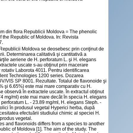
um din flora Republicii Moldova = The phenolic
 the Republic of Moldova. In: Revista
7.
 Republicii Moldova se deosebesc prin conţinut de
ării. Determinarea calitativă şi cantitativă a
rţile aeriene de H. perforatum L. şi H. elegans
xtractele uscate s-au obţinut prin macerare
 rotativ Laborota 4011. Pentru identificarea
gilent Technologies 1200 series. Dozarea
 UV/VIS SP 8001. Rezultate. Totalul de flavonoide şi
.57% şi 6.65%) este mai mare comparativ cu H.
 observă în extractele uscate. în extractul obţinut
7.74 mg/ml) este mai mare decât în specia H. elegans
. perforatum L. - 23.89 mg/ml, H. elegans Steph. -
nolici în produsul vegetal Hyperici herba, după
sitatea efectuării studiului chimic al speciei H.
 produs vegetal.
ves and flavonoids differs from a species to another
blic of Moldova [1]. The aim of the study. The