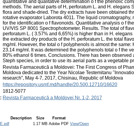
quantitative and qualitative determination o f the phenolic co
methods. The aerial parts of H, perforatum L. and H. elegans
flora and shade-dried. The dry extracts have been obtained th
rotative evaporator Laborota 4011. The liquid cromatography,
for the identification o f flavonoids. Quantitative analysis o 
UV/VIS SP 8001 Spectrophotometer. Results. The total of flavon
perforatum L. ( 3.57% and 6,65%) is higher than in H. elegans
the extracted dry products of the H. perforatum L. the total fl
mg/ml. However, the total o f polyphenols is almost the same: 
23.14 mg/ml. It was determined the polyphenols total o f the ve
80% ethanol 6 times. Conclusions. There has been observed a 
Steph species, in order to use its aerial parts as a vegetable p
:
Revista Farmaceutică a Moldovei: The First Congress of Phar
Moldova dedicated to the Year Nicolae Testemitanu "Innovation
research”, May 4-7, 2017, Chisinau, Republic of Moldova
:
https://repository.usmf.md/handle/20.500.12710/16620
:
1812-5077
:
Revista Farmaceutică a Moldovei Nr. 1-2, 2017
Description
Size
Format
E.pdf
1.17 MB
Adobe PDF
View/Open