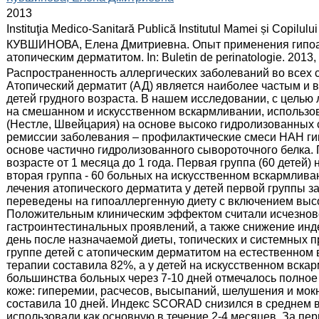
:
2013
:
Instituţia Medico-Sanitară Publică Institutul Mamei și Copilului
:
КУВШИНОВА, Елена Дмитриевна. Опыт применения гипоа
атопическим дерматитом. In: Buletin de perinatologie. 2013, 
:
Распространенность аллергических заболеваний во всех 
Атопический дерматит (АД) является наиболее частым и 
детей грудного возраста. В нашем исследовании, с целью
на смешанном и искусственном вскармливании, использо
(Нестле, Швейцария) на основе высоко гидролизованных 
ремиссии заболевания – профилактические смеси НАН гип
основе частично гидролизованного сывороточного белка.
возрасте от 1 месяца до 1 года. Первая группа (60 детей
вторая группа - 60 больных на искусственном вскармлива
лечения атопического дерматита у детей первой группы за
переведены на гипоаллергенную диету с включением выс
Положительным клиническим эффектом считали исчезнов
гастроинтестинальных проявлений, а также снижение инд
день после назначаемой диеты, топических и системных п
группе детей с атопическим дерматитом на естественно
терапии составила 82%, а у детей на искусственном вскар
большинства больных через 7-10 дней отмечалось полное
коже: гиперемии, расчесов, высыпаний, шелушения и мок
составила 10 дней. Индекс SCORAD снизился в среднем в 
использовали как основную в течение 2-4 месяцев. За пе