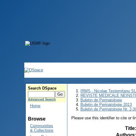
Search DSpace
IRMS - Nicolae Testemitanu 
REVISTE MEDICALE NEINST
Advanced Search
Buletin de Perinatologie
Buletin de Perinatologie 2013
Home
Buletin de Perinatologie Nr. 2-3
Please use this identifier to cite or l
Browse
Communities
Title
& Collections
Authors