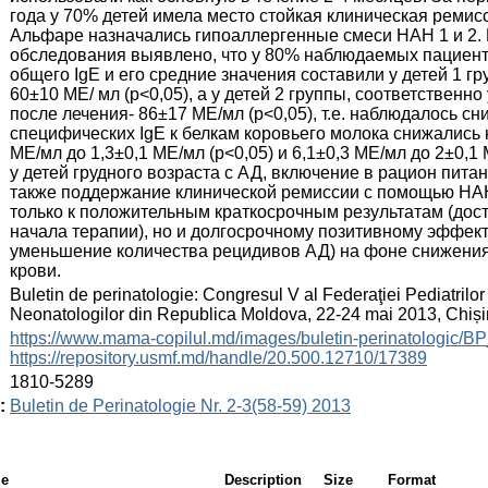
года у 70% детей имела место стойкая клиническая ремис
Альфаре назначались гипоаллергенные смеси НАН 1 и 2. 
обследования выявлено, что у 80% наблюдаемых пациент
общего IgE и его средние значения составили у детей 1 г
60±10 МЕ/ мл (р<0,05), а у детей 2 группы, соответственно
после лечения- 86±17 МЕ/мл (р<0,05), т.е. наблюдалось сн
специфических IgE к белкам коровьего молока снижались н
МЕ/мл до 1,3±0,1 МЕ/мл (р<0,05) и 6,1±0,3 МЕ/мл до 2±0,1
у детей грудного возраста с АД, включение в рацион пит
также поддержание клинической ремиссии с помощью НАН
только к положительным краткосрочным результатам (дост
начала терапии), но и долгосрочному позитивному эффек
уменьшение количества рецидивов АД) на фоне снижения
крови.
:
Buletin de perinatologie: Congresul V al Federaţiei Pediatrilor 
Neonatologilor din Republica Moldova, 22-24 mai 2013, Chiș
:
https://www.mama-copilul.md/images/buletin-perinatologic/B
https://repository.usmf.md/handle/20.500.12710/17389
:
1810-5289
:
Buletin de Perinatologie Nr. 2-3(58-59) 2013
le
Description
Size
Format