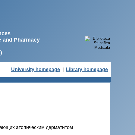
ences
ne and Pharmacy
)
University homepage
|
Library homepage
дающих атопическим дерматитом