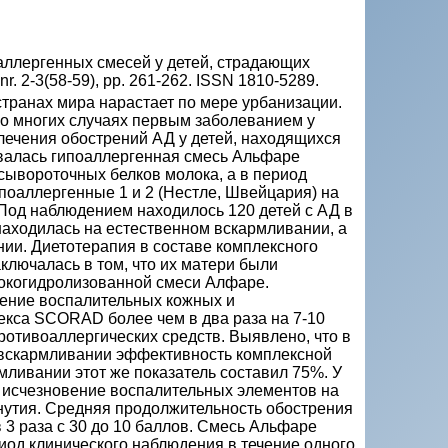
ллергенных смесей у детей, страдающих
nr. 2-3(58-59), pp. 261-262. ISSN 1810-5289.
странах мира нарастает по мере урбанизации.
во многих случаях первым заболеванием у
 лечения обострений АД у детей, находящихся
валась гипоаллергенная смесь Альфаре
сывороточных белков молока, а в период
оаллергенные 1 и 2 (Нестле, Швейцария) на
 Под наблюдением находилось 120 детей с АД в
) находилась на естественном вскармливании, а
нии. Диетотерапия в составе комплексного
ключалась в том, что их матери были
окогидролизованной смеси Алфаре.
ение воспалительных кожных и
екса SCORAD более чем в два раза на 7-10
ротивоаллергических средств. Выявлено, что в
м вскармливании эффективность комплексной
мливании этот же показатель составил 75%. У
 исчезновение воспалительных элементов на
нутия. Средняя продолжительность обострения
3 раза с 30 до 10 баллов. Смесь Альфаре
риод клинического наблюдения в течение одного