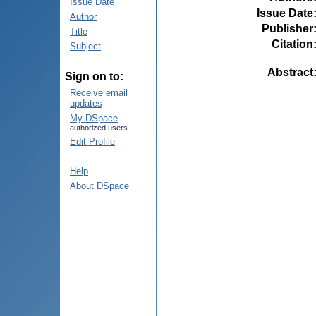
Issue Date
Issue Date
Author
Publisher
Title
Citation
Subject
Abstract
Sign on to:
Receive email
updates
My DSpace
authorized users
Edit Profile
Help
About DSpace