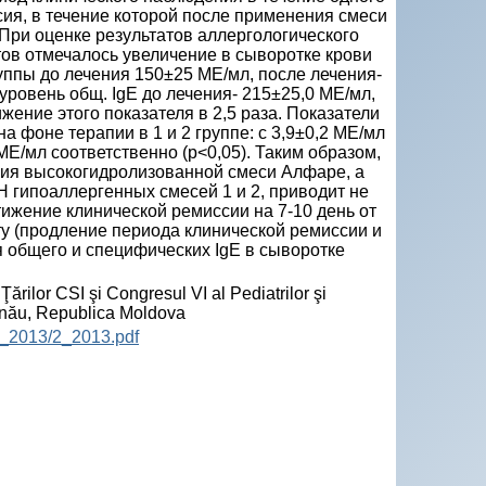
сия, в течение которой после применения смеси
При оценке результатов аллергологического
ов отмечалось увеличение в сыворотке крови
руппы до лечения 150±25 МЕ/мл, после лечения-
 уровень общ. IgE до лечения- 215±25,0 МЕ/мл,
ижение этого показателя в 2,5 раза. Показатели
а фоне терапии в 1 и 2 группе: с 3,9±0,2 МЕ/мл
 МЕ/мл соответственно (р<0,05). Таким образом,
ания высокогидролизованной смеси Алфаре, а
 гипоаллергенных смесей 1 и 2, приводит не
ижение клинической ремиссии на 7-10 день от
ту (продление периода клинической ремиссии и
 общего и специфических IgE в сыворотке
Ţărilor CSI şi Congresul VI al Pediatrilor şi
inău, Republica Moldova
P_2013/2_2013.pdf