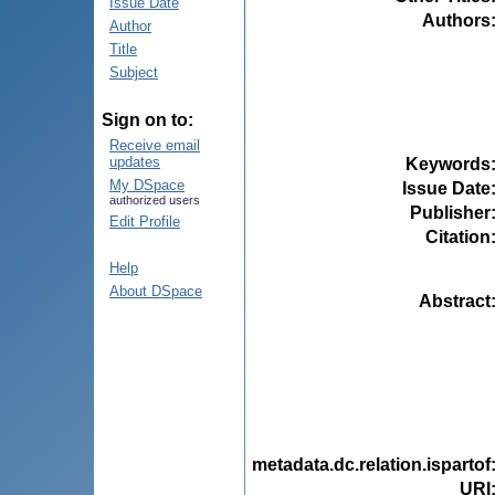
Issue Date
Authors
Author
Title
Subject
Sign on to:
Receive email
updates
Keywords
My DSpace
Issue Date
authorized users
Publisher
Edit Profile
Citation
Help
About DSpace
Abstract
metadata.dc.relation.ispartof
URI