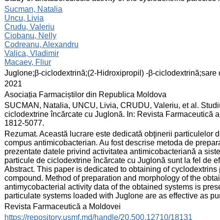
:
Sucman, Natalia
Uncu, Livia
Crudu, Valeriu
Ciobanu, Nelly
Codreanu, Alexandru
Valica, Vladimir
Macaev, Fliur
:
Juglone;β-ciclodextrină;(2-Hidroxipropil) -β-ciclodextrină;sare 
:
2021
:
Asociația Farmaciștilor din Republica Moldova
:
SUCMAN, Natalia, UNCU, Livia, CRUDU, Valeriu, et al. Studiul a
ciclodextrine încărcate cu Juglonă. In: Revista Farmaceutică a 
1812-5077.
:
Rezumat. Această lucrare este dedicată obţinerii particulelor d
compus antimicobacterian. Au fost descrise metoda de preparar
prezentate datele privind activitatea antimicobacteriană a sist
particule de ciclodextrine încărcate cu Juglonă sunt la fel de 
Abstract. This paper is dedicated to obtaining of cyclodextrins
compound. Method of preparation and morphology of the obtai
antimycobacterial activity data of the obtained systems is pres
particulate systems loaded with Juglone are as effective as p
:
Revista Farmaceutică a Moldovei
:
https://repository.usmf.md/handle/20.500.12710/18131