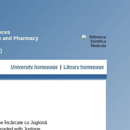
ences
ne and Pharmacy
)
University homepage
|
Library homepage
ine încărcate cu Juglonă
s loaded with Juglone