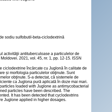
de sodiu sulfobutil-beta-ciclodextrină
ctivităţii antituberculoase a particulelor de
Moldovei. 2021, vol. 45, nr. 1, pp. 12-15. ISSN
e ciclodextrine încărcate cu Juglonă în calitate de
e și morfologia particulelor obţinute. Sunt
emelor obţinute. S-a detectat, că sistemele de
eficiente ca Juglona pură aplicată în doze mai mari.
 particles loaded with Juglone as antimycobacterial
ned particles have been described. The
ented. It has been detected that cyclodextrins
ure Juglone applied in higher dosages.