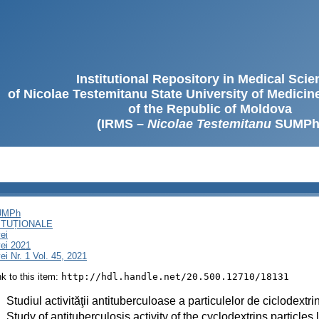
Institutional Repository in Medical Sci
of Nicolae Testemitanu State University of Medici
of the Republic of Moldova
(IRMS –
Nicolae Testemitanu
SUMPh
SUMPh
ITUȚIONALE
ei
ei 2021
i Nr. 1 Vol. 45, 2021
ink to this item:
http://hdl.handle.net/20.500.12710/18131
:
Studiul activităţii antituberculoase a particulelor de ciclodextr
:
Study of antituberculosis activity of the cyclodextrins particle