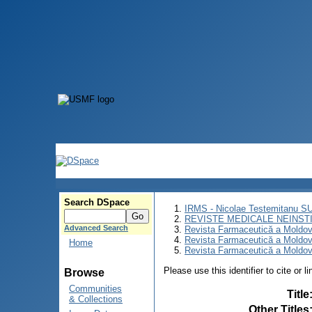
Search DSpace
IRMS - Nicolae Testemitanu 
REVISTE MEDICALE NEINST
Advanced Search
Revista Farmaceutică a Moldov
Revista Farmaceutică a Moldov
Home
Revista Farmaceutică a Moldove
Please use this identifier to cite or l
Browse
Communities
Title
& Collections
Other Titles