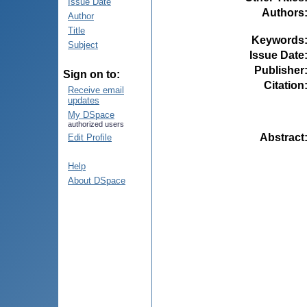
Issue Date
Authors
Author
Title
Keywords
Subject
Issue Date
Publisher
Sign on to:
Citation
Receive email
updates
My DSpace
authorized users
Abstract
Edit Profile
Help
About DSpace