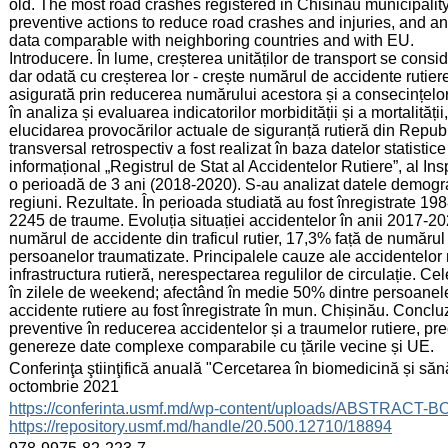
old. The most road crashes registered in Chisinau municipality
preventive actions to reduce road crashes and injuries, and a
data comparable with neighboring countries and with EU.
Introducere. În lume, creșterea unităților de transport se cons
dar odată cu creșterea lor - crește numărul de accidente rutiere
asigurată prin reducerea numărului acestora și a consecințelor 
în analiza și evaluarea indicatorilor morbidității și a mortalității
elucidarea provocărilor actuale de siguranță rutieră din Repub
transversal retrospectiv a fost realizat în baza datelor statistic
informațional „Registrul de Stat al Accidentelor Rutiere”, al In
o perioadă de 3 ani (2018-2020). S-au analizat datele demografi
regiuni. Rezultate. În perioada studiată au fost înregistrate 1
2245 de traume. Evoluția situației accidentelor în anii 2017-2
numărul de accidente din traficul rutier, 17,3% față de număr
persoanelor traumatizate. Principalele cauze ale accidentelor r
infrastructura rutieră, nerespectarea regulilor de circulație. Cel
în zilele de weekend; afectând în medie 50% dintre persoanele
accidente rutiere au fost înregistrate în mun. Chișinău. Concluz
preventive în reducerea accidentelor și a traumelor rutiere, pre
genereze date complexe comparabile cu țările vecine și UE.
:
Conferinţa ştiinţifică anuală "Cercetarea în biomedicină și sănă
octombrie 2021
:
https://conferinta.usmf.md/wp-content/uploads/ABSTRACT-
https://repository.usmf.md/handle/20.500.12710/18894