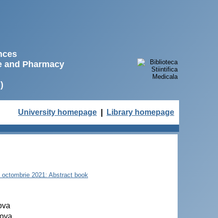
ences
ne and Pharmacy
)
University homepage
|
Library homepage
22 octombrie 2021: Abstract book
ova
dova