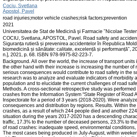
:
Cociu, Svetlana
Apostol, Pavel
:
road injuries;motor vehicle crashes;risk factors;prevention
:
2021
:
Universitatea de Stat de Medicină şi Farmacie "Nicolae Test
:
COCIU, Svetlana, APOSTOL, Pavel. Road safety and accidents
Siguranța rutieră și prevenirea accidentelor în Republica Moldo
biomedicină și sănătate: calitate, excelență și performanță", 2
n.], 2021, p. 68. ISBN 978-9975-82-223-7.
:
Background. All over the world, the increase of transport units
the other hand with their increase is increasing the number of
serious consequences would contribute to road safety in the so
research was to analyze and evaluate indicators of morbidity 
population and to elucidate the current challenges of road saf
Methods. A cross-sectional retrospective study was performed ba
crashes from the Information System “State Register of Road A
Inspectorate for a period of 3 years (2018-2020). Were analy
consequences and distribution by regions. Results. Within the 
crashes, as a result of which 244 people died and another 224
situation during the years 2017-2020 has a descending charact
traffic, 17.3% to the number of deceased persons, 23.3% to t
of road crashes: inadequate speed, environmental conditions, roa
The most cases being produced in July-August, within weeke