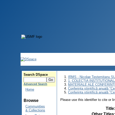
Search DSpace
IRMS - Nicolae Testemitanu 
1. COLECȚIA INSTITUȚIONAL
Advanced Search
MATERIALE ALE CONFERINȚE
Conferinţa ştiinţifică anuală "C
Home
Conferinţa ştiinţifică anuală "C
Please use this identifier to cite or l
Browse
Communities
Title
& Collections
Other Titles