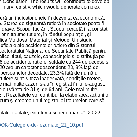
. Conclusion. The results will contribute to develop
n injury registry, which would generate complex
ideră un indicator cheie în dezvoltarea economică,
. Starea de siguranță rutieră în societate poate fi
grave. Scopul lucrării. Scopul cercetării a constat
, prin traume rutiere, în rândul populației, și
lica Moldova. Material și Metode. Un studiu
e oficiale ale accidentelor rutiere din Sistemul
spectoratului Național de Securitate Publică pentru
ce, tipul, cauzele, consecințele și distribuția pe
988 de accidente rutiere, soldate cu 244 de decese și
020 are un caracter descendent: 23, 9% față de
ul persoanelor decedate, 23,3% față de numărul
utiere sunt: viteza inadecvată, condițiile meteo,
e mai multe cazuri s-au înregistrat în iulie-august,
 cu vârsta de 31 și de 64 ani. Cele mai multe
ii. Rezultatele vor contribui la elaborarea acțiunilor
cum și crearea unui registru al traumelor, care să
tate: calitate, excelență și performanță", 20-22
BOOK-Culegere-de-rezumate_21_10.pdf