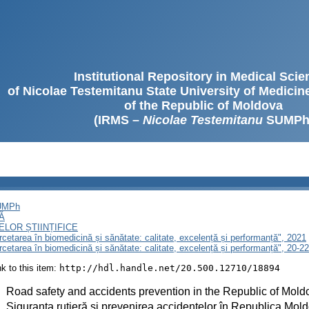
Institutional Repository in Medical Sci
of Nicolae Testemitanu State University of Medici
of the Republic of Moldova
(IRMS –
Nicolae Testemitanu
SUMPh
SUMPh
Ă
LOR ȘTIINȚIFICE
ercetarea în biomedicină și sănătate: calitate, excelență și performanță", 2021
ercetarea în biomedicină și sănătate: calitate, excelență și performanță", 20-
ink to this item:
http://hdl.handle.net/20.500.12710/18894
:
Road safety and accidents prevention in the Republic of Mold
:
Siguranța rutieră și prevenirea accidentelor în Republica Mol