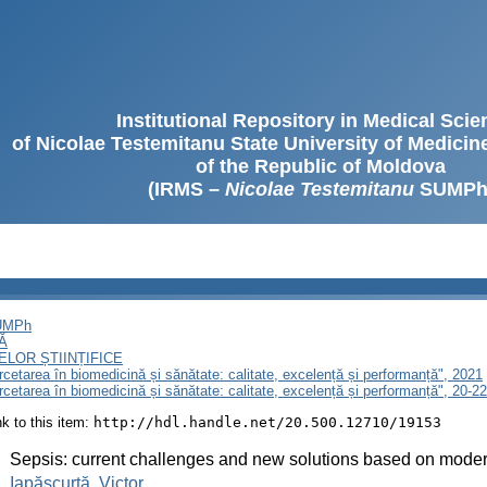
Institutional Repository in Medical Sci
of Nicolae Testemitanu State University of Medici
of the Republic of Moldova
(IRMS –
Nicolae Testemitanu
SUMPh
SUMPh
Ă
LOR ȘTIINȚIFICE
ercetarea în biomedicină și sănătate: calitate, excelență și performanță", 2021
Cercetarea în biomedicină și sănătate: calitate, excelență și performanță", 20-
ink to this item:
http://hdl.handle.net/20.500.12710/19153
:
Sepsis: current challenges and new solutions based on mode
:
Iapăscurtă, Victor