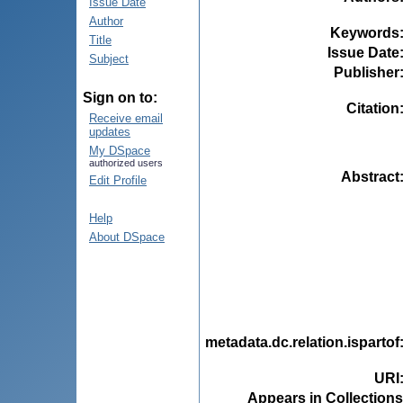
Issue Date
Author
Keywords
Title
Issue Date
Subject
Publisher
Sign on to:
Citation
Receive email
updates
My DSpace
authorized users
Abstract
Edit Profile
Help
About DSpace
metadata.dc.relation.ispartof
URI
Appears in Collections