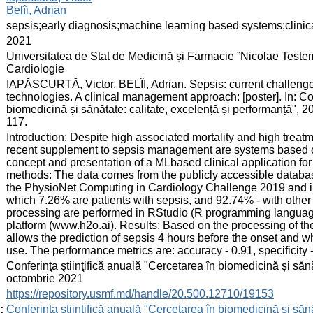
Belîi, Adrian
:
sepsis;early diagnosis;machine learning based systems;clini
:
2021
:
Universitatea de Stat de Medicină și Farmacie ”Nicolae Testem
Cardiologie
:
IAPĂSCURTĂ, Victor, BELÎI, Adrian. Sepsis: current challen
technologies. A clinical management approach: [poster]. In: Con
biomedicină și sănătate: calitate, excelență și performanță", 
117.
:
Introduction: Despite high associated mortality and high treatm
recent supplement to sepsis management are systems based o
concept and presentation of a MLbased clinical application for 
methods: The data comes from the publicly accessible database
the PhysioNet Computing in Cardiology Challenge 2019 and inc
which 7.26% are patients with sepsis, and 92.74% - with other
processing are performed in RStudio (R programming languag
platform (www.h2o.ai). Results: Based on the processing of the 
allows the prediction of sepsis 4 hours before the onset and wh
use. The performance metrics are: accuracy - 0.91, specificity - 
:
Conferinţa ştiinţifică anuală "Cercetarea în biomedicină și sănă
octombrie 2021
:
https://repository.usmf.md/handle/20.500.12710/19153
:
Conferinţa ştiinţifică anuală "Cercetarea în biomedicină și sănă