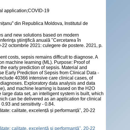
cal application;COVID-19
ițanu” din Republica Moldova, Institutul de
ges and new solutions based on modern
ferinţa ştiinţifică anuală "Cercetarea în
20-22 octombrie 2021: culegere de postere. 2021, p.
ent costs, sepsis remains difficult to diagnose. A
n machine learning (ML). Purpose: Proof of
the early prediction of sepsis. Material and
 Early Prediction of Sepsis from Clinical Data -
lude 40366 intensive care clinical cases, of
 diagnoses. Exploratory data analysis and data
e), and machine learning is based on the H2O
large data set, an intelligent system is built, which
ich can be delivered as an application for clinical
0.93 and sensitivity - 0.84.
tate: calitate, excelență și performanță", 20-22
tate: calitate, excelență și performanță", 20-22