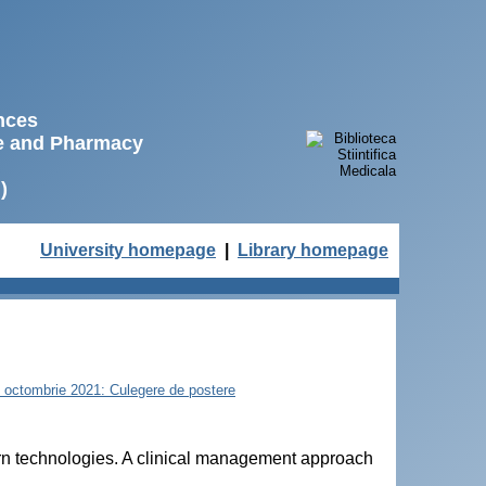
ences
ne and Pharmacy
)
University homepage
|
Library homepage
22 octombrie 2021: Culegere de postere
rn technologies. A clinical management approach