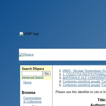
Search DSpace
IRMS - Nicolae Testemitanu 
1. COLECȚIA INSTITUȚIONAL
Advanced Search
MATERIALE ALE CONFERINȚE
Conferinţa ştiinţifică anuală "C
Home
Conferinţa ştiinţifică anuală "
Please use this identifier to cite or l
Browse
Communities
Title
& Collections
Authors