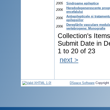
2005
Sindroame epileptice
Heredodegenerescenţe progr
2006
encefalului
Antiepilepticele şi tratament
2006
epilepsiilor
Dereglările vasculare medul
2006
vertebrogene: Monografie
Collection's Item
Submit Date in D
1 to 20 of 23
next >
DSpace Software
Copyright