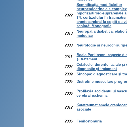
Semnificația modificărilor
neuroendocrine ale complex
hipofizartiroid-suprarenale a
2022
T4, cortizolului în traumatis
craniocerebral la copiii de v
şcolară: Monografie
Neuropatia diabetică: elaboră
2013
metodice
2003
Neurologie şi neurochirurgi
Boala Parkinson: aspecte di
2011
şi tratament
Cefaleele, durerile faciale şi 
2007
diagnostic şi tratament
2009
Sincopa: diagnosticare şi tr
2005
Distrofiile musculare progre
Profilaxia accidentului vascu
2006
cerebral ischemic
Katatraumatismele craniocer
2012
asociate
2006
Fenilcetonuria