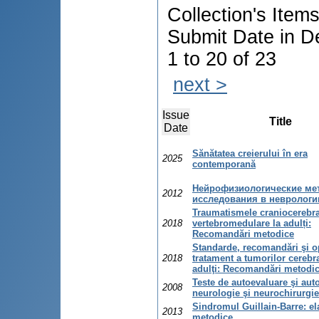
Collection's Item
Submit Date in D
1 to 20 of 23
next >
Issue
Title
Date
Sănătatea creierului în era
2025
contemporană
Нейрофизиологические ме
2012
исследования в неврологи
Traumatismele craniocerebra
2018
vertebromedulare la adulți:
Recomandări metodice
Standarde, recomandări şi o
2018
tratament a tumorilor cerebra
adulţi: Recomandări metodi
Teste de autoevaluare şi auto
2008
neurologie şi neurochirurgie
Sindromul Guillain-Barre: el
2013
metodice