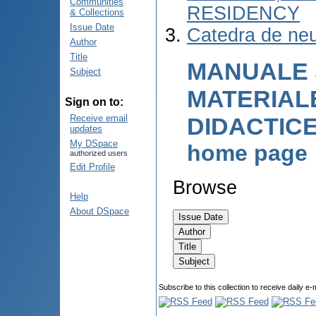
Communities
RESIDENCY
& Collections
Issue Date
Catedra de neu
Author
Title
MANUALE 
Subject
MATERIAL
Sign on to:
DIDACTIC
Receive email
updates
My DSpace
home page
authorized users
Edit Profile
Browse
Help
About DSpace
Subscribe to this collection to receive daily e-