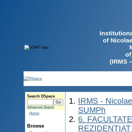
Institutio
of Nicola
of
(IRMS 
Search DSpace
IRMS - Nicolae
Advanced Search
SUMPh
Home
6. FACULTAT
Browse
REZIDENȚIAT