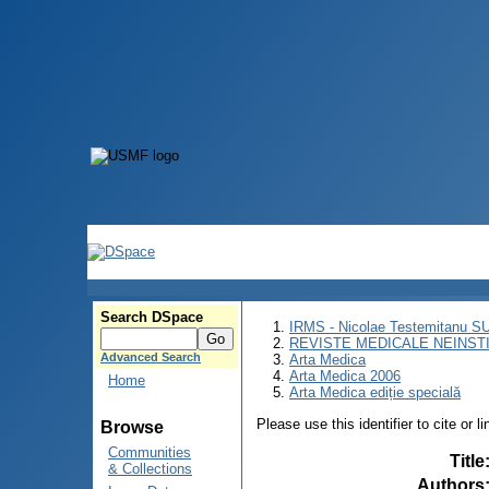
Search DSpace
IRMS - Nicolae Testemitanu 
REVISTE MEDICALE NEINST
Advanced Search
Arta Medica
Arta Medica 2006
Home
Arta Medica ediție specială
Please use this identifier to cite or l
Browse
Communities
Title
& Collections
Authors