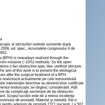
va
pic al stricturilor uretrale survenite după
. 2006, ed. spec., rezumatele congresului 4 de
1852.
a (BPH) is nowadays realized through the
minim invasive (~10%) methods. So the open
ns o fan obstructive type, like: urethral stricture,
e aim of this work is to present the etiological
ars after the surgical treatment of a BPH.
e realizează actualmente pe cale transuretrală
ile intervenţiei deschise au devenit bine codificate
amentul endoscopic se lărgesc considerabil. Atât
rie de complicaţii sechelare de tip obstructiv:
ant. Scopul lucrării este de a releva incidenţa
denomului de prostată. Material şi metodă. Într-o
aţi pentru adenom de prostată 2371 pacienţi. La 507