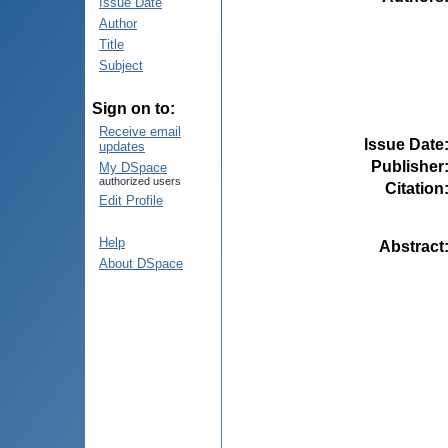
Issue Date
Author
Title
Subject
Sign on to:
Receive email
Issue Date
updates
Publisher
My DSpace
authorized users
Citation
Edit Profile
Help
Abstract
About DSpace