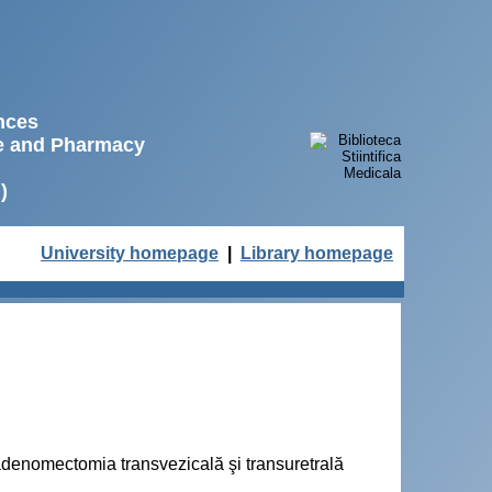
ences
ne and Pharmacy
)
University homepage
|
Library homepage
 adenomectomia transvezicală şi transuretrală