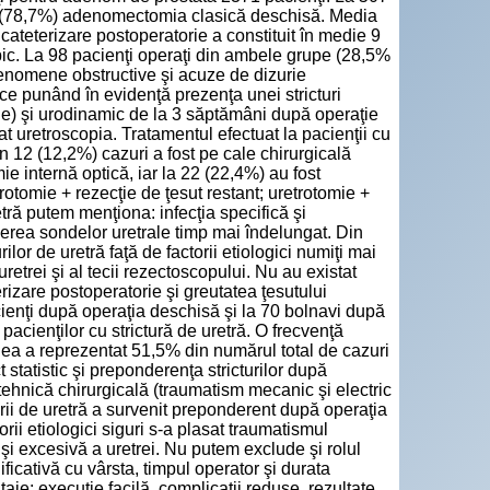
864 (78,7%) adenomectomia clasică deschisă. Media
 cateterizare postoperatorie a constituit în medie 9
copic. La 98 pacienţi operaţi din ambele grupe (28,5%
enomene obstructive şi acuze de dizurie
nice punând în evidenţă prezenţa unei stricturi
afie) şi urodinamic de la 3 săptămâni după operaţie
at uretroscopia. Tratamentul efectuat la pacienţii cu
în 12 (12,2%) cazuri a fost pe cale chirurgicală
ie internă optică, iar la 22 (22,4%) au fost
rotomie + rezecţie de ţesut restant; uretrotomie +
 uretră putem menţiona: infecţia specifică şi
inerea sondelor uretrale timp mai îndelungat. Din
ilor de uretră faţă de factorii etiologici numiţi mai
uretrei şi al tecii rezectoscopului. Nu au existat
erizare postoperatorie şi greutatea ţesutului
pacienţi după operaţia deschisă şi la 70 bolnavi după
pacienţilor cu strictură de uretră. O frecvenţă
d ea a reprezentat 51,5% din numărul total de cazuri
tatistic şi preponderenţa stricturilor după
tehnică chirurgicală (traumatism mecanic şi electric
turii de uretră a survenit preponderent după operaţia
rii etiologici siguri s-a plasat traumatismul
 şi excesivă a uretrei. Nu putem exclude şi rolul
ificativă cu vârsta, timpul operator şi durata
aje: execuţie facilă, complicaţii reduse, rezultate