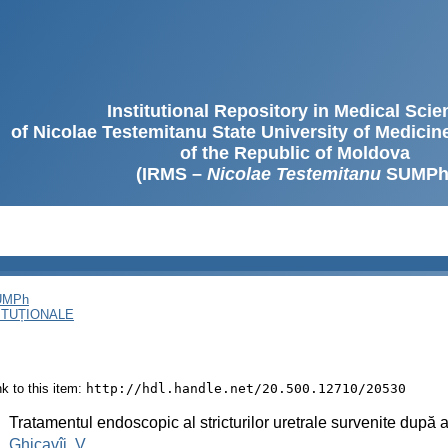
Institutional Repository in Medical Sci
of Nicolae Testemitanu State University of Medici
of the Republic of Moldova
(IRMS –
Nicolae Testemitanu
SUMPh
SUMPh
ITUȚIONALE
ink to this item:
http://hdl.handle.net/20.500.12710/20530
:
Tratamentul endoscopic al stricturilor uretrale survenite după
:
Ghicavîi, V.