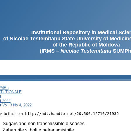
Institutional Repository in Medical Sci
of Nicolae Testemitanu State University of Medici
of the Republic of Moldova
(IRMS –
Nicolae Testemitanu
SUMPh
SUMPh
ITUȚIONALE
t
t 2022
 Vol. 3 No 4, 2022
ink to this item:
http://hdl.handle.net/20.500.12710/21939
:
Sugars and non-transmissible diseases
:
Zaharurile și bolile netransmisibile