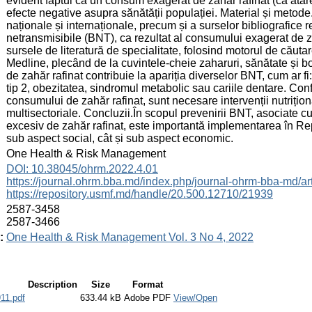
evident faptul că un consum exagerat de zahăr rafinat (ca atare
efecte negative asupra sănătății populației. Material și metode
naționale și internaționale, precum și a surselor bibliografice r
netransmisibile (BNT), ca rezultat al consumului exagerat de za
sursele de literatură de specialitate, folosind motorul de cău
Medline, plecând de la cuvintele-cheie zaharuri, sănătate și b
de zahăr rafinat contribuie la apariția diverselor BNT, cum ar fi
tip 2, obezitatea, sindromul metabolic sau cariile dentare. Co
consumului de zahăr rafinat, sunt necesare intervenții nutrițio
multisectoriale. Concluzii.În scopul prevenirii BNT, asociate cu
excesiv de zahăr rafinat, este importantă implementarea în Repu
sub aspect social, cât și sub aspect economic.
:
One Health & Risk Management
:
DOI: 10.38045/ohrm.2022.4.01
https://journal.ohrm.bba.md/index.php/journal-ohrm-bba-md/ar
https://repository.usmf.md/handle/20.500.12710/21939
:
2587-3458
2587-3466
:
One Health & Risk Management Vol. 3 No 4, 2022
Description
Size
Format
11.pdf
633.44 kB
Adobe PDF
View/Open