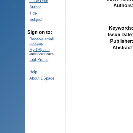
Issue Date
Authors
Author
Title
Subject
Keywords
Sign on to:
Issue Date
Receive email
Publisher
updates
Abstract
My DSpace
authorized users
Edit Profile
Help
About DSpace