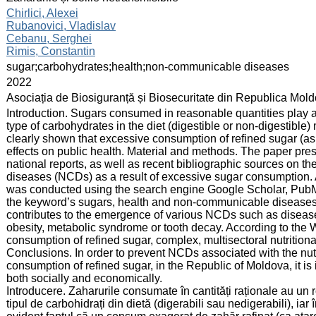
:
Chirlici, Alexei
Rubanovici, Vladislav
Cebanu, Serghei
Rimis, Constantin
:
sugar;carbohydrates;health;non-communicable diseases
:
2022
:
Asociația de Biosiguranță și Biosecuritate din Republica Mol
:
Introduction. Sugars consumed in reasonable quantities play a
type of carbohydrates in the diet (digestible or non-digestible
clearly shown that excessive consumption of refined sugar (as
effects on public health. Material and methods. The paper prese
national reports, as well as recent bibliographic sources on 
diseases (NCDs) as a result of excessive sugar consumption. A
was conducted using the search engine Google Scholar, PubMe
the keyword’s sugars, health and non-communicable diseases.
contributes to the emergence of various NCDs such as diseases
obesity, metabolic syndrome or tooth decay. According to the
consumption of refined sugar, complex, multisectoral nutritiona
Conclusions. In order to prevent NCDs associated with the nutri
consumption of refined sugar, in the Republic of Moldova, it is
both socially and economically.
Introducere. Zaharurile consumate în cantități raționale au u
tipul de carbohidrați din dietă (digerabili sau nedigerabili), ia