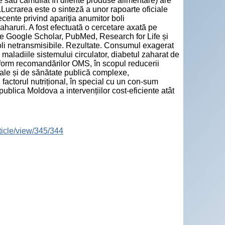
 sau camuflat în diferite produse alimentare) are
.Lucrarea este o sinteză a unor rapoarte oficiale
ecente privind apariția anumitor boli
haruri. A fost efectuată o cercetare axată pe
tare Google Scholar, PubMed, Research for Life și
oli netransmisibile. Rezultate. Consumul exagerat
: maladiile sistemului circulator, diabetul zaharat de
nform recomandărilor OMS, în scopul reducerii
nale și de sănătate publică complexe,
 factorul nutrițional, în special cu un con-sum
blica Moldova a intervențiilor cost-eficiente atât
ticle/view/345/344