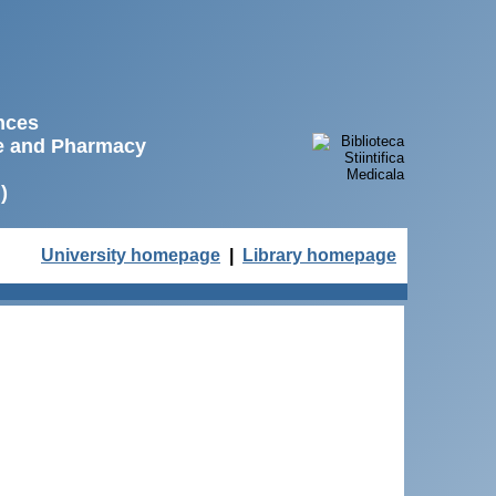
ences
ne and Pharmacy
)
University homepage
|
Library homepage