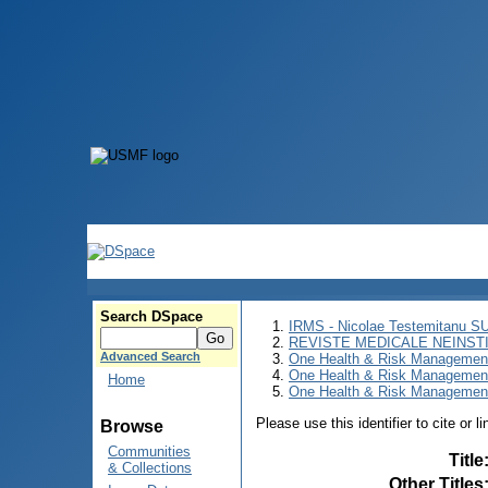
Search DSpace
IRMS - Nicolae Testemitanu 
REVISTE MEDICALE NEINST
Advanced Search
One Health & Risk Managemen
One Health & Risk Managemen
Home
One Health & Risk Management
Please use this identifier to cite or l
Browse
Communities
Title
& Collections
Other Titles