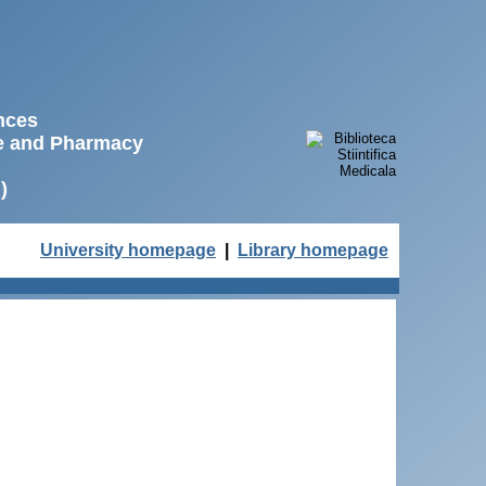
ences
ne and Pharmacy
)
University homepage
|
Library homepage