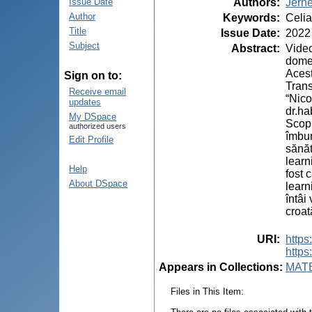
Authors
:
Jerne
Issue Date
Author
Keywords
:
Celia
Title
Issue Date
:
2022
Subject
Abstract
:
Video
domen
Acest
Sign on to:
Trans
Receive email
“Nico
updates
dr.ha
My DSpace
Scopu
authorized users
îmbun
Edit Profile
sănăt
learn
Help
fost 
About DSpace
learn
întâi
croat
URI
:
https
https
Appears in Collections:
MAT
Files in This Item: