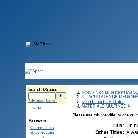
Search DSpace
IRMS - Nicolae Testemitanu 
3. FACULTATEA DE MEDICINĂ 
Advanced Search
Departamentul Pediatrie
MATERIALE MULTIMEDIA
Home
Please use this identifier to cite or l
Browse
Title
:
Un bu
Communities
Other Titles
:
A war
& Collections