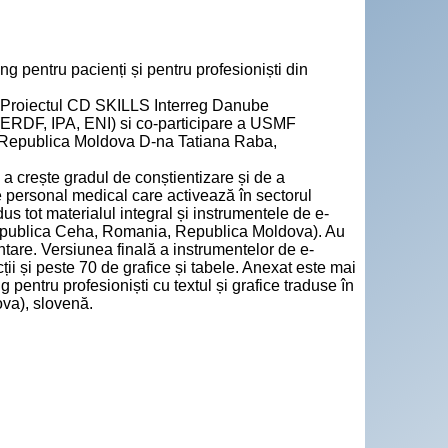
ng pentru pacienți și pentru profesioniști din
re Proiectul CD SKILLS Interreg Danube
(ERDF, IPA, ENI) si co-participare a USMF
 Republica Moldova D-na Tatiana Raba,
 a crește gradul de conștientizare și de a
 de personal medical care activează în sectorul
s tot materialul integral și instrumentele de e-
 (Republica Ceha, Romania, Republica Moldova). Au
ntare. Versiunea finală a instrumentelor de e-
ții și peste 70 de grafice și tabele. Anexat este mai
 pentru profesioniști cu textul și grafice traduse în
va), slovenă.