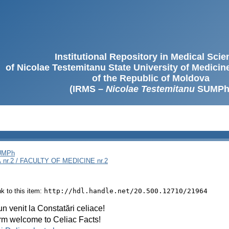
Institutional Repository in Medical Sci
of Nicolae Testemitanu State University of Medici
of the Republic of Moldova
(IRMS –
Nicolae Testemitanu
SUMPh
SUMPh
nr.2 / FACULTY OF MEDICINE nr.2
ink to this item:
http://hdl.handle.net/20.500.12710/21964
n venit la Constatări celiace!
m welcome to Celiac Facts!