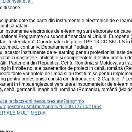
j Dolinsek et al.
c disease
clipurile date fac parte din instrumentele electronice de e-learni
iul sănătății.
e instrumente electronice de e-learning sunt elaborate de cat
national Programme cu suportul financiar al Uniunii Europene 
lae Testemitanu”. Coordonator de proiect PP 13-CD SKILLS în
b.șt.med., conf.univ. Departamentul Pediatrie.
l acestor instrumente de e-learning pentru profesioniști este de
ătăți cunoștințele, abilitățile și competențele diferitor profiluri
ății. Partenerii din Republica Cehă, România și Moldova au tradu
ing în limbile noi ale partenerilor de proiect in cehă, română
create toate variantele de limbă si au fost trimise pentru impleme
ing pentru profesioniști constă din: Introducere, 2 Capitole, 7 Lec
 variant in limba engleza si versiunea instrumentelor de e-learning
ă, cehă, germană, maghiară, română (Romania), română (Moldo
://celiacfacts-onlinecourses.eu/?lang=mo
://repository.usmf.md/handle/20.500.12710/21964
ERIALE MULTIMEDIA