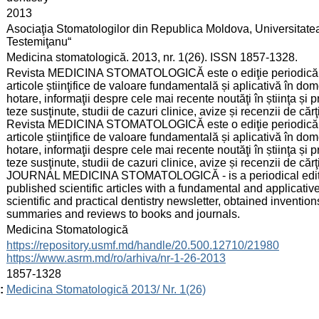
:
2013
:
Asociaţia Stomatologilor din Republica Moldova, Universitate
Testemiţanu“
:
Medicina stomatologică. 2013, nr. 1(26). ISSN 1857-1328.
:
Revista MEDICINA STOMATOLOGICĂ este o ediţie periodică cu pro
articole știinţifice de valoare fundamentală și aplicativă în dom
hotare, informaţii despre cele mai recente noutăţi în știinţa și p
teze susţinute, studii de cazuri clinice, avize și recenzii de cărţi
Revista MEDICINA STOMATOLOGICĂ este o ediţie periodică cu pro
articole știinţifice de valoare fundamentală și aplicativă în dom
hotare, informaţii despre cele mai recente noutăţi în știinţa și p
teze susţinute, studii de cazuri clinice, avize și recenzii de cărţi
JOURNAL MEDICINA STOMATOLOGICĂ - is a periodical edition wi
published scientific articles with a fundamental and applicative
scientific and practical dentistry newsletter, obtained invention
summaries and reviews to books and journals.
:
Medicina Stomatologică
:
https://repository.usmf.md/handle/20.500.12710/21980
https://www.asrm.md/ro/arhiva/nr-1-26-2013
:
1857-1328
:
Medicina Stomatologică 2013/ Nr. 1(26)