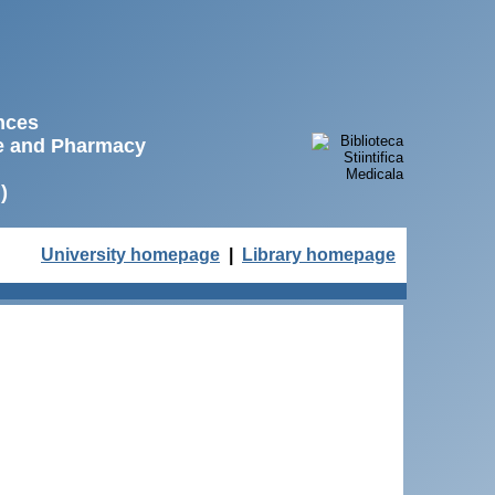
ences
ne and Pharmacy
)
University homepage
|
Library homepage