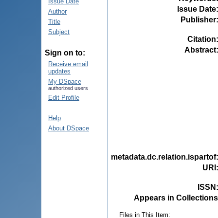
Issue Date
Issue Date
Author
Publisher
Title
Subject
Citation
Abstract
Sign on to:
Receive email
updates
My DSpace
authorized users
Edit Profile
Help
About DSpace
metadata.dc.relation.ispartof
URI
ISSN
Appears in Collections
Files in This Item: