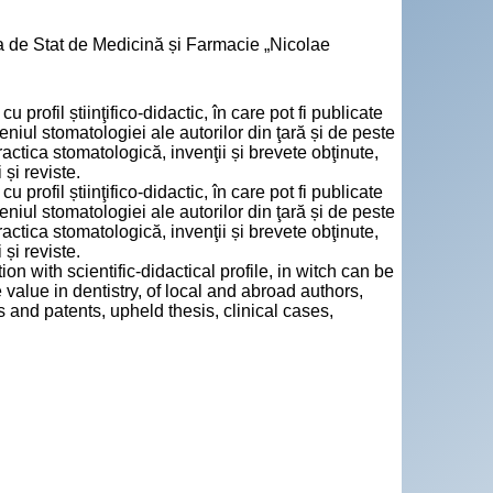
a de Stat de Medicină și Farmacie „Nicolae
fil știinţifico-didactic, în care pot fi publicate
eniul stomatologiei ale autorilor din ţară și de peste
ractica stomatologică, invenţii și brevete obţinute,
 și reviste.
fil știinţifico-didactic, în care pot fi publicate
eniul stomatologiei ale autorilor din ţară și de peste
ractica stomatologică, invenţii și brevete obţinute,
 și reviste.
th scientific-didactical profile, in witch can be
 value in dentistry, of local and abroad authors,
s and patents, upheld thesis, clinical cases,