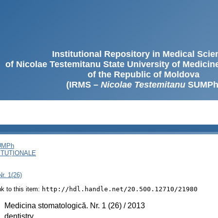
Institutional Repository in Medical Sci
of Nicolae Testemitanu State University of Medici
of the Republic of Moldova
(IRMS –
Nicolae Testemitanu
SUMPh
SUMPh
ITUȚIONALE
r. 1(26)
ink to this item:
http://hdl.handle.net/20.500.12710/21980
:
Medicina stomatologică. Nr. 1 (26) / 2013
:
dentistry