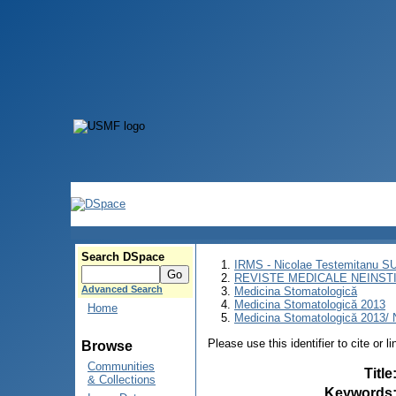
Search DSpace
IRMS - Nicolae Testemitanu 
REVISTE MEDICALE NEINST
Advanced Search
Medicina Stomatologică
Medicina Stomatologică 2013
Home
Medicina Stomatologică 2013/ N
Please use this identifier to cite or l
Browse
Communities
Title
& Collections
Keywords