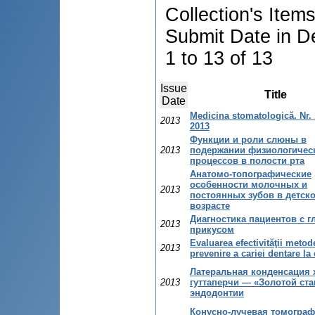
Collection's Item
Submit Date in D
1 to 13 of 13
Issue
Title
Date
Medicina stomatologică. Nr. 1
2013
2013
Функции и роли слюны в
2013
подержании физиологичес
процессов в полости рта
Aнатомо-топографические
особенности молочных и
2013
постоянных зубов в детск
возрасте
Диагностика пациентов с 
2013
прикусом
Evaluarea efectivităţii metod
2013
prevenire a cariei dentare la 
Латеральная конденсация
2013
гуттаперчи — «Золотой ста
эндодонтии
Конусно-лучевая томограф