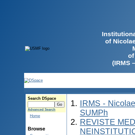
Institutio
of Nicola
of
(IRMS 
Search DSpace
IRMS - Nicolae
Advanced Search
SUMPh
Home
REVISTE MED
Browse
NEINSTITUȚI