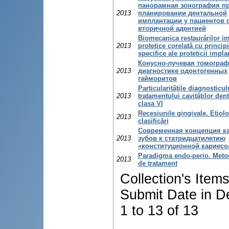
панорамная зонография п
2013
планировании дентальной
имплантации у пациентов 
вторичной адентией
Biomecanica restaurărilor i
2013
protetice corelată cu principi
specifice ale proteticii impl
Конусно-лучевая томограф
2013
диагностике одонтогенных
гайморитов
Particularităţile diagnosticul
2013
tratamentului cavităţilor den
clasa VI
Recesiunile gingivale. Etiolo
2013
clasificări
Современная концепция к
2013
зубов к статридцатилетию
«конституционной кариесо
Paradigma endo-perio. Meto
2013
de tratament
Collection's Item
Submit Date in D
1 to 13 of 13