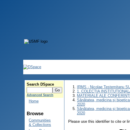
Search DSpace
IRMS - Nicolae Testemitanu 
1. COLECȚIA INSTITUȚIONAL
Advanced Search
MATERIALE ALE CONFERINȚE
Sănătatea, medicina şi bioetica î
Home
2020
Sănătatea, medicina şi bioetica î
2020
Browse
Communities
Please use this identifier to cite or l
& Collections