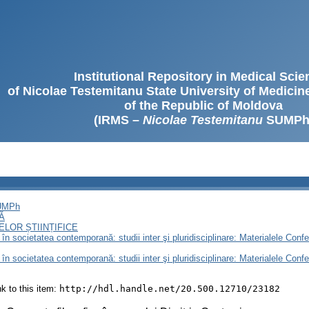
Institutional Repository in Medical Sci
of Nicolae Testemitanu State University of Medici
of the Republic of Moldova
(IRMS –
Nicolae Testemitanu
SUMPh
SUMPh
Ă
LOR ȘTIINȚIFICE
n societatea contemporană: studii inter şi pluridisciplinare: Materialele Conferin
n societatea contemporană: studii inter şi pluridisciplinare: Materialele Conferin
ink to this item:
http://hdl.handle.net/20.500.12710/23182