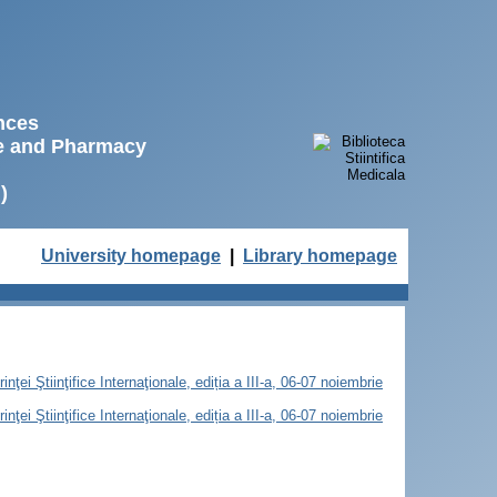
ences
ne and Pharmacy
)
University homepage
|
Library homepage
ţei Ştiinţifice Internaţionale, ediția a III-a, 06-07 noiembrie
ţei Ştiinţifice Internaţionale, ediția a III-a, 06-07 noiembrie