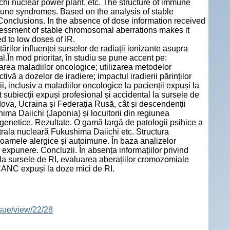
hi nuclear power plant, etc. The structure of immune
une syndromes. Based on the analysis of stable
onclusions. In the absence of dose information received
ssessment of stable chromosomal aberrations makes it
d to low doses of IR.
ărilor influenței surselor de radiații ionizante asupra
l.În mod prioritar, în studiu se pune accent pe:
oltarea maladiilor oncologice; utilizarea metodelor
vă a dozelor de iradiere; impactul iradierii părinților
i, inclusiv a maladiilor oncologice la pacienții expuși la
 subiecții expuși profesional și accidental la sursele de
va, Ucraina și Federația Rusă, cât și descendenții
ima Daiichi (Japonia) și locuitorii din regiunea
togenetice. Rezultate. O gamă largă de patologii psihice a
trala nucleară Fukushima Daiichi etc. Structura
roamele alergice și autoimune. În baza analizelor
expunere. Concluzii. În absența informațiilor privind
la sursele de RI, evaluarea aberațiilor cromozomiale
DCANC expuși la doze mici de RI.
ssue/view/22/28