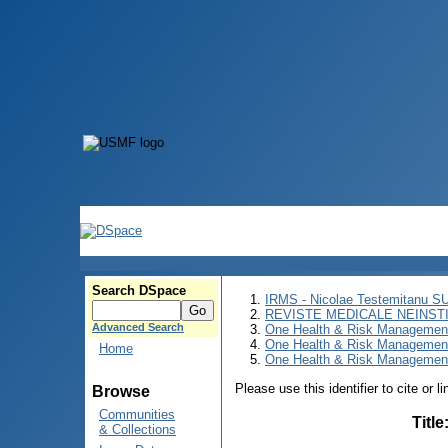
Search DSpace
IRMS - Nicolae Testemitanu 
REVISTE MEDICALE NEINST
Advanced Search
One Health & Risk Managemen
One Health & Risk Managemen
Home
One Health & Risk Management
Please use this identifier to cite or l
Browse
Communities
Title
& Collections