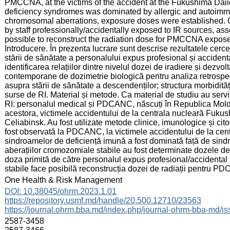
PMCCNA, at the victims of the accident at the Fukushima Daiic
deficiency syndromes was dominated by allergic and autoimm
chromosomal aberrations, exposure doses were established. C
by staff professionally/accidentally exposed to IR sources, a
possible to reconstruct the radiation dose for PMCCNA expose
Introducere. În prezenta lucrare sunt descrise rezultatele cercet
stării de sănătate a personalului expus profesional și accidenta
identificarea relațiilor dintre nivelul dozei de iradiere și dezv
contemporane de dozimetrie biologică pentru analiza retrospecti
asupra stării de sănătate a descendenților; structura morbidități
surse de RI. Material și metode. Ca material de studiu au servit
RI: personalul medical și PDCANC, născuți în Republica Moldo
acestora, victimele accidentului de la centrala nucleară Fukush
Celiabinsk. Au fost utilizate metode clinice, imunologice și ci
fost observată la PDCANC, la victimele accidentului de la cen
sindroamelor de deficiență imună a fost dominată față de sind
aberațiilor cromozomiale stabile au fost determinate dozele de 
doza primită de către personalul expus profesional/accidental 
stabile face posibilă reconstrucția dozei de radiații pentru P
:
One Health & Risk Management
:
DOI: 10.38045/ohrm.2023.1.01
https://repository.usmf.md/handle/20.500.12710/23563
https://journal.ohrm.bba.md/index.php/journal-ohrm-bba-md/i
:
2587-3458