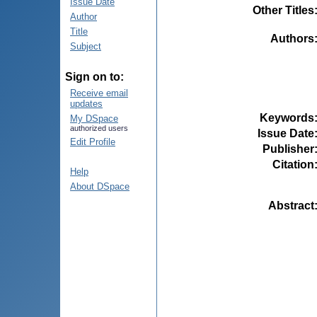
Issue Date
Other Titles
Author
Title
Authors
Subject
Sign on to:
Receive email
updates
Keywords
My DSpace
authorized users
Issue Date
Edit Profile
Publisher
Citation
Help
About DSpace
Abstract