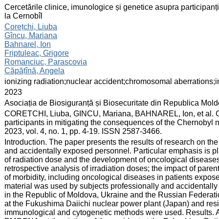
:
Cercetările clinice, imunologice și genetice asupra participanț
la Cernobîl
:
Corețchi, Liuba
Gîncu, Mariana
Bahnarel, Ion
Friptuleac, Grigore
Romanciuc, Parascovia
Căpățînă, Angela
:
ionizing radiation;nuclear accident;chromosomal aberrations;
:
2023
:
Asociația de Biosiguranță și Biosecuritate din Republica Mol
:
CORETCHI, Liuba, GINCU, Mariana, BAHNAREL, Ion, et al. Cli
participants in mitigating the consequences of the Chernobyl
2023, vol. 4, no. 1, pp. 4-19. ISSN 2587-3466.
:
Introduction. The paper presents the results of research on the
and accidentally exposed personnel. Particular emphasis is pla
of radiation dose and the development of oncological diseases
retrospective analysis of irradiation doses; the impact of parenta
of morbidity, including oncological diseases in patients expo
material was used by subjects professionally and accidental
in the Republic of Moldova, Ukraine and the Russian Federation
at the Fukushima Daiichi nuclear power plant (Japan) and resid
immunological and cytogenetic methods were used. Results. A