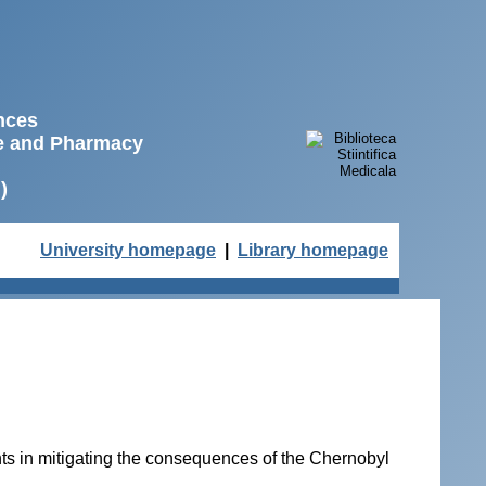
ences
ne and Pharmacy
)
University homepage
|
Library homepage
nts in mitigating the consequences of the Chernobyl