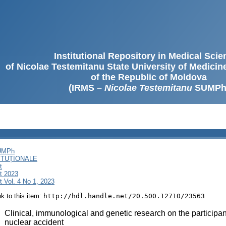
Institutional Repository in Medical Sci
of Nicolae Testemitanu State University of Medici
of the Republic of Moldova
(IRMS –
Nicolae Testemitanu
SUMPh
SUMPh
ITUȚIONALE
t
t 2023
 Vol. 4 No 1, 2023
ink to this item:
http://hdl.handle.net/20.500.12710/23563
:
Clinical, immunological and genetic research on the participa
nuclear accident