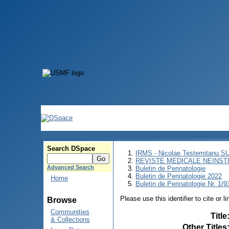
Search DSpace
IRMS - Nicolae Testemitanu 
REVISTE MEDICALE NEINST
Advanced Search
Buletin de Perinatologie
Buletin de Perinatologie 2022
Home
Buletin de Perinatologie Nr. 1(9
Please use this identifier to cite or l
Browse
Communities
Title
& Collections
Other Titles