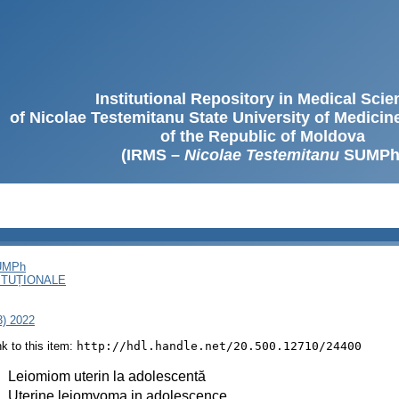
Institutional Repository in Medical Sci
of Nicolae Testemitanu State University of Medici
of the Republic of Moldova
(IRMS –
Nicolae Testemitanu
SUMPh
SUMPh
ITUȚIONALE
3) 2022
ink to this item:
http://hdl.handle.net/20.500.12710/24400
:
Leiomiom uterin la adolescentă
:
Uterine leiomyoma in adolescence