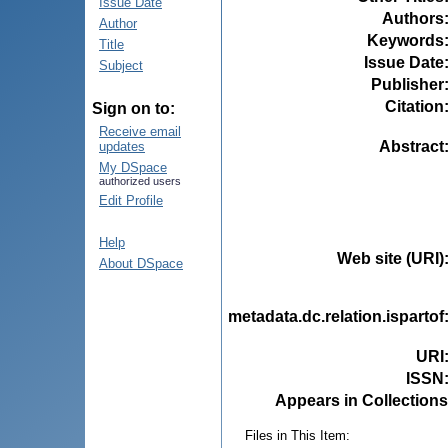
Issue Date
Authors
Author
Keywords
Title
Issue Date
Subject
Publisher
Citation
Sign on to:
Receive email
Abstract
updates
My DSpace
authorized users
Edit Profile
Help
Web site (URI)
About DSpace
metadata.dc.relation.ispartof
URI
ISSN
Appears in Collections
Files in This Item: