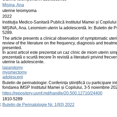
:
Mişina, Ana
:
uterine leiomyoma
:
2022
:
Instituţia Medico-Sanitară Publică Institutul Mamei și Copilului
:
MIŞINA, Ana. Leiomiom uterin la adolescentă. In: Buletin de Pe
5289.
:
The article presents a clinical observation of symptomatic ute
review of the literature on the frequency, diagnosis and treatm
presented.
În acest articol este prezentat un caz clinic de miom uterin si
prezentată o scurtă trecere în revistă a literaturii privind frec
uterine la adolescente.
:
laparotomy
myomectomy
adolescent
:
Buletin de perinatologie: Conferința științifică cu participare in
fondarea IMSP Institutul Mamei și Copilului, 3-5 noiembrie 2
:
https://repository.usmf.md/handle/20.500.12710/24400
:
1810-5289
:
Buletin de Perinatologie Nr. 1(93) 2022