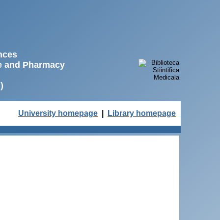
ences
ne and Pharmacy
)
University homepage
|
Library homepage