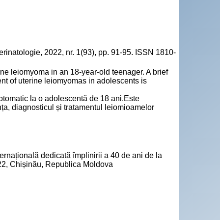
rinatologie, 2022, nr. 1(93), pp. 91-95. ISSN 1810-
rine leiomyoma in an 18-year-old teenager. A brief
ent of uterine leiomyomas in adolescents is
mptomatic la o adolescentă de 18 ani.Este
vența, diagnosticul și tratamentul leiomioamelor
ternațională dedicată împlinirii a 40 de ani de la
022, Chișinău, Republica Moldova