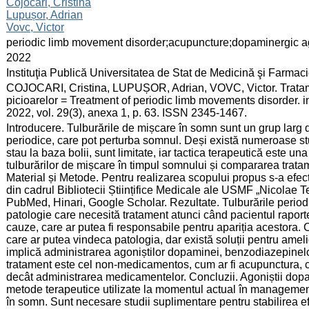
:
Cojocari, Cristina
Lupușor, Adrian
Vovc, Victor
:
periodic limb movement disorder;acupuncture;dopaminergic a
:
2022
:
Instituţia Publică Universitatea de Stat de Medicină şi Farma
:
COJOCARI, Cristina, LUPUȘOR, Adrian, VOVC, Victor. Tratamen
picioarelor = Treatment of periodic limb movements disorder. in
2022, vol. 29(3), anexa 1, p. 63. ISSN 2345-1467.
:
Introducere. Tulburările de mișcare în somn sunt un grup larg d
periodice, care pot perturba somnul. Deși există numeroase stu
stau la baza bolii, sunt limitate, iar tactica terapeutică este u
tulburărilor de mișcare în timpul somnului și compararea tra
Material și Metode. Pentru realizarea scopului propus s-a efectua
din cadrul Bibliotecii Științifice Medicale ale USMF „Nicolae Te
PubMed, Hinari, Google Scholar. Rezultate. Tulburările period
patologie care necesită tratament atunci când pacientul raporte
cauze, care ar putea fi responsabile pentru apariția acestora. C
care ar putea vindeca patologia, dar există soluții pentru am
implică administrarea agoniștilor dopaminei, benzodiazepinelo
tratament este cel non-medicamentos, cum ar fi acupunctura, ca
decât administrarea medicamentelor. Concluzii. Agoniștii dopa
metode terapeutice utilizate la momentul actual în managementu
în somn. Sunt necesare studii suplimentare pentru stabilirea ef