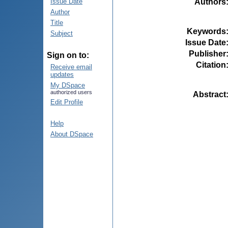
Authors
Issue Date
Author
Title
Keywords
Subject
Issue Date
Publisher
Sign on to:
Citation
Receive email
updates
My DSpace
authorized users
Abstract
Edit Profile
Help
About DSpace