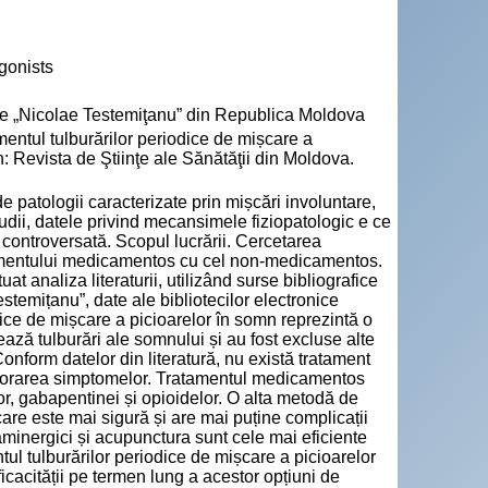
gonists
cie „Nicolae Testemiţanu” din Republica Moldova
tul tulburărilor periodice de mișcare a
: Revista de Ştiinţe ale Sănătăţii din Moldova.
e patologii caracterizate prin mișcări involuntare,
dii, datele privind mecansimele fiziopatologic e ce
na controversată. Scopul lucrării. Cercetarea
tamentului medicamentos cu cel non-medicamentos.
t analiza literaturii, utilizând surse bibliografice
stemițanu”, date ale bibliotecilor electronice
ice de mișcare a picioarelor în somn reprezintă o
ază tulburări ale somnului și au fost excluse alte
onform datelor din literatură, nu există tratament
eliorarea simptomelor. Tratamentul medicamentos
r, gabapentinei și opioidelor. O alta metodă de
re este mai sigură și are mai puține complicații
minergici și acupunctura sunt cele mai eficiente
l tulburărilor periodice de mișcare a picioarelor
icacității pe termen lung a acestor opțiuni de