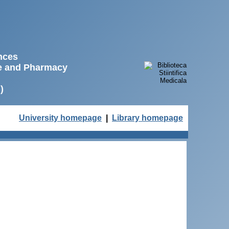
ences
ne and Pharmacy
)
University homepage
|
Library homepage