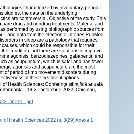
thologies characterized by involuntary, periodic
 studies, the data on the underlying
ics are controversial. Objective of the study. This
ompare drug and nondrug treatments. Material and
was performed by using bibliographic sources from
u”, and data from the electronic libraries PubMed,
sorders in sleep are a pathology that requires
 causes, which could be responsible for their
 the condition, but there are solutions to improve
amine agonists, benzodiazepines, gabapentin and
uch as acupuncture, which is safer and has fewer
nergic agonists and acupuncture are the most
nt of periodic limb movement disorders during
fectiveness of these treatment options.
 of Health Sciences: Conferinţa ştiinţifică anuală
 performanță", 19-21 octombrie 2022, Chișinău,
2022_anexa_.pdf
al of Health Sciences 2022 nr. 3(29) Anexa 1