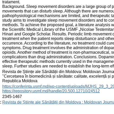
tratament.
Background. Sleep movement disorders are a large group of pa
movements that can disturb sleep. Although there are numerous
pathophysiological mechanisms are limited, and therapeutic tact
study aims to investigate sleep movement disorders and to c
methods. To achieve the proposed goal, a literature analysis 
the Scientific Medical Library of the USMF „Nicolae Testemitan
Hinari and Google Scholar. Results. Periodic limb movement di
treatment when the patient reports sleep disturbance and other
occurrence. According to the literature, no treatment could cure
symptoms. Drug treatment involves the administration of dop
opioids. Another method of treatment is non-pharmaceutical, s
complications than drug administration. Conclusions. Dopami
effective therapeutic methods currently used in the manageme
sleep. Further studies are needed to establish the long-term ef
:
Revista de Științe ale Sănătății din Moldova: Moldovan Journal
"Cercetarea în biomedicină și sănătate: calitate, excelență și
Republica Moldova
:
https://conferinta.usmf.md/wp-content/uploads/MJHS_29_3_
https://repository.usmf.md/handle/20.500.12710/24512
:
2345-1467
:
Revista de Științe ale Sănătății din Moldova : Moldovan Journ