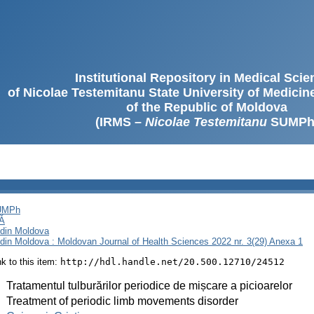
Institutional Repository in Medical Sci
of Nicolae Testemitanu State University of Medici
of the Republic of Moldova
(IRMS –
Nicolae Testemitanu
SUMPh
SUMPh
Ă
i din Moldova
i din Moldova : Moldovan Journal of Health Sciences 2022 nr. 3(29) Anexa 1
ink to this item:
http://hdl.handle.net/20.500.12710/24512
:
Tratamentul tulburărilor periodice de mișcare a picioarelor
:
Treatment of periodic limb movements disorder