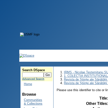
Search DSpace
IRMS - Nicolae Testemitanu 
1. COLECȚIA INSTITUȚIONAL
Advanced Search
Revista de Științe ale Sănătăți
Revista de Științe ale Sănătăți
Home
Please use this identifier to cite or l
Browse
Title
Communities
Other Titles
& Collections