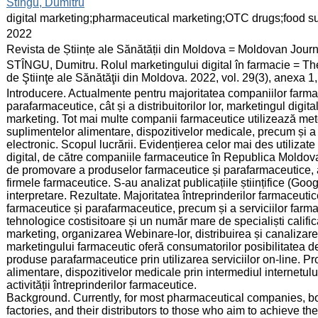
:
Stîngu, Dumitru
:
digital marketing;pharmaceutical marketing;OTC drugs;food 
:
2022
:
Revista de Științe ale Sănătății din Moldova = Moldovan Jour
:
STÎNGU, Dumitru. Rolul marketingului digital în farmacie = The 
de Ştiinţe ale Sănătăţii din Moldova. 2022, vol. 29(3), anexa 
:
Introducere. Actualmente pentru majoritatea companiilor farmac
parafarmaceutice, cât și a distribuitorilor lor, marketingul digita
marketing. Tot mai multe companii farmaceutice utilizează 
suplimentelor alimentare, dispozitivelor medicale, precum și a s
electronic. Scopul lucrării. Evidențierea celor mai des utiliza
digital, de către companiile farmaceutice în Republica Moldova
de promovare a produselor farmaceutice și parafarmaceutice, a 
firmele farmaceutice. S-au analizat publicațiile științifice (G
interpretare. Rezultate. Majoritatea întreprinderilor farmaceut
farmaceutice și parafarmaceutice, precum și a serviciilor far
tehnologice costisitoare și un număr mare de specialiști califi
marketing, organizarea Webinare-lor, distribuirea și canalizarea
marketingului farmaceutic oferă consumatorilor posibilitatea de
produse parafarmaceutice prin utilizarea serviciilor on-line
alimentare, dispozitivelor medicale prin intermediul internetulu
activității întreprinderilor farmaceutice.
Background. Currently, for most pharmaceutical companies, 
factories, and their distributors to those who aim to achieve the