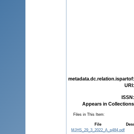
metadata.dc.relation.ispartof
URI
ISSN
Appears in Collections
Files in This Item:
File
Desc
MJHS_29_3_2022_A_p484.pdf