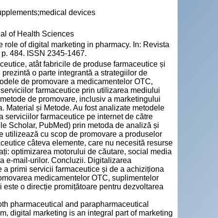
supplements;medical devices
nal of Health Sciences
role of digital marketing in pharmacy. In: Revista
1, p. 484. ISSN 2345-1467.
eutice, atât fabricile de produse farmaceutice și
l prezintă o parte integrantă a strategiilor de
metodele de promovare a medicamentelor OTC,
erviciilor farmaceutice prin utilizarea mediului
te metode de promovare, inclusiv a marketingului
. Material și Metode. Au fost analizate metodele
serviciilor farmaceutice pe internet de către
oogle Scholar, PubMed) prin metoda de analiză și
ice utilizează cu scop de promovare a produselor
maceutice câteva elemente, care nu necesită resurse
cați: optimizarea motorului de căutare, social media
 e-mail-urilor. Concluzii. Digitalizarea
 a primi servicii farmaceutice și de a achiziționa
. Promovarea medicamentelor OTC, suplimentelor
i este o direcție promițătoare pentru dezvoltarea
both pharmaceutical and parapharmaceutical
m, digital marketing is an integral part of marketing