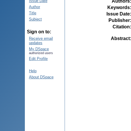
Authors
Issue Date
Author
Keywords
Title
Issue Date
Subject
Publisher
Citation
Sign on to:
Abstract
Receive email
updates
My DSpace
authorized users
Edit Profile
Help
About DSpace