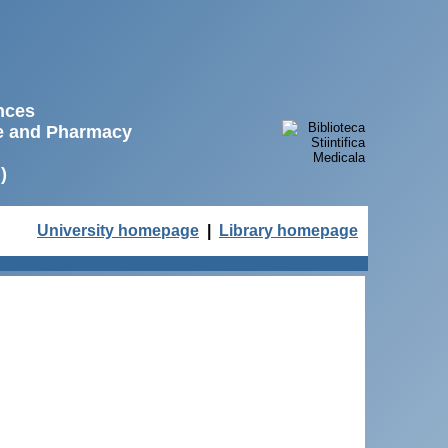
ences
ne and Pharmacy
)
University homepage
|
Library homepage