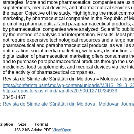
strategies. More and more pharmaceutical companies are usi
supplements, medical devices, and pharmaceutical services us
the paper. Objective of the study. Highlighting the most commo
marketing, by pharmaceutical companies in the Republic of M
promoting pharmaceutical and parapharmaceutical products, as
by pharmaceutical companies were analyzed. Scientific publ
by the method of analysis and interpretation. Results. Most 
not require expensive technological resources and a large numb
pharmaceutical and parapharmaceutical products, as well as a
optimization, social media marketing, webinars, distribution,
digitalization of pharmaceutical marketing offers consumers th
and to purchase parapharmaceutical products through the use
medicines, food supplements, and medical devices via the Inte
of the activity of pharmaceutical companies.
:
Revista de Științe ale Sănătății din Moldova = Moldovan Jour
:
https://conferinta.usmf.md/wp-content/uploads/MJHS_29_3_
https://repository.usmf.md/handle/20.500.12710/24933
:
2345-1467
:
Revista de Științe ale Sănătății din Moldova : Moldovan Journ
ription
Size
Format
153.2 kB
Adobe PDF
View/Open