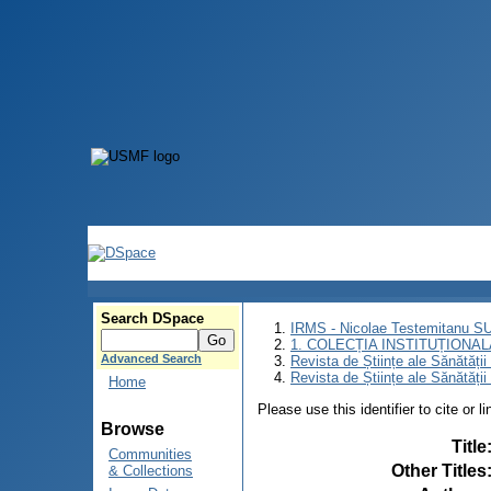
Search DSpace
IRMS - Nicolae Testemitanu 
1. COLECȚIA INSTITUȚIONAL
Advanced Search
Revista de Științe ale Sănătăți
Revista de Științe ale Sănătăți
Home
Please use this identifier to cite or l
Browse
Title
Communities
Other Titles
& Collections