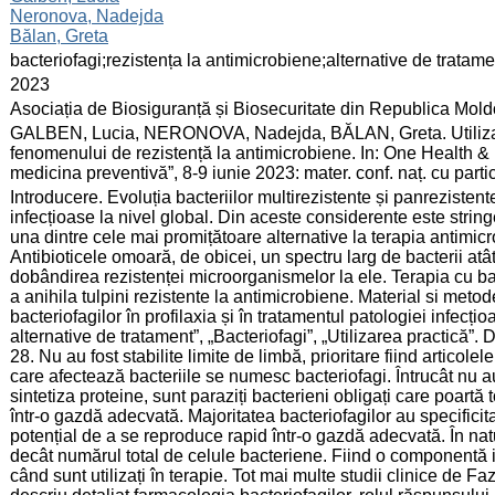
Neronova, Nadejda
Bălan, Greta
:
bacteriofagi;rezistența la antimicrobiene;alternative de tratame
:
2023
:
Asociația de Biosiguranță și Biosecuritate din Republica Mol
:
GALBEN, Lucia, NERONOVA, Nadejda, BĂLAN, Greta. Utilizarea
fenomenului de rezistență la antimicrobiene. In: One Health &
medicina preventivă”, 8-9 iunie 2023: mater. conf. naț. cu parti
:
Introducere. Evoluția bacteriilor multirezistente și panrezisten
infecțioase la nivel global. Din aceste considerente este string
una dintre cele mai promițătoare alternative la terapia antimicrob
Antibioticele omoară, de obicei, un spectru larg de bacterii atâ
dobândirea rezistenței microorganismelor la ele. Terapia cu bac
a anihila tulpini rezistente la antimicrobiene. Material si metod
bacteriofagilor în profilaxia și în tratamentul patologiei infecț
alternative de tratament”, „Bacteriofagi”, „Utilizarea practică”. 
28. Nu au fost stabilite limite de limbă, prioritare fiind artico
care afectează bacteriile se numesc bacteriofagi. Întrucât nu 
sintetiza proteine, sunt paraziți bacterieni obligați care poart
într-o gazdă adecvată. Majoritatea bacteriofagilor au specificita
potențial de a se reproduce rapid într-o gazdă adecvată. În nat
decât numărul total de celule bacteriene. Fiind o componentă i
când sunt utilizați în terapie. Tot mai multe studii clinice de Fa