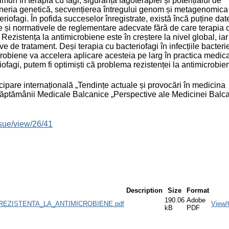
imun în terapia cu fagi, siguranța fagoterapiei și potențialul de
ngineria genetică, secvențierea întregului genom și metagenomica
riofagi. În pofida succeselor înregistrate, există încă puține dat
ele și normativele de reglementare adecvate fără de care terapia 
. Rezistența la antimicrobiene este în creștere la nivel global, iar
ve de tratament. Deși terapia cu bacteriofagi în infecțiile bacter
crobiene va accelera aplicare acesteia pe larg în practica medica
ofagi, putem fi optimiști că problema rezistenței la antimicrobie
pare internațională „Tendințe actuale și provocări în medicina
 Săptămânii Medicale Balcanice „Perspective ale Medicinei Balc
ssue/view/26/41
Description
Size
Format
190.06
Adobe
EZISTENTA_LA_ANTIMICROBIENE.pdf
View/
kB
PDF