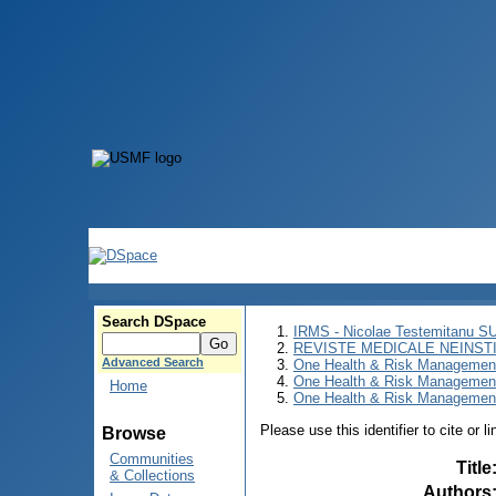
Search DSpace
IRMS - Nicolae Testemitanu 
REVISTE MEDICALE NEINST
Advanced Search
One Health & Risk Managemen
One Health & Risk Managemen
Home
One Health & Risk Management 
Please use this identifier to cite or l
Browse
Communities
Title
& Collections
Authors