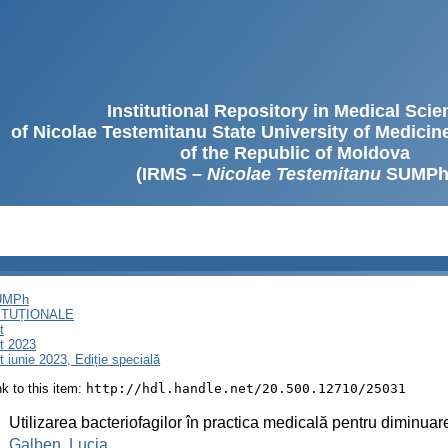
Institutional Repository in Medical Sci
of Nicolae Testemitanu State University of Medici
of the Republic of Moldova
(IRMS –
Nicolae Testemitanu
SUMPh
SUMPh
ITUȚIONALE
t
t 2023
iunie 2023, Ediție specială
ink to this item:
http://hdl.handle.net/20.500.12710/25031
:
Utilizarea bacteriofagilor în practica medicală pentru diminua
:
Galben, Lucia