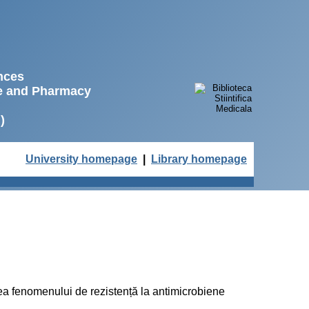
ences
ne and Pharmacy
)
University homepage
|
Library homepage
rea fenomenului de rezistență la antimicrobiene