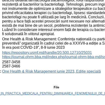
descriu detaliat farmacologia bacteriofagilor, rolul răspunsului 
rezistență al bacteriilor la bacteriofagi. Tehnologii, precum i
noi instrumente de optimizare a strategiilor terapeutice cu bacte
privind eficacitatea terapiei cu bacteriofagi, lipsesc standard
bacteriofagi nu poate fi utilizată pe larg în medicină. Concluzii
pentru a face față acestei provocări sunt necesare noi alternati
există de mai bine de un secol, problema rezistenței la antimi
Luând în considerare interesul enorm față de terapia cu bacteri
fi soluționată în viitorul apropiat.
:
One Health & Risk Management: Conferința națională cu partici
preventivă” organizată în cadrul celei de-a XXXVII-a ediție a
în era post COVID-19”, 8-9 iunie 2023
:
https://repository.usmf.md/handle/20.500.12710/25031
https://journal.ohrm.bba.md/index.php/journal-ohrm-bba-md/i
:
2587-3458
2587-3466
:
One Health & Risk Management iunie 2023, Ediție specială
File
_IN_PRACTICA_MEDICALA_PENTRU_DIMINUAREA_FENOMENULUI_DE_R