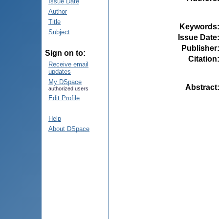
Issue Date
Author
Title
Keywords
Subject
Issue Date
Publisher
Sign on to:
Citation
Receive email
updates
My DSpace
Abstract
authorized users
Edit Profile
Help
About DSpace