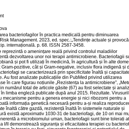
nt
dova
 bacteriofagilor în practica medicală pentru diminuarea
 Risk Management. 2023, ed. spec.:„Tendințe actuale și provocăr
cip. internațională. p. 68. ISSN 2587-3458.
te reprezintă o amenințare reală privind controlul maladiilor
entă dezvoltarea unor noi terapii antimicrobiene. Bacteriofagii s
iană și pot fi utilizați în medicină, în agricultură și în alte dome
t Gram-pozitive, cât și Gram-negative, inclusiv flora indigenă și 
teriofagi se caracterizează prin specificitate înaltă și capacitat
e. Au fost analizate publicațiile din PubMed privind utilizarea
ioase în care figurau noțiunile „Rezistența la antimicrobiene”, „Me
Din numărul total de articole găsite (67) au fost selectate și anali
lele în limba engleză publicate după anul 2015. Rezultate. Virusuri
au mecanisme pentru a genera energie și nici ribozomi pentru a
ă toată informația genetică necesară pentru a-și realiza reproduce
te înaltă către gazdă, rezistență înaltă în sistemele naturale și
ură există aproximativ 1030-31 de bacteriofagi, de 10 ori mai mu
nerentă a microbiomului uman, bacteriofagii sunt bine tolerați a
za I/II demonstrează siguranța și eficacitatea terapiei cu bacterio