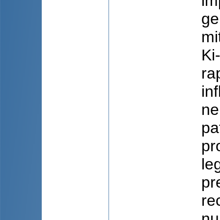
im
ge
mi
Ki
ra
in
ne
pa
pr
le
pr
re
nu