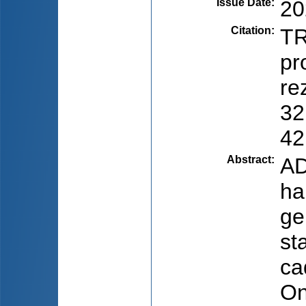
Issue Date
:
20
Citation
:
TR
pr
re
32
42
Abstract
:
AD
ha
ge
st
ca
On