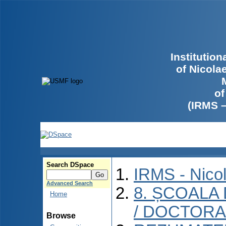
Institutio
of Nicola
of
(IRMS 
Search DSpace
IRMS - Nico
Advanced Search
8. ȘCOALA
Home
/ DOCTORA
Browse