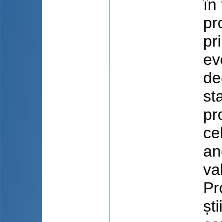
în
pr
pr
ev
de
sta
pr
ce
an
va
Pr
șt