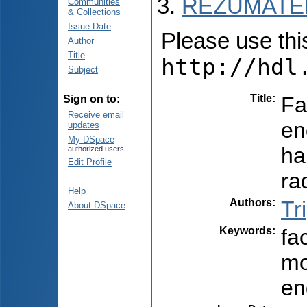
REZUMATEL
Communities
& Collections
Issue Date
Please use this 
Author
Title
http://hdl
Subject
Title
:
Fa
Sign on to:
Receive email
en
updates
My DSpace
ha
authorized users
Edit Profile
ra
Help
Authors
:
Tr
About DSpace
Keywords
:
fa
mo
en