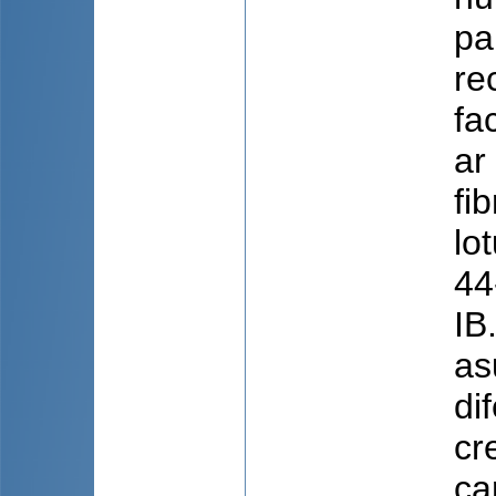
pa
re
fa
ar
fi
lo
44
IB
as
di
cr
ca