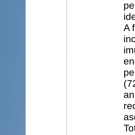
pe
id
A 
in
im
en
pe
(7
an
re
as
To