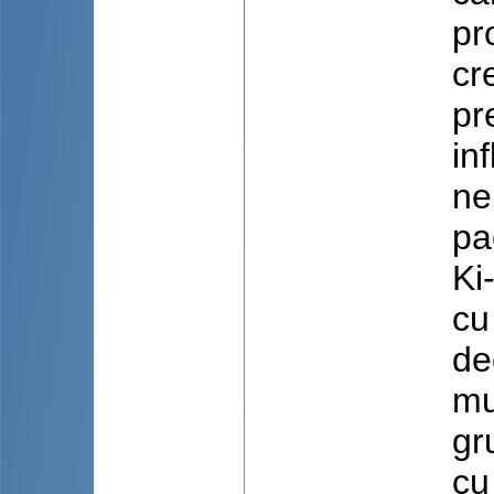
pr
cr
pr
in
ne
pa
Ki
cu
de
mu
gr
cu