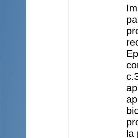
Im
pa
pr
re
Ep
co
c.
ap
ap
bi
pr
la