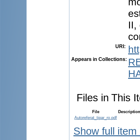
mo
es
II
co
URI
:
ht
Appears in Collections:
R
HA
Files in This I
File
Descriptio
Autoreferat_tipar_ro.pdf
Show full item