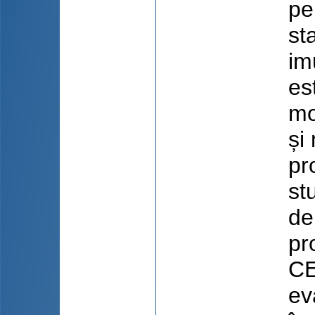
pe
sta
im
es
mo
și
pr
st
de
pr
CE
ev