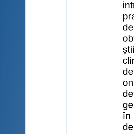
in
pr
de
ob
șt
cl
de
on
de
ge
în
de