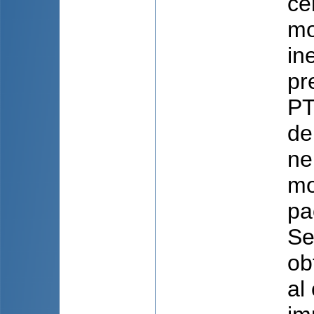
ce
mo
in
pr
PT
de
ne
mo
pa
Se
ob
al