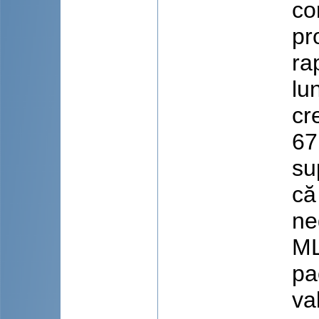
co
pr
ra
lu
cr
67
su
că
ne
ML
pa
va