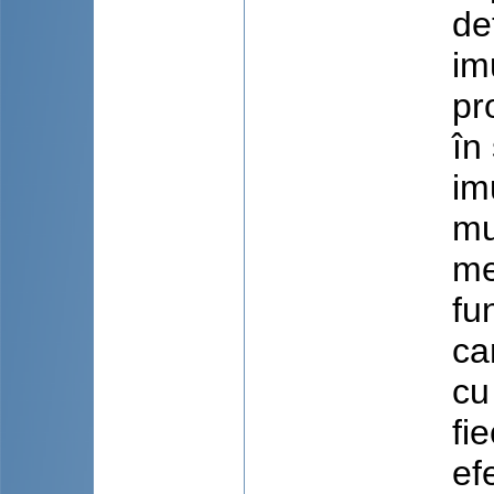
de
im
pr
în 
im
mu
me
fu
ca
cu
fi
ef