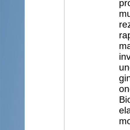
pr
mu
re
ra
ma
in
un
gi
on
Bi
el
mo