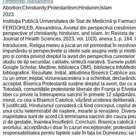
:
Ferdohleb, Alexandrina
:
Abortion;Christianity;Protestantism;Hinduism;Islam
:
2023
:
Instituţia Publică Universitatea de Stat de Medicină şi Farma
:
FERDOHLEB, Alexandrina. Avortul din perspectiva creștinismulu
perspective of christianity, hinduism, and islam. In: Revista d
Journal of Health Sciences. 2023, vol. 10(3), anexa 1, p. 164
:
Introducere. Religia mereu a jucat un rol primordial în rezolvare
impunându-și perspectivele și ideile sale asupra vieții și morți
pro și contra privind dreptul la avort din perspectiva curentelor 
studiu de tip secundar, calitativ, sinteză narativă. Sursele pu
Google Scholar, Medline, biblioteca OMS, biblioteca InfoMedic
bibliografice. Rezultate. Inițial, atitudinea Bisericii Catolice 
cu un omor; treptat, viziuneaacesteia s-a schimbat, declarându
acceptat. Biserica Protestantă susține dreptul la avort, dar cu a
Totodată, comunitățile protestante liberale din Franța și Elveți
liber cu privire la întreruperea sarcinii în primele 12 săptămân
moral, cu cea a Bisericii Catolice, văzând uciderea deliberată a
fi justificată. Hinduismul consideră că fiind conceput, copilul 
unui ciclu neterminabil de naștere, moarte și renaștere. Diverse
majoritatea sunt de acord că terminarea sarcinii din cauza pr
zi de gestație, înaintea însuflețirii. Concluzii. Biserica catol
avortului, acceptându-l doar în cazuri excepționale; protestan
responsabilitatea pentru faptele sale în fața lui Dumnezeu; iar 