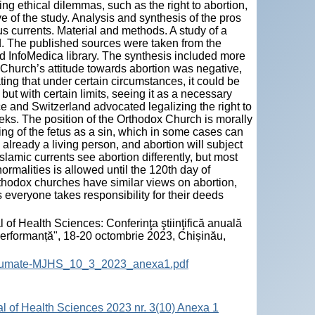
ing ethical dilemmas, such as the right to abortion,
e of the study. Analysis and synthesis of the pros
ous currents. Material and methods. A study of a
d. The published sources were taken from the
InfoMedica library. The synthesis included more
ic Church’s attitude towards abortion was negative,
ting that under certain circumstances, it could be
but with certain limits, seeing it as a necessary
ce and Switzerland advocated legalizing the right to
eeks. The position of the Orthodox Church is morally
lling of the fetus as a sin, which in some cases can
 already a living person, and abortion will subject
Islamic currents see abortion differently, but most
rmalities is allowed until the 120th day of
thodox churches have similar views on abortion,
 everyone takes responsibility for their deeds
 of Health Sciences: Conferinţa ştiinţifică anuală
 performanță", 18-20 octombrie 2023, Chișinău,
-Rezumate-MJHS_10_3_2023_anexa1.pdf
al of Health Sciences 2023 nr. 3(10) Anexa 1