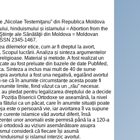
cie „Nicolae Testemiţanu” din Republica Moldova
i, hinduismului și islamului = Abortion from the
e Ştiinţe ale Sănătăţii din Moldova = Moldovan
. ISSN 2345-1467.
a dilemelor etice, cum ar fi dreptul la avort,
i. Scopul lucrării. Analiza și sinteza argumentelor
religioase. Material și metode. A fost realizat un
blicate au fost preluate din bazele de date PubMed,
a. Sinteza a inclus mai mult de 40 de surse
asupra avortului a fost una negativă, egalând avortul
-se că în anumite circumstanțe acesta poate fi
numite limite, fiind văzut ca un ,,rău” necesar.
a au pledat pentru legalizarea dreptului de a decide
i. Poziția Bisericii Ortodoxe se aseamănă, la nivel
 fătului ca un păcat, care în anumite situații poate
deja este o persoană vie, iar avortarea îl va supune
 curente islamice văd avortul diferit, însă
ezenței unor anomalii este permisă până la a 120-a
ică și ortodoxă au viziuni asemănătoare asupra
tismul consideră că fiecare își asumă
hinduismul și islamul interzic avortul.