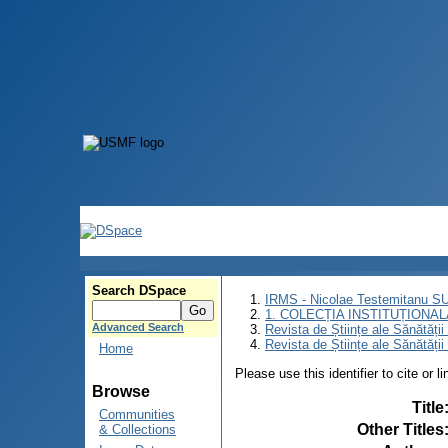
Search DSpace
IRMS - Nicolae Testemitanu 
1. COLECȚIA INSTITUȚIONAL
Advanced Search
Revista de Științe ale Sănătăți
Revista de Științe ale Sănătăți
Home
Please use this identifier to cite or l
Browse
Title
Communities
Other Titles
& Collections