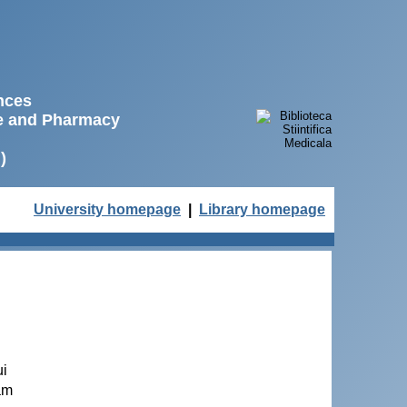
ences
ne and Pharmacy
)
University homepage
|
Library homepage
ui
lam