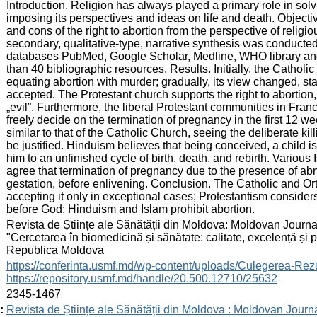
Introduction. Religion has always played a primary role in solv
imposing its perspectives and ideas on life and death. Objectiv
and cons of the right to abortion from the perspective of religi
secondary, qualitative-type, narrative synthesis was conducte
databases PubMed, Google Scholar, Medline, WHO library and 
than 40 bibliographic resources. Results. Initially, the Cathol
equating abortion with murder; gradually, its view changed, sta
accepted. The Protestant church supports the right to abortion, 
„evil”. Furthermore, the liberal Protestant communities in Fran
freely decide on the termination of pregnancy in the first 12 w
similar to that of the Catholic Church, seeing the deliberate ki
be justified. Hinduism believes that being conceived, a child is
him to an unfinished cycle of birth, death, and rebirth. Various 
agree that termination of pregnancy due to the presence of abno
gestation, before enlivening. Conclusion. The Catholic and Or
accepting it only in exceptional cases; Protestantism considers
before God; Hinduism and Islam prohibit abortion.
:
Revista de Științe ale Sănătății din Moldova: Moldovan Journal
"Cercetarea în biomedicină și sănătate: calitate, excelență și
Republica Moldova
:
https://conferinta.usmf.md/wp-content/uploads/Culegerea
https://repository.usmf.md/handle/20.500.12710/25632
:
2345-1467
:
Revista de Științe ale Sănătății din Moldova : Moldovan Journ