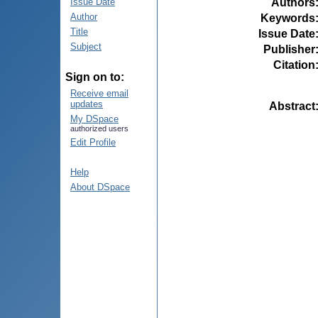
Authors
Issue Date
Author
Keywords
Title
Issue Date
Subject
Publisher
Citation
Sign on to:
Receive email
updates
Abstract
My DSpace
authorized users
Edit Profile
Help
About DSpace