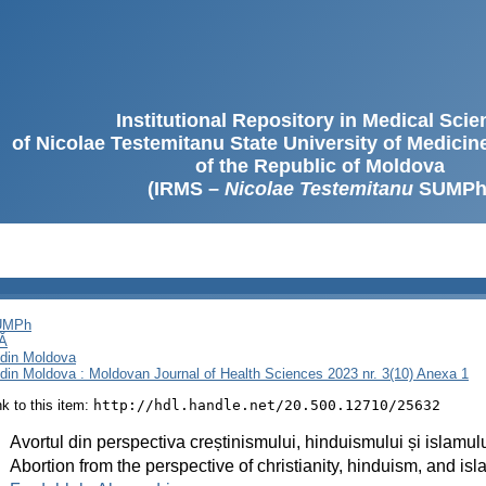
Institutional Repository in Medical Sci
of Nicolae Testemitanu State University of Medici
of the Republic of Moldova
(IRMS –
Nicolae Testemitanu
SUMPh
SUMPh
Ă
i din Moldova
i din Moldova : Moldovan Journal of Health Sciences 2023 nr. 3(10) Anexa 1
ink to this item:
http://hdl.handle.net/20.500.12710/25632
:
Avortul din perspectiva creștinismului, hinduismului și islamul
:
Abortion from the perspective of christianity, hinduism, and is