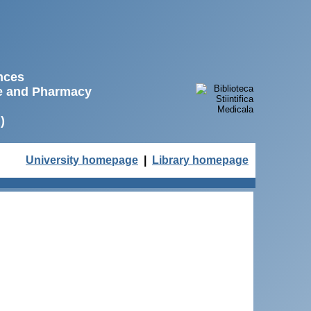
ences
ne and Pharmacy
)
University homepage
|
Library homepage