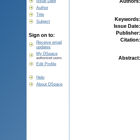
Authors
Issue Date
Author
Title
Keywords
Subject
Issue Date
Publisher
Sign on to:
Citation
Receive email
updates
My DSpace
Abstract
authorized users
Edit Profile
Help
About DSpace