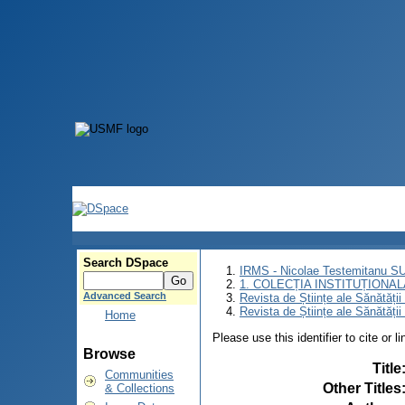
Search DSpace
IRMS - Nicolae Testemitanu 
1. COLECȚIA INSTITUȚIONAL
Advanced Search
Revista de Științe ale Sănătăți
Revista de Științe ale Sănătăți
Home
Please use this identifier to cite or l
Browse
Title
Communities
Other Titles
& Collections