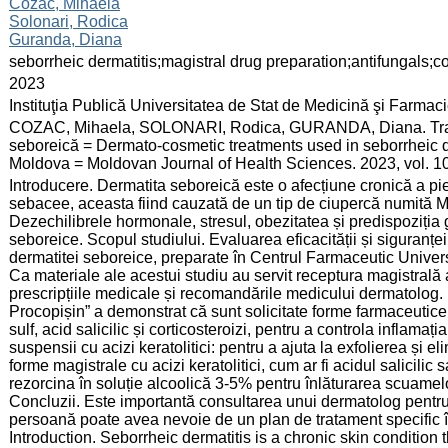
:
Cozac, Mihaela
Solonari, Rodica
Guranda, Diana
:
seborrheic dermatitis;magistral drug preparation;antifungals;co
:
2023
:
Instituţia Publică Universitatea de Stat de Medicină şi Farma
:
COZAC, Mihaela, SOLONARI, Rodica, GURANDA, Diana. Tratam
seboreică = Dermato-cosmetic treatments used in seborrheic der
Moldova = Moldovan Journal of Health Sciences. 2023, vol. 10
:
Introducere. Dermatita seboreică este o afecțiune cronică a pi
sebacee, aceasta fiind cauzată de un tip de ciupercă numită M
Dezechilibrele hormonale, stresul, obezitatea și predispoziția g
seboreice. Scopul studiului. Evaluarea eficacității și siguranței
dermatitei seboreice, preparate în Centrul Farmaceutic Univers
Ca materiale ale acestui studiu au servit receptura magistrală
prescripțiile medicale și recomandările medicului dermatolog. 
Procopișin” a demonstrat că sunt solicitate forme farmaceutic
sulf, acid salicilic și corticosteroizi, pentru a controla inflamați
suspensii cu acizi keratolitici: pentru a ajuta la exfolierea și el
forme magistrale cu acizi keratolitici, cum ar fi acidul salicilic 
rezorcina în soluție alcoolică 3-5% pentru înlăturarea scuamelor
Concluzii. Este importantă consultarea unui dermatolog pentru 
persoană poate avea nevoie de un plan de tratament specific în
Introduction. Seborrheic dermatitis is a chronic skin condition 