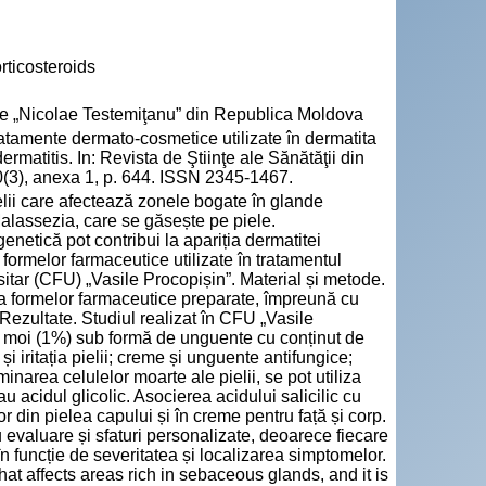
rticosteroids
cie „Nicolae Testemiţanu” din Republica Moldova
ente dermato-cosmetice utilizate în dermatita
matitis. In: Revista de Ştiinţe ale Sănătăţii din
(3), anexa 1, p. 644. ISSN 2345-1467.
elii care afectează zonele bogate în glande
alassezia, care se găsește pe piele.
enetică pot contribui la apariția dermatitei
 formelor farmaceutice utilizate în tratamentul
itar (CFU) „Vasile Procopișin”. Material și metode.
 a formelor farmaceutice preparate, împreună cu
Rezultate. Studiul realizat în CFU „Vasile
e moi (1%) sub formă de unguente cu conținut de
a și iritația pielii; creme și unguente antifungice;
iminarea celulelor moarte ale pielii, se pot utiliza
sau acidul glicolic. Asocierea acidului salicilic cu
 din pielea capului și în creme pentru față și corp.
evaluare și sfaturi personalizate, deoarece fiecare
 funcție de severitatea și localizarea simptomelor.
that affects areas rich in sebaceous glands, and it is