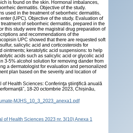
hich is found on the skin. Hormonal imbalances,
orrheic dermatitis. Objective of the study.
ms used in the treatment of seborrheic dermatitis,
enter (UPC). Objective of the study. Evaluation of
 treatment of seborrheic dermatitis, prepared in the
r this study were the magistral drug preparation of
scriptions and recommendations of the
Procopisin UPC showed that there are requested soft
lfur, salicylic acid and corticosteroids for
d ointments; keratolytic acid suspensions: to help
olytic acids such as salicylic acid or glycolic acid
 in 3-5% alcohol solution for removing dander from
ng a dermatologist for evaluation and personalized
ent plan based on the severity and location of
 of Health Sciences: Conferinţa ştiinţifică anuală
 performanță", 18-20 octombrie 2023, Chișinău,
-Rezumate-MJHS_10_3_2023_anexa1.pdf
al of Health Sciences 2023 nr. 3(10) Anexa 1