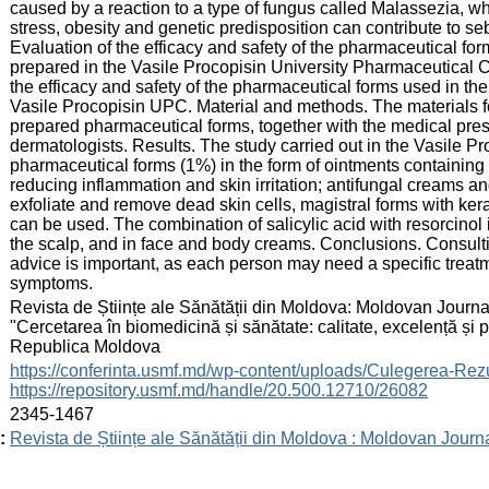
caused by a reaction to a type of fungus called Malassezia, w
stress, obesity and genetic predisposition can contribute to seb
Evaluation of the efficacy and safety of the pharmaceutical for
prepared in the Vasile Procopisin University Pharmaceutical C
the efficacy and safety of the pharmaceutical forms used in the
Vasile Procopisin UPC. Material and methods. The materials fo
prepared pharmaceutical forms, together with the medical pre
dermatologists. Results. The study carried out in the Vasile 
pharmaceutical forms (1%) in the form of ointments containing su
reducing inflammation and skin irritation; antifungal creams an
exfoliate and remove dead skin cells, magistral forms with kerat
can be used. The combination of salicylic acid with resorcinol
the scalp, and in face and body creams. Conclusions. Consulti
advice is important, as each person may need a specific treatm
symptoms.
:
Revista de Științe ale Sănătății din Moldova: Moldovan Journal
"Cercetarea în biomedicină și sănătate: calitate, excelență și
Republica Moldova
:
https://conferinta.usmf.md/wp-content/uploads/Culegerea
https://repository.usmf.md/handle/20.500.12710/26082
:
2345-1467
:
Revista de Științe ale Sănătății din Moldova : Moldovan Journ