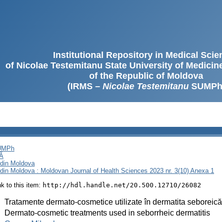
Institutional Repository in Medical Sci
of Nicolae Testemitanu State University of Medici
of the Republic of Moldova
(IRMS –
Nicolae Testemitanu
SUMPh
SUMPh
Ă
i din Moldova
i din Moldova : Moldovan Journal of Health Sciences 2023 nr. 3(10) Anexa 1
ink to this item:
http://hdl.handle.net/20.500.12710/26082
:
Tratamente dermato-cosmetice utilizate în dermatita seboreică
:
Dermato-cosmetic treatments used in seborrheic dermatitis