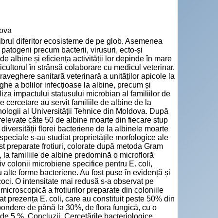
dova
librul diferitor ecosisteme de pe glob. Asemenea
i patogeni precum bacterii, virusuri, ecto-și
de albine și eficiența activității lor depinde în mare
icultorul în strânsă colaborare cu medicul veterinar.
veghere sanitară veterinară a unităților apicole la
he a bolilor infecțioase la albine, precum și
iza impactului statusului microbian al familiilor de
e cercetare au servit familiile de albine de la
nologii al Universității Tehnice din Moldova. După
prelevate câte 50 de albine moarte din fiecare stup
 diversității florei bacteriene de la albinele moarte
 speciale s-au studiat proprietățile morfologice ale
fost preparate frotiuri, colorate după metoda Gram
, la familiile de albine predomină o microfloră
 colonii microbiene specifice pentru E. coli,
alte forme bacteriene. Au fost puse în evidență și
ococi. O intensitate mai redusă s-a observat pe
icroscopică a frotiurilor preparate din coloniile
at prezența E. coli, care au constituit peste 50% din
o pondere de până la 30%, de flora fungică, cu o
de 5 %. Concluzii. Cercetările bacteriologice