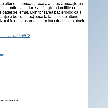
r de albine în perioada rece a anului. Cunoașterea
li de ordin bacterian sau fungic la familiile de
erioadei de iernat. Monitorizarea bacteriologică a
iție a bolilor infecțioase la familiile de albine,
izanți în declanșarea bolilor infecțioase la albinele
ticle/view/655/578
ală
erwise indicated.