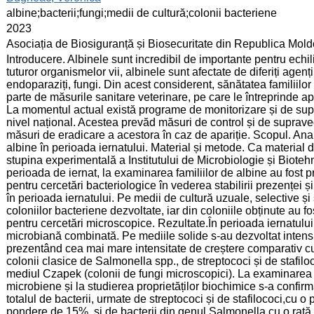
:
albine;bacterii;fungi;medii de cultură;colonii bacteriene
:
2023
:
Asociația de Biosiguranță și Biosecuritate din Republica Mol
:
Introducere. Albinele sunt incredibil de importante pentru echi
tuturor organismelor vii, albinele sunt afectate de diferiți agenț
endoparaziți, fungi. Din acest considerent, sănătatea familiilor 
parte de măsurile sanitare veterinare, pe care le întreprinde ap
La momentul actual există programe de monitorizare și de supra
nivel național. Acestea prevăd măsuri de control și de supraveg
măsuri de eradicare a acestora în caz de apariție. Scopul. Anal
albine în perioada iernatului. Material și metode. Ca material d
stupina experimentală a Institutului de Microbiologie și Bioteh
perioada de iernat, la examinarea familiilor de albine au fost 
pentru cercetări bacteriologice în vederea stabilirii prezenței și
în perioada iernatului. Pe medii de cultură uzuale, selective și
coloniilor bacteriene dezvoltate, iar din coloniile obținute au 
pentru cercetări microscopice. Rezultate.În perioada iernatului
microbiană combinată. Pe mediile solide s-au dezvoltat intensiv
prezentând cea mai mare intensitate de creștere comparativ cu 
colonii clasice de Salmonella spp., de streptococi și de stafil
mediul Czapek (colonii de fungi microscopici). La examinarea m
microbiene și la studierea proprietăților biochimice s-a confirm
totalul de bacterii, urmate de streptococi și de stafilococi,cu 
pondere de 15%, și de bacterii din genul Salmonella,cu o rată 