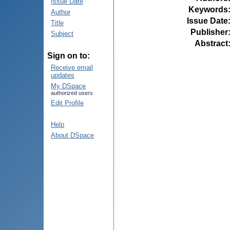
Issue Date
Keywords
Author
Issue Date
Title
Publisher
Subject
Abstract
Sign on to:
Receive email
updates
My DSpace
authorized users
Edit Profile
Help
About DSpace