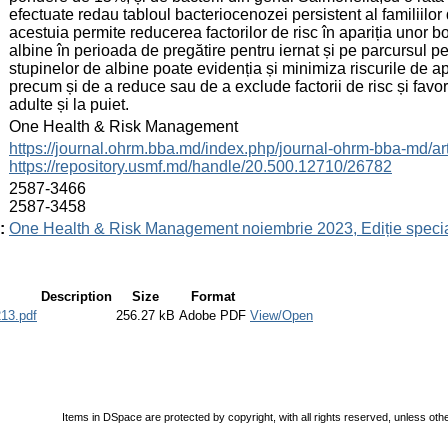
efectuate redau tabloul bacteriocenozei persistent al familiilo
acestuia permite reducerea factorilor de risc în apariția unor bo
albine în perioada de pregătire pentru iernat și pe parcursul p
stupinelor de albine poate evidenția și minimiza riscurile de apar
precum și de a reduce sau de a exclude factorii de risc și favor
adulte și la puiet.
:
One Health & Risk Management
:
https://journal.ohrm.bba.md/index.php/journal-ohrm-bba-md/ar
https://repository.usmf.md/handle/20.500.12710/26782
:
2587-3466
2587-3458
:
One Health & Risk Management noiembrie 2023, Ediție speci
Description
Size
Format
13.pdf
256.27 kB
Adobe PDF
View/Open
Items in DSpace are protected by copyright, with all rights reserved, unless oth