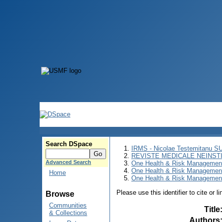
Search DSpace
IRMS - Nicolae Testemitanu 
REVISTE MEDICALE NEINST
Advanced Search
One Health & Risk Managemen
One Health & Risk Managemen
Home
One Health & Risk Management 
Please use this identifier to cite or l
Browse
Communities
Title
& Collections
Authors