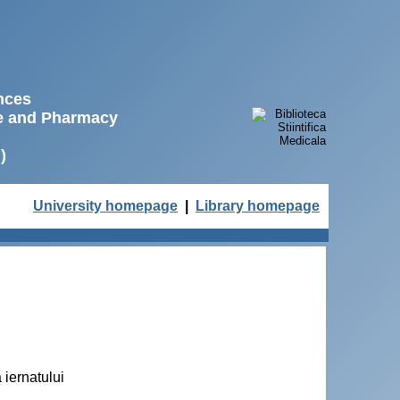
ences
ne and Pharmacy
)
University homepage
|
Library homepage
 iernatului