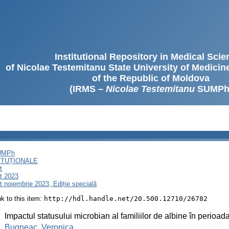
Institutional Repository in Medical Sci
of Nicolae Testemitanu State University of Medici
of the Republic of Moldova
(IRMS –
Nicolae Testemitanu
SUMPh
SUMPh
ITUȚIONALE
t
t 2023
noiembrie 2023, Ediție specială
ink to this item:
http://hdl.handle.net/20.500.12710/26782
:
Impactul statusului microbian al familiilor de albine în perioada
:
Bugneac, Veronica