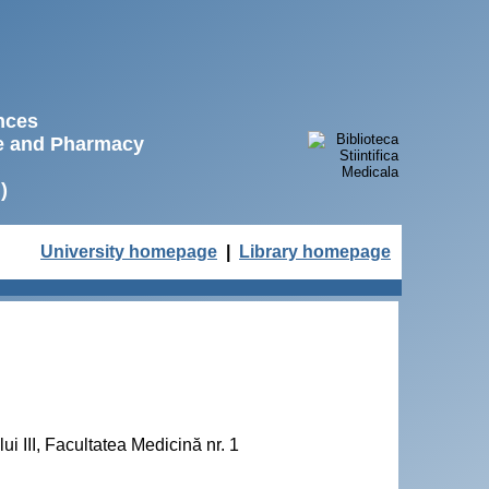
ences
ne and Pharmacy
)
University homepage
|
Library homepage
i III, Facultatea Medicină nr. 1