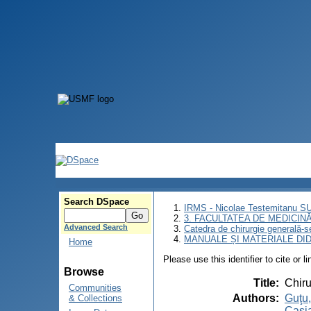
Search DSpace
IRMS - Nicolae Testemitanu 
3. FACULTATEA DE MEDICINĂ 
Advanced Search
Catedra de chirurgie generală-s
MANUALE ȘI MATERIALE DI
Home
Please use this identifier to cite or l
Browse
Title
:
Chiru
Communities
Authors
:
Guţu
& Collections
Casi