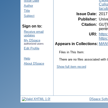
Issue Date
Culiu
Author
Iacub
Title
Issue Date
:
2017
Subject
Publisher
:
Unive
Citation
:
GUŢU,
Sign on to:
pentr
Receive email
URI
:
https
updates
https
My DSpace
Appears in Collections:
MANU
authorized users
Edit Profile
Files in This Item:
Help
There are no files associated with t
About DSpace
Show full item record
DSpace Soft