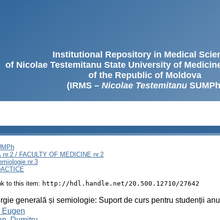
Institutional Repository in Medical Sci
of Nicolae Testemitanu State University of Medici
of the Republic of Moldova
(IRMS –
Nicolae Testemitanu
SUMPh
SUMPh
nr.2 / FACULTY OF MEDICINE nr.2
emiologie nr.3
DACTICE
ink to this item:
http://hdl.handle.net/20.500.12710/27642
rgie generală și semiologie: Suport de curs pentru studenții anulu
, Eugen
an, Dumitru