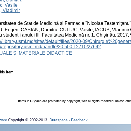
c, Vasile
, Vladimir
rsitatea de Stat de Medicină și Farmacie "Nicolae Testemiţanu
 Eugen, CASIAN, Dumitru, CULIUC, Vasile, IACUB, Vladimir.Ch
u studenții anului III, Facultatea Medicină nr. 1. Chişinău, 2017, 
://library.usmf.md/sites/default/files/2020-09/Chirurgie%20ge
://repository.usmf.md/handle/20.500.12710/27642
ALE ȘI MATERIALE DIDACTICE
his item.
Items in DSpace are protected by copyright, with all rights reserved, unless oth
ware
Copyright © 2002-2013
Duraspace
-
Feedback