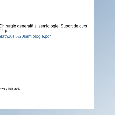
"
irurgie generală și semiologie: Suport de curs
94 p.
nerala%20si%20semiologie.pdf
erwise indicated.