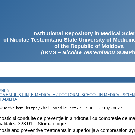
Institutional Repository in Medical Sci
of Nicolae Testemitanu State University of Medici
of the Republic of Moldova
(IRMS –
Nicolae Testemitanu
SUMPh
SUMPh
OMENIUL ȘTIINȚE MEDICALE / DOCTORAL SCHOOL IN MEDICAL SCIE
HABILITAT
ink to this item:
http://hdl.handle.net/20.500.12710/28072
ostic și conduite de prevenție în sindromul cu compresie de maxi
alitatea 323.01 – Stomatologie
osis and preventive treatments in superior jaw compression s