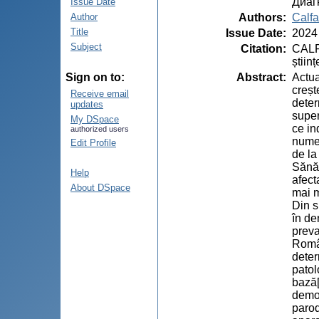
Диаг
Issue Date
Authors
:
Calfa
Author
Title
Issue Date
:
2024
Subject
Citation
:
CALFA
știin
Abstract
:
Actua
Sign on to:
creșt
Receive email
deter
updates
super
My DSpace
ce in
authorized users
numer
Edit Profile
de la
Sănăt
Help
afect
About DSpace
mai m
Din s
în de
preva
Român
deter
patol
bază[
demon
parod