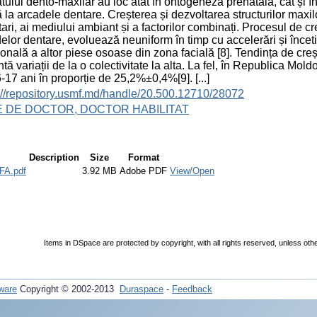
tului dento-maxilar au loc atât în ontogeneza prenatală, cât și î
ă la arcadele dentare. Creșterea și dezvoltarea structurilor maxil
tari, ai mediului ambiant și a factorilor combinați. Procesul de cr
elor dentare, evoluează neuniform în timp cu accelerări și încetini
ională a altor piese osoase din zona facială [8]. Tendința de cre
ntă variații de la o colectivitate la alta. La fel, în Republica M
-17 ani în proporție de 25,2%±0,4%[9]. [...]
://repository.usmf.md/handle/20.500.12710/28072
E DE DOCTOR, DOCTOR HABILITAT
Description
Size
Format
A.pdf
3.92 MB
Adobe PDF
View/Open
Items in DSpace are protected by copyright, with all rights reserved, unless oth
ware
Copyright © 2002-2013
Duraspace
-
Feedback