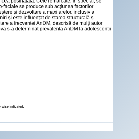
n cea postnatală. Cele remarcate, în special, se
o-faciale se produce sub acțiunea factorilor
eștere și dezvoltare a maxilarelor, inclusiv a
ri și este influențat de starea structurală și
ștere a frecvenței AnDM, descrisă de mulți autori
oldova s-a determinat prevalența AnDM la adolescenții
erwise indicated.