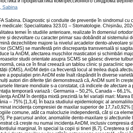
ностика и профилактика компрессионного синдрома верхне
, Sabina
 Sabina. Diagnostic și conduite de prevenție în sindromul cu c
țe medicale: Specialitatea 323.01 – Stomatologie. Chișinău, 202
litatea temei În studiile anterioare, realizate în domeniul ortodo
ere și dezvoltare cu caracter primar sau dobândit al sistemului 
mină dezechilibre majore la nivelul arcadelor dento-alveolare ș
ior (SCMS) se manifestă prin discrepanța transversală și sagitală
duce la AnDM, afectarea mușchilor masticatori și schimbări major
oaselor studii orientate asupra SCMS se găsesc diverse tulbură
 normă, ceia ce în final creează un tablou clinic și paraclinic sp
ății (OMS), AnDM dețin ca frecvență locul al treilea după afecțiu
are a populației prin AnDM este înalt răspândit în diverse varietă
ulți autori din diferite țări demonstrează că, AnDM sunt în creșter
ursele literare mondiale s-a constatat, că indicele de afectare a
ntaţia temporară variază : Germania – 50,2%, Canada – 66,1%,
lenţa AnDM în dentiţia mixtă prezintă la fel variații mari: Marea
ia – 75% [1,3,4]. În baza studiului epidemiologic al anomaliilo
minat incidența compresiei de maxilar superior de 17,7±0,92% [
ogiile comune, atât ca malocluzie independentă, cât și ca elem
5]. Pe parcursul anilor, anomaliile dento-maxilare și afecțiunile l
strat că crește nu numai incidența AnDM, inclusiv compresia de 
onțiului marginal, în special la copii și tineri [6,7]. Creșterea ș