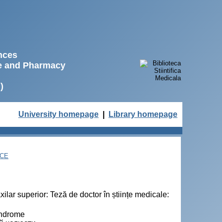
ences
ne and Pharmacy
)
University homepage
|
Library homepage
NCE
lar superior: Teză de doctor în științe medicale:
yndrome