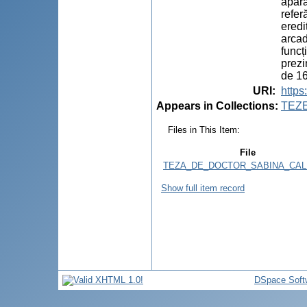
apara
refer
eredi
arcad
funcț
prezi
de 16
URI
:
https
Appears in Collections:
TEZ
Files in This Item:
File
TEZA_DE_DOCTOR_SABINA_CALF
Show full item record
DSpace Soft