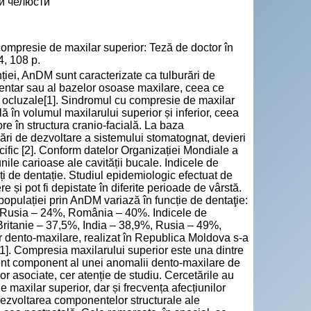
й челюсти
ompresie de maxilar superior: Teză de doctor în
4, 108 p.
nției, AnDM sunt caracterizate ca tulburări de
dentar sau al bazelor osoase maxilare, ceea ce
i ocluzale[1]. Sindromul cu compresie de maxilar
 în volumul maxilarului superior și inferior, ceea
e în structura cranio-facială. La baza
ri de dezvoltare a sistemului stomatognat, devieri
ecific [2]. Conform datelor Organizației Mondiale a
nile carioase ale cavității bucale. Indicele de
ți de dentație. Studiul epidemiologic efectuat de
e și pot fi depistate în diferite perioade de vârstă.
 populației prin AnDM variază în funcție de dentaţie:
 Rusia – 24%, România – 40%. Indicele de
 Britanie – 37,5%, India – 38,9%, Rusia – 49%,
r dento-maxilare, realizat în Republica Moldova s-a
1]. Compresia maxilarului superior este una dintre
ent component al unei anomalii dento-maxilare de
or asociate, cer atenție de studiu. Cercetările au
maxilar superior, dar și frecvența afecțiunilor
i dezvoltarea componentelor structurale ale