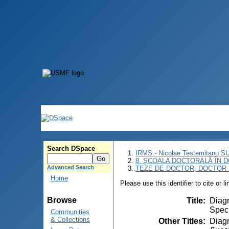
Search DSpace
IRMS - Nicolae Testemitanu 
8. ȘCOALA DOCTORALĂ ÎN D
Advanced Search
TEZE DE DOCTOR, DOCTOR 
Home
Please use this identifier to cite or l
Browse
Title
:
Diagn
Speci
Communities
& Collections
Other Titles
:
Diagn