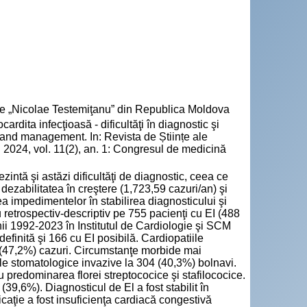
cie „Nicolae Testemiţanu” din Republica Moldova
ita infecţioasă - dificultăţi în diagnostic şi
s and management. In: Revista de Științe ale
2024, vol. 11(2), an. 1: Congresul de medicină
.
zintă şi astăzi dificultăţi de diagnostic, ceea ce
dezabilitatea în creştere (1,723,59 cazuri/an) şi
a impedimentelor în stabilirea diagnosticului şi
 retrospectiv-descriptiv pe 755 pacienţi cu EI (488
anii 1992-2023 în Institutul de Cardiologie şi SCM
efinită şi 166 cu EI posibilă. Cardiopatiile
 (47,2%) cazuri. Circumstanţe morbide mai
rile stomatologice invazive la 304 (40,3%) bolnavi.
 predominarea florei streptococice şi stafilococice.
(39,6%). Diagnosticul de El a fost stabilit în
icaţie a fost insuficienţa cardiacă congestivă