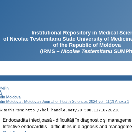
Institutional Repository in Medical Sci
of Nicolae Testemitanu State University of Medici
of the Republic of Moldova
(IRMS –
Nicolae Testemitanu
SUMPh
SUMPh
Ă
i din Moldova
i din Moldova : Moldovan Journal of Health Sciences 2024 vol. 11(2) Anexa 1
ink to this item:
http://hdl.handle.net/20.500.12710/28210
:
Endocardita infecţioasă - dificultăţi în diagnostic şi manageme
:
Infective endocarditis - difficulties in diagnosis and manageme