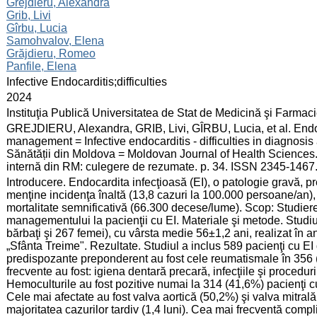
:
Grejdieru, Alexandra
Grib, Livi
Gîrbu, Lucia
Samohvalov, Elena
Grăjdieru, Romeo
Раnfile, Elena
:
Infective Endocarditis;difficulties
:
2024
:
Instituţia Publică Universitatea de Stat de Medicină şi Farma
:
GREJDIERU, Alexandra, GRIB, Livi, GÎRBU, Lucia, et al. Endocard
management = Infective endocarditis - difficulties in diagnosi
Sănătății din Moldova = Moldovan Journal of Health Sciences. 
internă din RM: culegere de rezumate. p. 34. ISSN 2345-1467
:
Introducere. Endocardita infecţioasă (EI), o patologie gravă, pre
menţine incidenţa înaltă (13,8 cazuri la 100.000 persoane/an), 
mortalitate semnificativă (66.300 decese/lume). Scop: Studiere
managementului la pacienţii cu EI. Materiale şi metode. Studiu
bărbaţi şi 267 femei), cu vârsta medie 56±1,2 ani, realizat în 
„Sfânta Treime". Rezultate. Studiul a inclus 589 pacienţi cu EI d
predispozante preponderent au fost cele reumatismale în 356
frecvente au fost: igiena dentară precară, infecţiile şi procedu
Hemoculturile au fost pozitive numai la 314 (41,6%) pacienţi cu
Cele mai afectate au fost valva aortică (50,2%) şi valva mitrală 
majoritatea cazurilor tardiv (1,4 luni). Cea mai frecventă compl