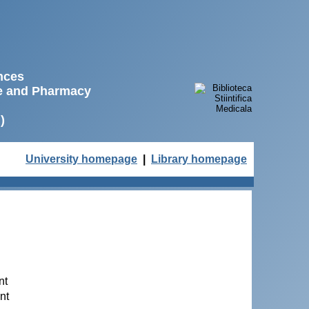
ences
ne and Pharmacy
)
University homepage
|
Library homepage
nt
nt