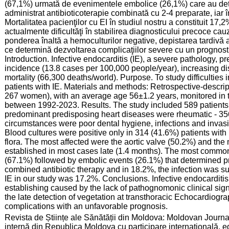
(67,1%) urmată de evenimentele embolice (26,1%) care au dete
administrat antibioticoterapie combinată cu 2-4 preparate, iar î
Mortalitatea pacienţilor cu EI în studiul nostru a constituit 17,
actualmente dificultăţi în stabilirea diagnosticului precoce ca
ponderea înaltă a hemoculturilor negative, depistarea tardivă a
ce determină dezvoltarea complicaţiilor severe cu un prognosti
Introduction. Infective endocarditis (IE), a severe pathology, pr
incidence (13.8 cases per 100,000 people/year), increasing dis
mortality (66,300 deaths/world). Purpose. To study difficultie
patients with IE. Materials and methods: Retrospective-descri
267 women), with an average age 56±1.2 years, monitored in th
between 1992-2023. Results. The study included 589 patients w
predominant predisposing heart diseases were rheumatic - 35
circumstances were poor dental hygiene, infections and invasi
Blood cultures were positive only in 314 (41.6%) patients wit
flora. The most affected were the aortic valve (50.2%) and the
established in most cases late (1.4 months). The most common
(67.1%) followed by embolic events (26.1%) that determined pr
combined antibiotic therapy and in 18.2%, the infection was sur
IE in our study was 17.2%. Conclusions. Infective endocarditis st
establishing caused by the lack of pathognomonic clinical signs
the late detection of vegetation at transthoracic Echocardiog
complications with an unfavorable prognosis.
:
Revista de Științe ale Sănătății din Moldova: Moldovan Journ
internă din Republica Moldova cu participare internațională, e