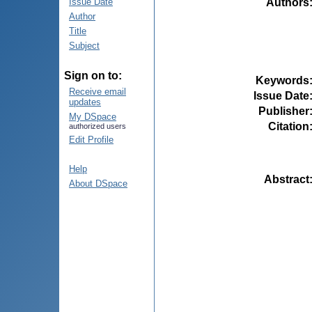
Authors
Issue Date
Author
Title
Subject
Sign on to:
Keywords
Receive email
Issue Date
updates
Publisher
My DSpace
Citation
authorized users
Edit Profile
Help
Abstract
About DSpace