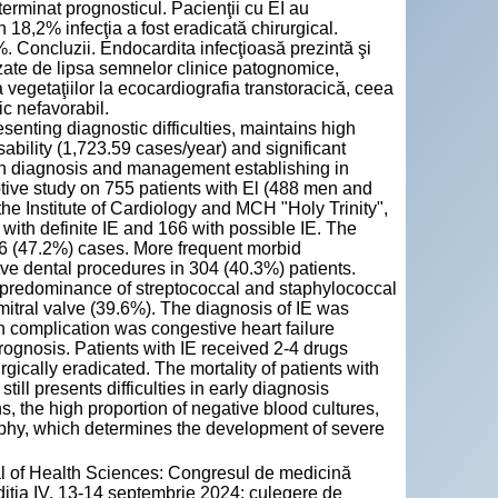
rminat prognosticul. Pacienţii cu EI au
n 18,2% infecţia a fost eradicată chirurgical.
2%. Concluzii. Endocardita infecţioasă prezintă şi
uzate de lipsa semnelor clinice patognomice,
 vegetaţiilor la ecocardiografia transtoracică, ceea
c nefavorabil.
esenting diagnostic difficulties, maintains high
ability (1,723.59 cases/year) and significant
s in diagnosis and management establishing in
ptive study on 755 patients with El (488 men and
e Institute of Cardiology and MCH "Holy Trinity",
ith definite IE and 166 with possible IE. The
6 (47.2%) cases. More frequent morbid
ve dental procedures in 304 (40.3%) patients.
h predominance of streptococcal and staphylococcal
 mitral valve (39.6%). The diagnosis of IE was
 complication was congestive heart failure
ognosis. Patients with IE received 2-4 drugs
gically eradicated. The mortality of patients with
ill presents difficulties in early diagnosis
, the high proportion of negative blood cultures,
raphy, which determines the development of severe
al of Health Sciences: Congresul de medicină
diția IV, 13-14 septembrie 2024: culegere de