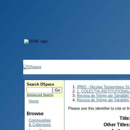
Search DSpace
IRMS - Nicolae Testemitanu 
1. COLECȚIA INSTITUȚIONAL
Advanced Search
Revista de Științe ale Sănătăți
Revista de Științe ale Sănătăți
Home
Please use this identifier to cite or l
Browse
Title
Communities
Other Titles
& Collections