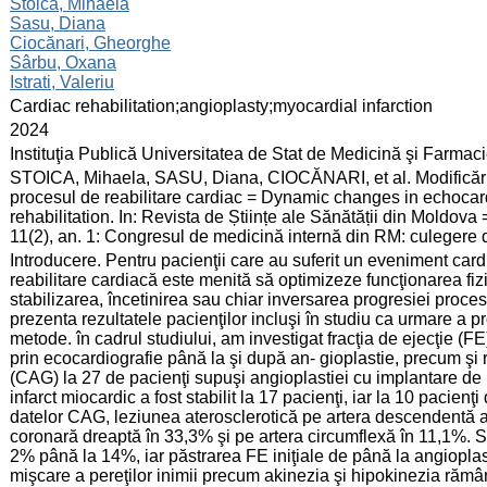
:
Stoica, Mihaela
Sasu, Diana
Ciocănari, Gheorghe
Sârbu, Oxana
Istrati, Valeriu
:
Cardiac rehabilitation;angioplasty;myocardial infarction
:
2024
:
Instituţia Publică Universitatea de Stat de Medicină şi Farma
:
STOICA, Mihaela, SASU, Diana, CIOCĂNARI, et al. Modificările 
procesul de reabilitare cardiac = Dynamic changes in echocard
rehabilitation. In: Revista de Științe ale Sănătății din Moldov
11(2), an. 1: Congresul de medicină internă din RM: culegere
:
Introducere. Pentru pacienţii care au suferit un eveniment cardi
reabilitare cardiacă este menită să optimizeze funcţionarea fiz
stabilizarea, încetinirea sau chiar inversarea progresiei proce
prezenta rezultatele pacienţilor incluşi în studiu ca urmare a p
metode. în cadrul studiului, am investigat fracţia de ejecţie (FE) 
prin ecocardiografie până la şi după an- gioplastie, precum şi 
(CAG) la 27 de pacienţi supuşi angioplastiei cu implantare de 
infarct miocardic a fost stabilit la 17 pacienţi, iar la 10 pacienţ
datelor CAG, leziunea aterosclerotică pe artera descendentă an
coronară dreaptă în 33,3% şi pe artera circumflexă în 11,1%. S
2% până la 14%, iar păstrarea FE iniţiale de până la angioplas
mişcare a pereţilor inimii precum akinezia şi hipokinezia rămâ