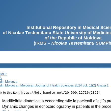
Institutional Repository in Medical Sci
of Nicolae Testemitanu State University of Medici
of the Republic of Moldova
(IRMS –
Nicolae Testemitanu
SUMPh
SUMPh
Ă
i din Moldova
i din Moldova : Moldovan Journal of Health Sciences 2024 vol. 11(2) Anexa 1
ink to this item:
http://hdl.handle.net/20.500.12710/28214
:
Modificările dinamice la ecocardiografie la pacienţii aflaţi în p
:
Dynamic changes in echocardiography in patients in the proces