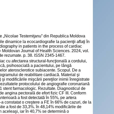
cie „Nicolae Testemiţanu” din Republica Moldova
dinamice la ecocardiografie la pacienţii aflaţi în
iography in patients in the process of cardiac
a = Moldovan Journal of Health Sciences. 2024, vol.
 de rezumate. p. 38. ISSN 2345-1467.
ac cu afectarea structural-funcţională a cordului,
ică, psihosocială a pacientului, pe lângă
selor aterosclerotice subiacente. Scopul. De a
rogramului de reabilitare cardiacă. Material şi
şi modificările mişcării pereţilor inimii înregistrate
rezultatele protocolului de angiografie coronariană
1 stent farmacologic. Rezultate. Diagnosticul de
i de angina pectorală de efort fizic CF III. Conform
terioară a fost detectată în 55%, pe artera
-a constatat o creştere a FE în 66% de cazuri, de la
tie a fost de 33,3%. în 48,14% modificările de
n aceleaşi, iar în 40,7% se determină o