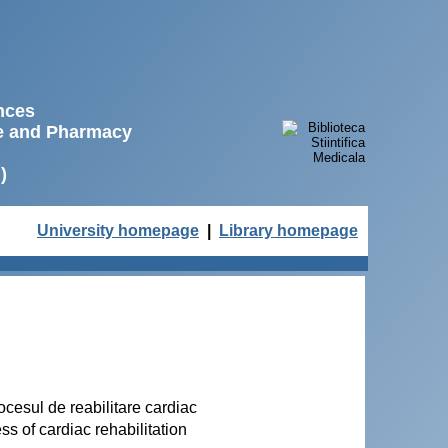
ences
ne and Pharmacy
)
University homepage
|
Library homepage
rocesul de reabilitare cardiac
s of cardiac rehabilitation