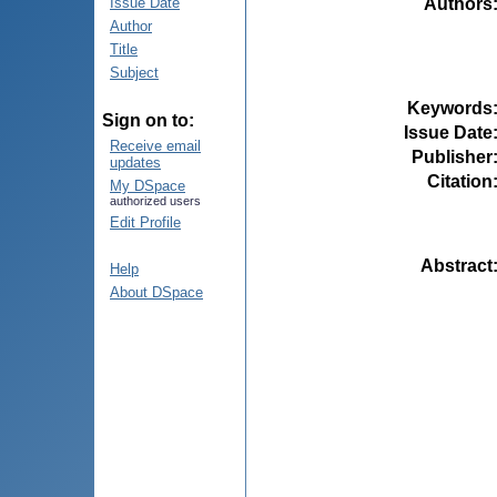
Authors
Issue Date
Author
Title
Subject
Keywords
Sign on to:
Issue Date
Receive email
Publisher
updates
Citation
My DSpace
authorized users
Edit Profile
Abstract
Help
About DSpace