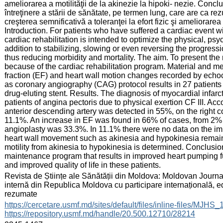
ameliorarea a motilităţii de la akinezie la hipoki- nezie. Conc
întreţinere a stării de sănătate, pe termen lung, care are ca rez
creşterea semnificativă a toleranţei la efort fizic şi ameliorarea ca
Introduction. For patients who have suffered a cardiac event wi
cardiac rehabilitation is intended to optimize the physical, psyc
addition to stabilizing, slowing or even reversing the progress
thus reducing morbidity and mortality. The aim. To present the r
because of the cardiac rehabilitation program. Material and me
fraction (EF) and heart wall motion changes recorded by echoc
as coronary angiography (CAG) protocol results in 27 patients
drug-eluting stent. Results. The diagnosis of myocardial infarc
patients of angina pectoris due to physical exertion CF III. Ac
anterior descending artery was detected in 55%, on the right c
11.1%. An increase in EF was found in 66% of cases, from 2% t
angioplasty was 33.3%. In 11.1% there were no data on the imp
heart wall movement such as akinesia and hypokinesia remai
motility from akinesia to hypokinesia is determined. Conclusion
maintenance program that results in improved heart pumping fun
and improved quality of life in these patients.
:
Revista de Științe ale Sănătății din Moldova: Moldovan Journ
internă din Republica Moldova cu participare internațională, e
rezumate
:
https://cercetare.usmf.md/sites/default/files/inline-files/M
https://repository.usmf.md/handle/20.500.12710/28214