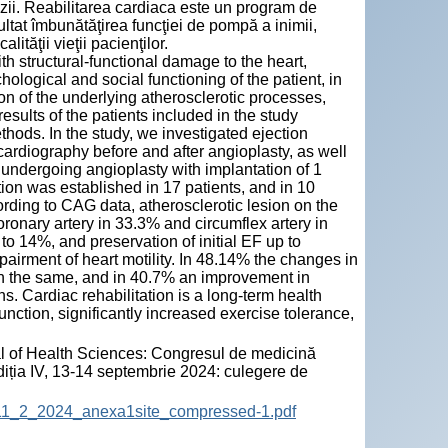
luzii. Reabilitarea cardiaca este un program de
ultat îmbunătăţirea funcţiei de pompă a inimii,
lităţii vieţii pacienţilor.
th structural-functional damage to the heart,
hological and social functioning of the patient, in
ion of the underlying atherosclerotic processes,
esults of the patients included in the study
thods. In the study, we investigated ejection
ardiography before and after angioplasty, as well
 undergoing angioplasty with implantation of 1
tion was established in 17 patients, and in 10
cording to CAG data, atherosclerotic lesion on the
oronary artery in 33.3% and circumflex artery in
o 14%, and preservation of initial EF up to
airment of heart motility. In 48.14% the changes in
n the same, and in 40.7% an improvement in
s. Cardiac rehabilitation is a long-term health
ction, significantly increased exercise tolerance,
al of Health Sciences: Congresul de medicină
diția IV, 13-14 septembrie 2024: culegere de
JHS_11_2_2024_anexa1site_compressed-1.pdf