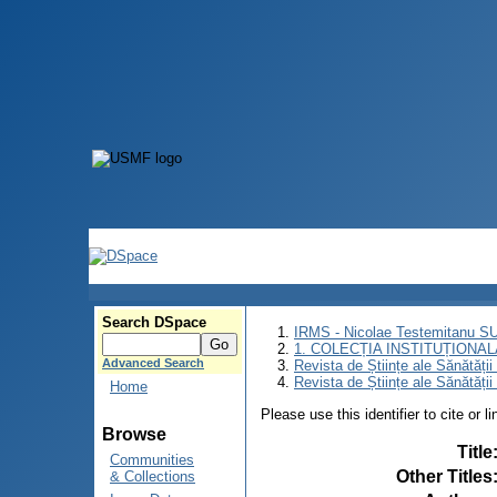
Search DSpace
IRMS - Nicolae Testemitanu 
1. COLECȚIA INSTITUȚIONAL
Advanced Search
Revista de Științe ale Sănătăți
Revista de Științe ale Sănătăți
Home
Please use this identifier to cite or l
Browse
Title
Communities
Other Titles
& Collections