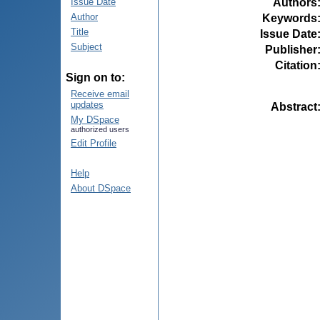
Authors
Issue Date
Author
Keywords
Title
Issue Date
Subject
Publisher
Citation
Sign on to:
Receive email
updates
Abstract
My DSpace
authorized users
Edit Profile
Help
About DSpace