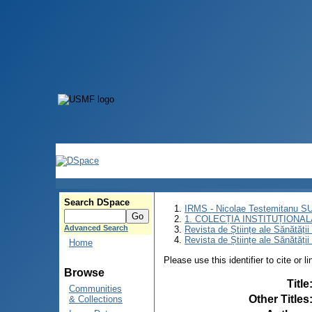
Search DSpace
IRMS - Nicolae Testemitanu 
1. COLECȚIA INSTITUȚIONAL
Advanced Search
Revista de Științe ale Sănătăți
Revista de Științe ale Sănătăți
Home
Please use this identifier to cite or l
Browse
Title
Communities
Other Titles
& Collections