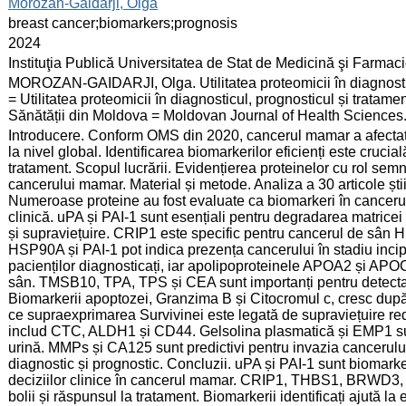
:
Morozan-Gaidarji, Olga
:
breast cancer;biomarkers;prognosis
:
2024
:
Instituţia Publică Universitatea de Stat de Medicină şi Farma
:
MOROZAN-GAIDARJI, Olga. Utilitatea proteomicii în diagnostic
= Utilitatea proteomicii în diagnosticul, prognosticul și tratame
Sănătății din Moldova = Moldovan Journal of Health Sciences. 
:
Introducere. Conform OMS din 2020, cancerul mamar a afectat
la nivel global. Identificarea biomarkerilor eficienți este cruci
tratament. Scopul lucrării. Evidențierea proteinelor cu rol semni
cancerului mamar. Material și metode. Analiza a 30 articole ști
Numeroase proteine au fost evaluate ca biomarkeri în cancerul
clinică. uPA și PAI-1 sunt esențiali pentru degradarea matricei 
și supraviețuire. CRIP1 este specific pentru cancerul de sân H
HSP90A și PAI-1 pot indica prezența cancerului în stadiu in
pacienților diagnosticați, iar apolipoproteinele APOA2 și APOC3
sân. TMSB10, TPA, TPS și CEA sunt importanți pentru detectar
Biomarkerii apoptozei, Granzima B și Citocromul c, cresc după 
ce supraexprimarea Survivinei este legată de supraviețuire red
includ CTC, ALDH1 și CD44. Gelsolina plasmatică și EMP1 sun
urină. MMPs și CA125 sunt predictivi pentru invazia cancerul
diagnostic și prognostic. Concluzii. uPA și PAI-1 sunt biomarker
deciziilor clinice în cancerul mamar. CRIP1, THBS1, BRWD3, A
bolii și răspunsul la tratament. Biomarkerii identificați ajută la