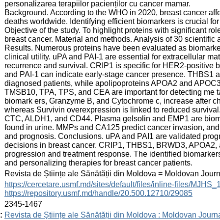
personalizarea terapiilor pacienților cu cancer mamar.
Background. According to the WHO in 2020, breast cancer af
deaths worldwide. Identifying efficient biomarkers is crucial fo
Objective of the study. To highlight proteins with significant r
breast cancer. Material and methods. Analysis of 30 scientifi
Results. Numerous proteins have been evaluated as biomarkers
clinical utility. uPA and PAI-1 are essential for extracellular m
recurrence and survival. CRIP1 is specific for HER2-positive
and PAI-1 can indicate early-stage cancer presence. THBS1 
diagnosed patients, while apolipoproteins APOA2 and APOC3 ar
TMSB10, TPA, TPS, and CEA are important for detecting me t
biomark ers, Granzyme B, and Cytochrome c, increase after ch
whereas Survivin overexpression is linked to reduced surviva
CTC, ALDH1, and CD44. Plasma gelsolin and EMP1 are bioma
found in urine. MMPs and CA125 predict cancer invasion, a
and prognosis. Conclusions. uPA and PAI1 are validated progno
decisions in breast cancer. CRIP1, THBS1, BRWD3, APOA2, an
progression and treatment response. The identified biomarkers
and personalizing therapies for breast cancer patients.
:
Revista de Științe ale Sănătății din Moldova = Moldovan Jour
:
https://cercetare.usmf.md/sites/default/files/inline-files/MJ
https://repository.usmf.md/handle/20.500.12710/29085
:
2345-1467
:
Revista de Științe ale Sănătății din Moldova : Moldovan Journ