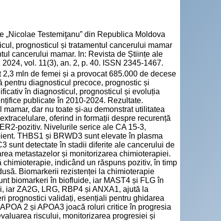
cie „Nicolae Testemiţanu” din Republica Moldova
ul, prognosticul și tratamentul cancerului mamar
ntul cancerului mamar. In: Revista de Științe ale
2024, vol. 11(3), an. 2, p. 40. ISSN 2345-1467.
 2,3 mln de femei și a provocat 685.000 de decese
ală pentru diagnosticul precoce, prognostic și
ficativ în diagnosticul, prognosticul și evoluția
ințifice publicate în 2010-2024. Rezultate.
 mamar, dar nu toate și-au demonstrat utilitatea
extracelulare, oferind in formații despre recurență
ER2-pozitiv. Nivelurile serice ale CA 15-3,
cipient. THBS1 și BRWD3 sunt elevate în plasma
 sunt detectate în stadii diferite ale cancerului de
ea metastazelor și monitorizarea chimioterapiei.
chimioterapie, indicând un răspuns pozitiv, în timp
usă. Biomarkerii rezistenței la chimioterapie
t biomarkeri în biofluide, iar MAST4 și FLG în
ui, iar ZA2G, LRG, RBP4 și ANXA1, ajută la
i prognostici validați, esențiali pentru ghidarea
POA 2 și APOA3 joacă roluri critice în progresia
 evaluarea riscului, monitorizarea progresiei și