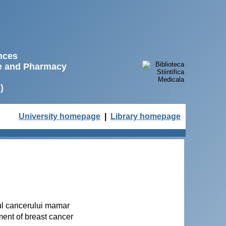
ences
ne and Pharmacy
)
University homepage
|
Library homepage
ntul cancerului mamar
tment of breast cancer