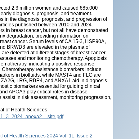
fected 2.3 million women and caused 685,000
r early diagnosis, prognosis, and treatment.
oles in the diagnosis, prognosis, and progression of
c articles published between 2010 and 2024.
 in breast cancer, but not all have demonstrated
atrix degradation, providing information on
 breast cancer. Serum levels of CA 15-3, HSP90A,
and BRWD3 are elevated in the plasma of
e detected at different stages of breast cancer.
astases and monitoring chemotherapy. Apoptosis
emotherapy, indicating a positive response,
l. Chemotherapy resistance biomarkers include
rkers in biofluids, while MAST4 and FLG are
nd ZA2G, LRG, RBP4, and ANXA1 aid in diagnosis
stic biomarkers essential for guiding clinical
d APOA3 play critical roles in disease
 assist in risk assessment, monitoring progression,
nal of Health Sciences
HS_11_3_2024_anexa2__site.pdf
al of Health Sciences 2024 Vol. 11, Issue 2