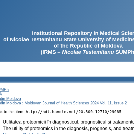
Institutional Repository in Medical Sci
of Nicolae Testemitanu State University of Medici
of the Republic of Moldova
(IRMS –
Nicolae Testemitanu
SUMPh
SUMPh
Ă
i din Moldova
i din Moldova : Moldovan Journal of Health Sciences 2024 Vol. 11, Issue 2
ink to this item:
http://hdl.handle.net/20.500.12710/29085
:
Utilitatea proteomicii în diagnosticul, prognosticul și tratame
:
The utility of proteomics in the diagnosis, prognosis, and trea