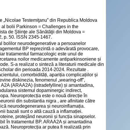
cie „Nicolae Testemiţanu” din Republica Moldova
l bolii Parkinson = Challenges in the
ta de Ştiinţe ale Sănătăţii din Moldova =
 2, p. 50. ISSN 2345-1467.
ul bolilor neurodegenerative a persoanelor
nagementul BP reprezintă o adevărată provocare,
 iar tratamentul farmacologic este unul de
Cercetarea noilor medicamente antiparkinsoniene și
ode. S-a realizat o sinteză a literaturii medicale din
holar din perioada 2014-2024. Rezultate .
cientului, comorbidități, apariția complicațiilor și
evine diskinezia, fenomenul „wearing-off”,
ici A2A (ARAA2A) (istradefylline) și amantadina,
 modularea sistemul dopaminergic indirect,
opa. Neuroprotecția este o nouă direcție în
onii din substantia nigra , are afinitate către
piedică neurodegenerarea și neuroinflamația.
i bazali sunt o altă cauză a inflamației.
roteine, protejând neuronii și funcția sinapselor.
erabil în tratamentul BP. ARAA2A și amantadina
ază. Neuroprotecția ar putea fi realizată prin