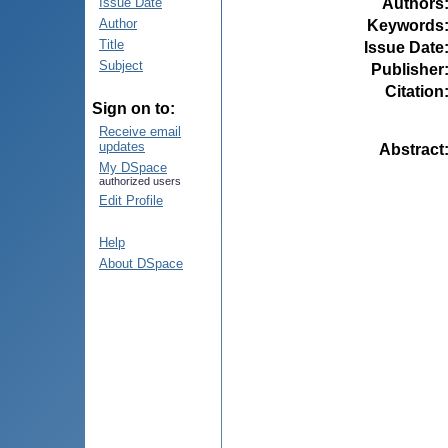
Authors
Issue Date
Author
Keywords
Title
Issue Date
Subject
Publisher
Citation
Sign on to:
Receive email
updates
Abstract
My DSpace
authorized users
Edit Profile
Help
About DSpace