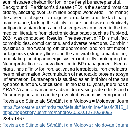
administrarea chelatorilor ionilor de fier și buntaneptanului.
Background . Parkinson’s disease (PD) is the second most 
elderly, affecting over 10 million people worldwide. The mana
the absence of spe cific diagnostic markers, and the fact that p
maintenance, lacking the ability to cure the disease definitivel
antiparkinsonian drugs and challenges encountered in the trea
medical literature from electronic data bases such as PubMed
2024 was conducted. Results. The treatment of PD is multifactor
comorbidities, complications, and adverse reactions. Combini
dyskinesia, the “wearing-off” phenomenon, and “on-off” motor
antagonists (istradefylline) and the antiviral drug, amantadine,
modulating the dopaminergic system indirectly, prolonging the 
Neuroprotection is a new direction in BP management. Neurom
nigra , has affinity for iron, activating ferroptosis. Iron chela
neuroinflammation. Accumulation of neurotoxic proteins (α-synu
inflammation. Buntaneptan is studied as an inhibitor of the tra
synapse function. Conclusion . In the last 10 years, there has 
ARAA2A and amantadine aids in decreasing side effects and en
Neurodegeneration can be prevented by administering iron che
:
Revista de Științe ale Sănătății din Moldova = Moldovan Jour
:
https://cercetare.usmf.md/sites/default/files/inline-files/MJ
https://repository.usmf.md/handle/20.500.12710/29095
:
2345-1467
:
Revista de Științe ale Sănătății din Moldova : Moldovan Journ