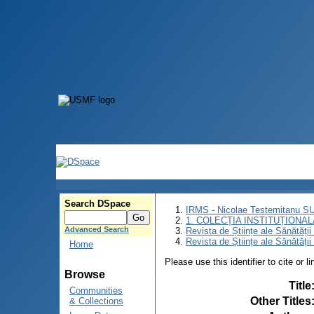
Search DSpace
IRMS - Nicolae Testemitanu 
1. COLECȚIA INSTITUȚIONAL
Advanced Search
Revista de Științe ale Sănătăți
Revista de Științe ale Sănătăți
Home
Please use this identifier to cite or l
Browse
Title
Communities
Other Titles
& Collections