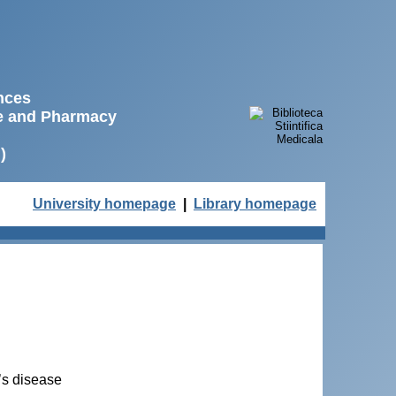
ences
ne and Pharmacy
)
University homepage
|
Library homepage
’s disease