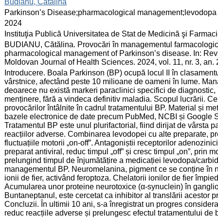
:
Budianu, Cătălina
:
Parkinson’s Disease;pharmacological management;levodopa
:
2024
:
Instituţia Publică Universitatea de Stat de Medicină şi Farma
:
BUDIANU, Cătălina. Provocări în managementul farmacologic a
pharmacological management of Parkinson’s disease. In: Revis
Moldovan Journal of Health Sciences. 2024, vol. 11, nr. 3, an.
:
Introducere. Boala Parkinson (BP) ocupă locul II în clasament
vârstnice, afectând peste 10 milioane de oameni în lume. Ma
deoarece nu există markeri paraclinici specifici de diagnostic,
menținere, fără a vindeca definitiv maladia. Scopul lucrării. 
provocărilor întâlnite în cadrul tratamentului BP. Material și met
bazele electronice de date precum PubMed, NCBI și Google Sc
Tratamentul BP este unul plurifactorial, fiind dirijat de vârsta pa
reacțiilor adverse. Combinarea levodopei cu alte preparate, pr
fluctuațiile motorii „on-off”. Antagoniștii receptorilor adenozin
preparat antiviral, reduc timpul „off” și cresc timpul „on”, prin
prelungind timpul de înjumătățire a medicației levodopa/carbid
managementul BP. Neuromelanina, pigment ce se conține în neur
ionii de fier, activând feroptoza. Chelatorii ionilor de fier îm
Acumularea unor proteine neurotoxice (α-synuclein) în ganglioni
Buntaneptanul, este cercetat ca inhibitor al translării acestor p
Concluzii. În ultimii 10 ani, s-a înregistrat un progres consid
reduc reacțiile adverse și prelungesc efectul tratamentului de b