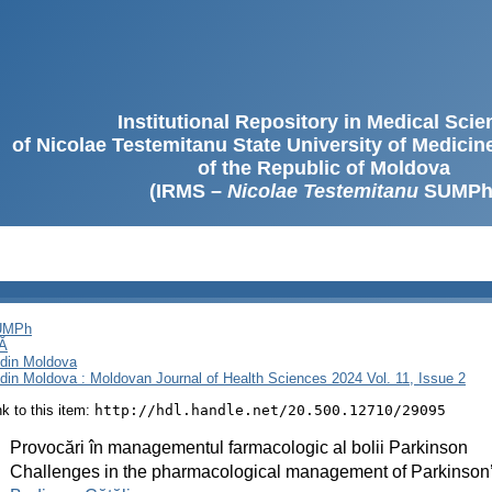
Institutional Repository in Medical Sci
of Nicolae Testemitanu State University of Medici
of the Republic of Moldova
(IRMS –
Nicolae Testemitanu
SUMPh
SUMPh
Ă
i din Moldova
i din Moldova : Moldovan Journal of Health Sciences 2024 Vol. 11, Issue 2
ink to this item:
http://hdl.handle.net/20.500.12710/29095
:
Provocări în managementul farmacologic al bolii Parkinson
:
Challenges in the pharmacological management of Parkinson