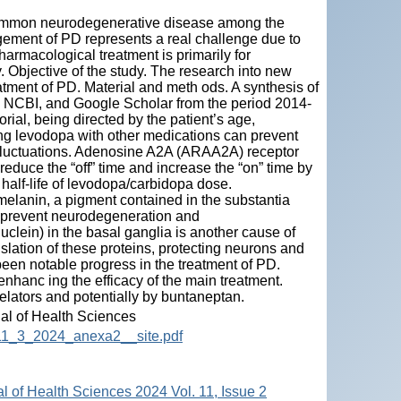
common neurodegenerative disease among the
gement of PD represents a real challenge due to
harmacological treatment is primarily for
y. Objective of the study. The research into new
tment of PD. Material and meth ods. A synthesis of
, NCBI, and Google Scholar from the period 2014-
ial, being directed by the patient’s age,
ng levodopa with other medications can prevent
 fluctuations. Adenosine A2A (ARAA2A) receptor
 reduce the “off” time and increase the “on” time by
half-life of levodopa/carbidopa dose.
elanin, a pigment contained in the substantia
tors prevent neurodegeneration and
clein) in the basal ganglia is another cause of
nslation of these proteins, protecting neurons and
been notable progress in the treatment of PD.
hanc ing the efficacy of the main treatment.
lators and potentially by buntaneptan.
nal of Health Sciences
HS_11_3_2024_anexa2__site.pdf
al of Health Sciences 2024 Vol. 11, Issue 2