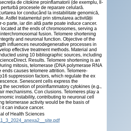
ecreția de citokine proinflamatorii (de exemplu, Il-
i perturbă procesele de reparare celulară.
curtarea lor conducând la instabilitate genomică,
Astfel tratamentul prin stimularea activității
tr-o parte, iar din altă parte poate induce cancer.
 located at the ends of chromosomes, serving a
 interchromosomal fusion. Telomere shortening
tegrity and neuronal function. Objective of the
ngth influences neurodegenerative processes in
elop effective treatment methods. Material and
onducted using 10 bibliographic sources, including
cienceDirect. Results. Telomere shortening is an
s. During mitosis, telomerase (DNA polymerase RNA
e ends causes telomere attrition. Telomere-
16 suppression factors, which regulate the ex
enescence. Senescent cells express the
the secretion of proinflammatory cytokines (e.g.,
epair mechanisms. Con clusions. Telomeres play a
nomic instability, contributing to neuronal cell
ng telomerase activity would be the basis of
 it can induce cancer.
nal of Health Sciences
HS_11_3_2024_anexa2__site.pdf