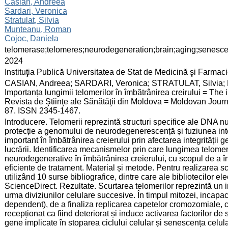
:
Casian, Andreea
Sardari, Veronica
Stratulat, Silvia
Munteanu, Roman
Cojoc, Daniela
:
telomerase;telomeres;neurodegeneration;brain;aging;senesce
:
2024
:
Instituţia Publică Universitatea de Stat de Medicină şi Farma
:
CASIAN, Andreea; SARDARI, Veronica; STRATULAT, Silvi
Importanța lungimii telomerilor în îmbătrânirea creirului = The 
Revista de Ştiinţe ale Sănătăţii din Moldova = Moldovan Journal
87. ISSN 2345-1467.
:
Introducere. Telomerii reprezintă structuri specifice ale DNA nu
protecție a genomului de neurodegenerescență și fuziunea int
important în îmbătrânirea creierului prin afectarea integrității
lucrării. Identificarea mecanismelor prin care lungimea telome
neurodegenerative în îmbătrânirea creierului, cu scopul de a 
eficiente de tratament. Material și metode. Pentru realizarea scop
utilizând 10 surse bibliografice, dintre care ale bibliotecilo
ScienceDirect. Rezultate. Scurtarea telomerilor reprezintă un i
urma diviziunilor celulare succesive. În timpul mitozei, inca
dependent), de a finaliza replicarea capetelor cromozomiale, 
recepționat ca fiind deteriorat și induce activarea factorilor d
gene implicate în stoparea ciclului celular și senescența celu