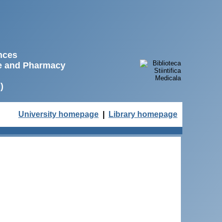
ences
ne and Pharmacy
)
University homepage
|
Library homepage