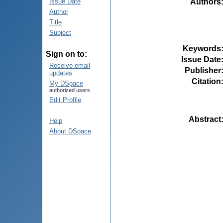
Authors
Issue Date
Author
Title
Subject
Keywords
Sign on to:
Issue Date
Receive email
Publisher
updates
Citation
My DSpace
authorized users
Edit Profile
Abstract
Help
About DSpace