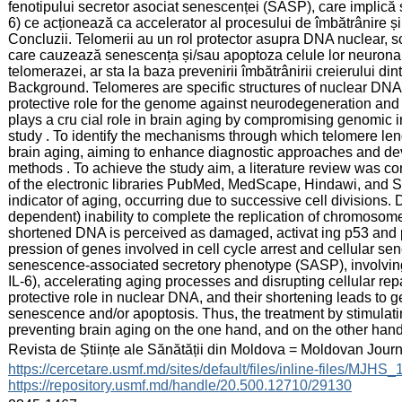
fenotipului secretor asociat senescenței (SASP), care implică s
6) ce acționează ca accelerator al procesului de îmbătrânire ș
Concluzii. Telomerii au un rol protector asupra DNA nuclear, s
care cauzează senescența și/sau apoptoza celule lor neuronale. 
telomerazei, ar sta la baza prevenirii îmbătrânirii creierului din
Background. Telomeres are specific structures of nuclear DNA
protective role for the genome against neurodegeneration and
plays a cru cial role in brain aging by compromising genomic in
study . To identify the mechanisms through which telomere le
brain aging, aiming to enhance diagnostic approaches and dev
methods . To achieve the study aim, a literature review was c
of the electronic libraries PubMed, MedScape, Hindawi, and S
indicator of aging, occurring due to successive cell division
dependent) inability to complete the replication of chromosom
shortened DNA is perceived as damaged, activat ing p53 and p
pression of genes involved in cell cycle arrest and cellular s
senescence-associated secretory phenotype (SASP), involving 
IL-6), accelerating aging processes and disrupting cellular r
protective role in nuclear DNA, and their shortening leads to ge
senescence and/or apoptosis. Thus, the treatment by stimulati
preventing brain aging on the one hand, and on the other hand
:
Revista de Științe ale Sănătății din Moldova = Moldovan Jour
:
https://cercetare.usmf.md/sites/default/files/inline-files/MJ
https://repository.usmf.md/handle/20.500.12710/29130