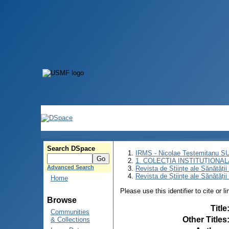
Search DSpace
IRMS - Nicolae Testemitanu 
1. COLECȚIA INSTITUȚIONAL
Advanced Search
Revista de Științe ale Sănătăți
Revista de Științe ale Sănătăți
Home
Please use this identifier to cite or l
Browse
Title
Communities
Other Titles
& Collections