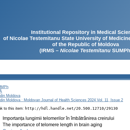
Institutional Repository in Medical Sci
of Nicolae Testemitanu State University of Medici
of the Republic of Moldova
(IRMS –
Nicolae Testemitanu
SUMPh
SUMPh
Ă
i din Moldova
i din Moldova : Moldovan Journal of Health Sciences 2024 Vol. 11, Issue 2
ink to this item:
http://hdl.handle.net/20.500.12710/29130
:
Importanța lungimii telomerilor în îmbătrânirea creirului
:
The importance of telomere length in brain aging