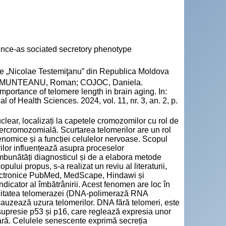
nce-as sociated secretory phenotype
cie „Nicolae Testemiţanu” din Republica Moldova
a; MUNTEANU, Roman; COJOC, Daniela.
importance of telomere length in brain aging. In:
 of Health Sciences. 2024, vol. 11, nr. 3, an. 2, p.
clear, localizați la capetele cromozomilor cu rol de
ercromozomială. Scurtarea telomerilor are un rol
 genomice și a funcției celulelor nervoase. Scopul
rilor influențează asupra proceselor
îmbunătăți diagnosticul și de a elabora metode
ului propus, s-a realizat un reviu al literaturii,
r electronice PubMed, MedScape, Hindawi și
ndicator al îmbătrânirii. Acest fenomen are loc în
pacitatea telomerazei (DNA-polimerază RNA
cauzează uzura telomerilor. DNA fără telomeri, este
e supresie p53 și p16, care reglează expresia unor
lară. Celulele senescente exprimă secreția