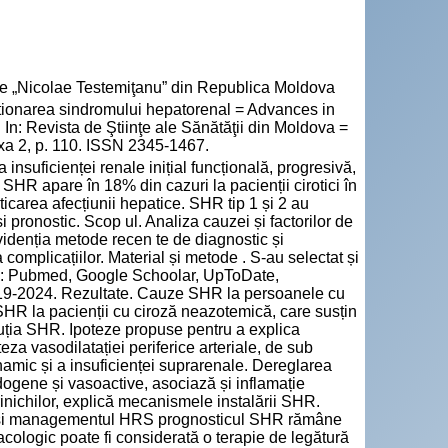
cie „Nicolae Testemiţanu” din Republica Moldova
ionarea sindromului hepatorenal = Advances in
: Revista de Ştiinţe ale Sănătăţii din Moldova =
exa 2, p. 110. ISSN 2345-1467.
nsuficienței renale inițial funcțională, progresivă,
. SHR apare în 18% din cazuri la pacienții cirotici în
icarea afecțiunii hepatice. SHR tip 1 și 2 au
și pronostic. Scop ul. Analiza cauzei și factorilor de
videnția metode recen te de diagnostic și
omplicațiilor. Material și metode . S-au selectat și
chis: Pubmed, Google Schoolar, UpToDate,
019-2024. Rezultate. Cauze SHR la persoanele cu
a SHR la pacienții cu ciroză neazotemică, care susțin
luția SHR. Ipoteze propuse pentru a explica
za vasodilatației periferice arteriale, de sub
namic și a insuficienței suprarenale. Dereglarea
ndogene și vasoactive, asociază și inflamație
rinichilor, explică mecanismele instalării SHR.
cul și managementul HRS prognosticul SHR rămâne
acologic poate fi considerată o terapie de legătură