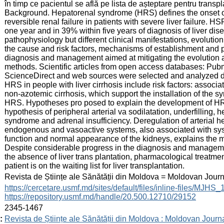
în timp ce pacientul se află pe lista de așteptare pentru transpla
Background. Hepatorenal syndrome (HRS) defines the onset of in
reversible renal failure in patients with severe liver failure. H
one year and in 39% within five years of diagnosis of liver di
pathophysiology but different clinical manifestations, evolution
the cause and risk factors, mechanisms of establishment and 
diagnosis and management aimed at mitigating the evolution 
methods. Scientific articles from open access databases: P
ScienceDirect and web sources were selected and analyzed d
HRS in people with liver cirrhosis include risk factors: associ
non-azotemic cirrhosis, which support the installation of the s
HRS. Hypotheses pro posed to explain the development of HRS 
hypothesis of peripheral arterial va sodilatation, underfilling,
syndrome and adrenal insufficiency. Deregulation of arterial 
endogenous and vasoactive systems, also associated with syst
function and normal appearance of the kidneys, explains the 
Despite considerable progress in the diagnosis and managem
the absence of liver trans plantation, pharmacological treatme
patient is on the waiting list for liver transplantation.
:
Revista de Științe ale Sănătății din Moldova = Moldovan Jour
:
https://cercetare.usmf.md/sites/default/files/inline-files/MJ
https://repository.usmf.md/handle/20.500.12710/29152
:
2345-1467
:
Revista de Științe ale Sănătății din Moldova : Moldovan Journ