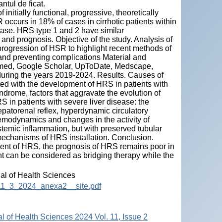
ntul de ficat.
itially functional, progressive, theoretically
SR occurs in 18% of cases in cirrhotic patients within
sease. HRS type 1 and 2 have similar
 and prognosis. Objective of the study. Analysis of
progression of HSR to highlight recent methods of
and preventing complications Material and
ubmed, Google Scholar, UpToDate, Medscape,
uring the years 2019-2024. Results. Causes of
ated with the development of HRS in patients with
yndrome, factors that aggravate the evolution of
in patients with severe liver disease: the
 hepatorenal reflex, hyperdynamic circulatory
hemodynamics and changes in the activity of
emic inflammation, but with preserved tubular
mechanisms of HRS installation. Conclusion.
ent of HRS, the prognosis of HRS remains poor in
nt can be considered as bridging therapy while the
nal of Health Sciences
HS_11_3_2024_anexa2__site.pdf
al of Health Sciences 2024 Vol. 11, Issue 2