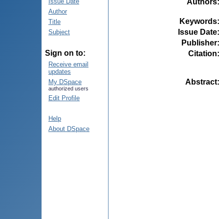
Authors
Issue Date
Author
Keywords
Title
Issue Date
Subject
Publisher
Sign on to:
Citation
Receive email
updates
Abstract
My DSpace
authorized users
Edit Profile
Help
About DSpace