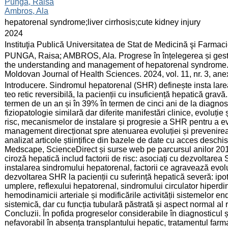
:
Punga, Raisa
Ambros, Ala
:
hepatorenal syndrome;liver cirrhosis;cute kidney injury
:
2024
:
Instituţia Publică Universitatea de Stat de Medicină şi Farma
:
PUNGA, Raisa; AMBROS, Ala. Progrese în înțelegerea și gest
the understanding and management of hepatorenal syndrome. In
Moldovan Journal of Health Sciences. 2024, vol. 11, nr. 3, an
:
Introducere. Sindromul hepatorenal (SHR) definește insta larea i
teo retic reversibilă, la pacienții cu insuficiență hepatică gravă
termen de un an și în 39% în termen de cinci ani de la diagnost
fiziopatologie similară dar diferite manifestări clinice, evoluție 
risc, mecanismelor de instalare și progresie a SHR pentru a e
management direcționat spre atenuarea evoluției și prevenirea c
analizat articole științifice din bazele de date cu acces des
Medscape, ScienceDirect și surse web pe parcursul anilor 2
ciroză hepatică includ factorii de risc: asociați cu dezvoltare
instalarea sindromului hepatorenal, factorii ce agravează evo
dezvoltarea SHR la pacienții cu suferință hepatică severă: ipote
umplere, reflexului hepatorenal, sindromului circulator hiperdi
hemodinamicii arteriale și modificările activității sistemelor e
sistemică, dar cu funcția tubulară păstrată și aspect normal al 
Concluzii. În pofida progreselor considerabile în diagnosti
nefavorabil în absența transplantului hepatic, tratamentul farm