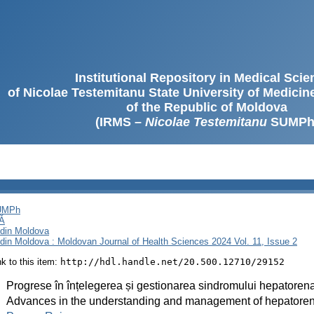
Institutional Repository in Medical Sci
of Nicolae Testemitanu State University of Medici
of the Republic of Moldova
(IRMS –
Nicolae Testemitanu
SUMPh
SUMPh
Ă
i din Moldova
i din Moldova : Moldovan Journal of Health Sciences 2024 Vol. 11, Issue 2
ink to this item:
http://hdl.handle.net/20.500.12710/29152
:
Progrese în înțelegerea și gestionarea sindromului hepatoren
:
Advances in the understanding and management of hepatore