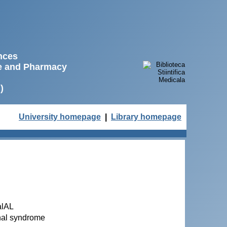
ences
ne and Pharmacy
)
University homepage
|
Library homepage
alAL
nal syndrome