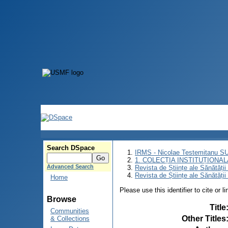
Search DSpace
IRMS - Nicolae Testemitanu 
1. COLECȚIA INSTITUȚIONAL
Advanced Search
Revista de Științe ale Sănătăți
Revista de Științe ale Sănătăți
Home
Please use this identifier to cite or l
Browse
Title
Communities
Other Titles
& Collections