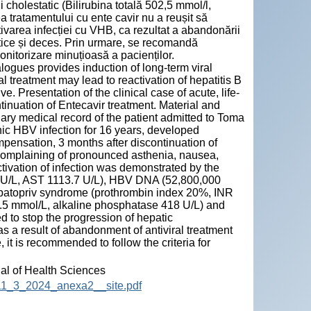
cholestatic (Bilirubina totală 502,5 mmol/l,
a tratamentului cu ente cavir nu a reușit să
varea infecției cu VHB, ca rezultat a abandonării
tice și deces. Prin urmare, se recomandă
monitorizare minuțioasă a pacienților.
nalogues provides induction of long-term viral
l treatment may lead to reactivation of hepatitis B
e. Presentation of the clinical case of acute, life-
tinuation of Entecavir treatment. Material and
ry medical record of the patient admitted to Toma
nic HBV infection for 16 years, developed
mpensation, 3 months after discontinuation of
 complaining of pronounced asthenia, nausea,
tivation of infection was demonstrated by the
7.6 U/L, AST 1113.7 U/L), HBV DNA (52,800,000
epatopriv syndrome (prothrombin index 20%, INR
02.5 mmol/L, alkaline phosphatase 418 U/L) and
d to stop the progression of hepatic
 a result of abandonment of antiviral treatment
it is recommended to follow the criteria for
nal of Health Sciences
HS_11_3_2024_anexa2__site.pdf