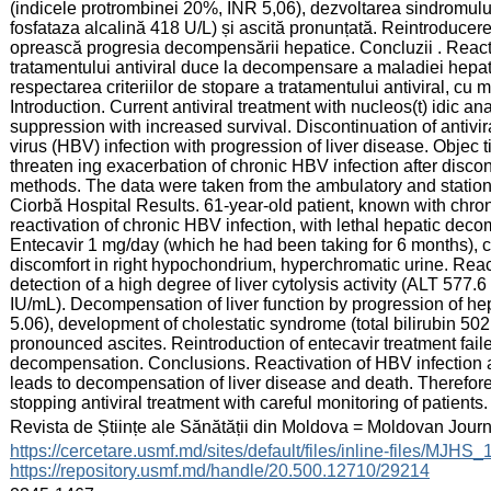
(indicele protrombinei 20%, INR 5,06), dezvoltarea sindromului 
fosfataza alcalină 418 U/L) și ascită pronunțată. Reintroducere
oprească progresia decompensării hepatice. Concluzii . Reacti
tratamentului antiviral duce la decompensare a maladiei hepa
respectarea criteriilor de stopare a tratamentului antiviral, cu 
Introduction. Current antiviral treatment with nucleos(t) idic a
suppression with increased survival. Discontinuation of antivira
virus (HBV) infection with progression of liver disease. Objec tiv
threaten ing exacerbation of chronic HBV infection after discon
methods. The data were taken from the ambulatory and stationa
Ciorbă Hospital Results. 61-year-old patient, known with chro
reactivation of chronic HBV infection, with lethal hepatic deco
Entecavir 1 mg/day (which he had been taking for 6 months),
discomfort in right hypochondrium, hyperchromatic urine. Reac
detection of a high degree of liver cytolysis activity (ALT 57
IU/mL). Decompensation of liver function by progression of h
5.06), development of cholestatic syndrome (total bilirubin 5
pronounced ascites. Reintroduction of entecavir treatment faile
decompensation. Conclusions. Reactivation of HBV infection as
leads to decompensation of liver disease and death. Therefore, 
stopping antiviral treatment with careful monitoring of patients.
:
Revista de Științe ale Sănătății din Moldova = Moldovan Jour
:
https://cercetare.usmf.md/sites/default/files/inline-files/MJ
https://repository.usmf.md/handle/20.500.12710/29214