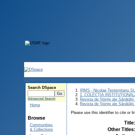
Search DSpace
IRMS - Nicolae Testemitanu 
1. COLECȚIA INSTITUȚIONAL
Advanced Search
Revista de Științe ale Sănătăți
Revista de Științe ale Sănătăți
Home
Please use this identifier to cite or l
Browse
Title
Communities
Other Titles
& Collections