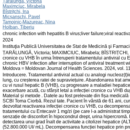
:
Țarălungă, Victoria
Maximciuc, Mirabela
Bîstrițchi, Ina
Micșanschi, Pavel
Tamojnic-Mazureac, Nina
Holban, Tiberiu
:
chronic infection with hepatitis B virus;liver failure;viral react
:
2024
:
Instituţia Publică Universitatea de Stat de Medicină şi Farma
:
ȚARĂLUNGĂ, Victoria; MAXIMCIUC, Mirabela; BÎSTRIȚCHI, Ina, e
cronice cu VHB în urma întreruperii tratamentului antiviral cu En
chronic HBV infection after interruption of antiviral treatment wi
Moldova = Moldovan Journal of Health Sciences. 2024, vol. 11
:
Introducere. Tratamentul antiviral actual cu analogi nucleoz(t)
lung, cu creșterea ratei de supraviețuire. Abandonarea trat amen
cu vi rusul hepatic B (VHB), cu progresare a maladiei hepatice.
exacerbare acută, cu sfârșit letal a infecției cronice cu VHB 
Material și metode . Datele au fost prelevate din fișa medicală 
SCBI Toma Ciorbă. Rezul tate. Pacient în vârstă de 61 ani, cu
dezvoltat reactivarea infecției cronice cu VHB, cu decompensa
tratamentului cu Entecavir 1 mg/zi (pe care l-a administrat timp
senzație de disconfort în hipocondrul drept, urina hipercromă. 
detectarea unui grad înalt de activitate a citolizei hepatice 
(52.800.000 UI/ mL). Decompensarea funcției hepatice prin p