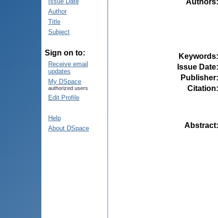
Authors
Issue Date
Author
Title
Subject
Sign on to:
Keywords
Receive email
Issue Date
updates
Publisher
My DSpace
Citation
authorized users
Edit Profile
Help
Abstract
About DSpace