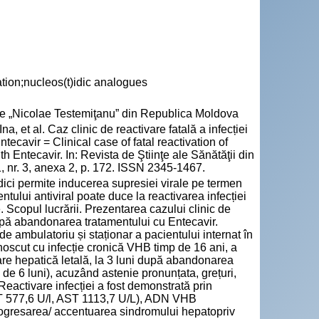
ivation;nucleos(t)idic analogues
cie „Nicolae Testemiţanu” din Republica Moldova
t al. Caz clinic de reactivare fatală a infecției
tecavir = Clinical case of fatal reactivation of
th Entecavir. In: Revista de Ştiinţe ale Sănătăţii din
, nr. 3, anexa 2, p. 172. ISSN 2345-1467.
idici permite inducerea supresiei virale pe termen
tului antiviral poate duce la reactivarea infecției
 Scopul lucrării. Prezentarea cazului clinic de
după abandonarea tratamentului cu Entecavir.
de ambulatoriu și staționar a pacientului internat în
noscut cu infecție cronică VHB timp de 16 ani, a
re hepatică letală, la 3 luni după abandonarea
 de 6 luni), acuzând astenie pronunțata, grețuri,
Reactivare infecției a fost demonstrată prin
(ALT 577,6 U/l, AST 1113,7 U/L), ADN VHB
rogresarea/ accentuarea sindromului hepatopriv