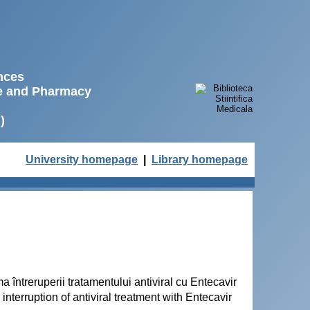
ences
ne and Pharmacy
)
University homepage
|
Library homepage
a întreruperii tratamentului antiviral cu Entecavir
 interruption of antiviral treatment with Entecavir