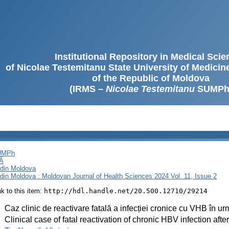
Institutional Repository in Medical Sci
of Nicolae Testemitanu State University of Medici
of the Republic of Moldova
(IRMS –
Nicolae Testemitanu
SUMPh
SUMPh
Ă
i din Moldova
i din Moldova : Moldovan Journal of Health Sciences 2024 Vol. 11, Issue 2
ink to this item:
http://hdl.handle.net/20.500.12710/29214
:
Caz clinic de reactivare fatală a infecției cronice cu VHB în urm
:
Clinical case of fatal reactivation of chronic HBV infection after