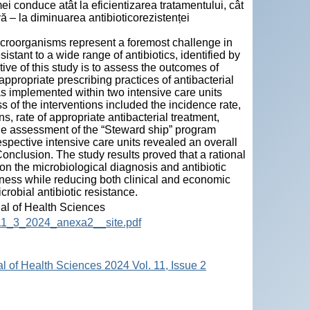
i conduce atât la eficientizarea tratamentului, cât
vă – la diminuarea antibioticorezistenței
 microorganisms represent a foremost challenge in
stant to a wide range of antibiotics, identified by
ive of this study is to assess the outcomes of
ppropriate prescribing practices of antibacterial
 implemented within two intensive care units
s of the interventions included the incidence rate,
ns, rate of appropriate antibacterial treatment,
 The assessment of the “Steward ship” program
spective intensive care units revealed an overall
onclusion. The study results proved that a rational
on the microbiological diagnosis and antibiotic
iveness while reducing both clinical and economic
crobial antibiotic resistance.
nal of Health Sciences
HS_11_3_2024_anexa2__site.pdf
al of Health Sciences 2024 Vol. 11, Issue 2