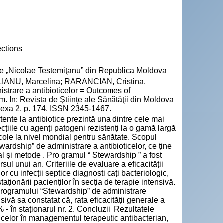
ections
cie „Nicolae Testemiţanu” din Republica Moldova
IANU, Marcelina; RARANCIAN, Cristina.
strare a antibioticelor = Outcomes of
. In: Revista de Ştiinţe ale Sănătăţii din Moldova
anexa 2, p. 174. ISSN 2345-1467.
tente la antibiotice prezintă una dintre cele mai
țiile cu agenți patogeni rezistenți la o gamă largă
icole la nivel mondial pentru sănătate. Scopul
wardship” de administrare a antibioticelor, ce ține
l și metode . Pro gramul “ Stewardship ” a fost
ul unui an. Criteriile de evaluare a eficacității
lor cu infecții septice diagnosti cați bacteriologic,
staționării pacienților în secția de terapie intensivă.
a programului “Stewardship” de administrare
sivă sa constatat că, rata eficacității generale a
% - în staționarul nr. 2. Concluzii. Rezultatele
oticelor în managementul terapeutic antibacterian,