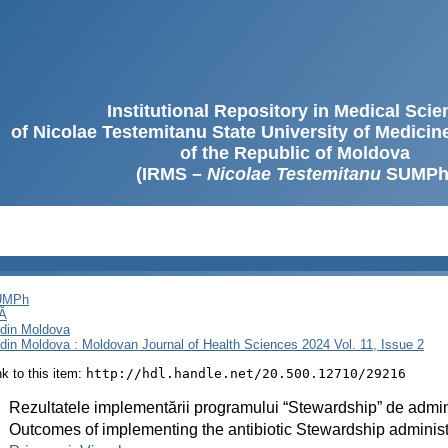
Institutional Repository in Medical Sci
of Nicolae Testemitanu State University of Medici
of the Republic of Moldova
(IRMS –
Nicolae Testemitanu
SUMPh
SUMPh
Ă
i din Moldova
i din Moldova : Moldovan Journal of Health Sciences 2024 Vol. 11, Issue 2
ink to this item:
http://hdl.handle.net/20.500.12710/29216
:
Rezultatele implementării programului “Stewardship” de admini
:
Outcomes of implementing the antibiotic Stewardship adminis