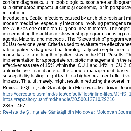
conform diagnosticului microbiologic cu scontarea antibiograme
și la diminuarea impactului clinic și economic, iar în perspecti
microbiene.
Introduction. Septic infections caused by antibiotic-resistant
modern medicine, especially infections involving pathogens resi
the WHO as one of the top 10 global health threats. The objec t
implementing the antibiotic stewardship program, focusing on a
agents. Material and methods . The “Stewardship” program was
(ICUs) over one year. Criteria used to evaluate the effectivenes
rate of patients diagnosed bacteriologically with septic infectio
mortality rate, and length of patient stay in the ICU. Results.
implementation for appropriate antibiotic management in the re
effectiveness rate of 15% within the ICU 1 and 14% in ICU 2. C
antibiotic use in antibacterial therapeutic management, based 
susceptibility testing might lead to a higher treatment effec t
impacts. This, ultimately, might result in reducing the overall mi
:
Revista de Științe ale Sănătății din Moldova = Moldovan Jour
:
https://cercetare.usmf.md/sites/default/files/inline-files/MJ
https://repository.usmf.md/handle/20.500.12710/29216
:
2345-1467
:
Revista de Științe ale Sănătății din Moldova : Moldovan Journ