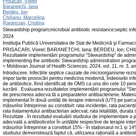
:
Prisacari, Viorel
Baranețchi, Iana
Berdeu, Ion
Chilianu, Marcelina
Rarancian, Cristina
:
Stewardship program;microbial antibiotic resistance;septic inf
:
2024
:
Instituţia Publică Universitatea de Stat de Medicină şi Farma
:
PRISACARI, Viorel; BARANEȚCHI, Iana; BERDEU, Ion; CHIL
Rezultatele implementării programului “Stewardship” de admini
implementing the antibiotic Stewardship administration program
= Moldovan Journal of Health Sciences. 2024, vol. 11, nr. 3, 
:
Introducere. Infecțiile septice cauzate de microorganisme rezis
impor tante provocări pentru medicina modernă, îndeosebi infec
de antibiotice, fiind identificați de OMS ca una din cele 10 per
lucrării . Evaluarea rezultatelor implementării programului “Ste
de prescrierea adecva tă a preparatelor antibacteriene. Materia
implementat în două unități de terapie intensivă (UTI) pe parcurs
măsurilor întreprinse au constituit: rata incidenței, rata pacienți
rata tratamentului antibacterian adecvat, rata letalității, durata 
Rezultate . În rezultatul evaluării studiului de implementare 
adecvată a antibioticelor în unitățile respective de terapie inten
măsurilor întreprinse a constituit 15% - în staționarul nr.1 și 14
studiului demonstrează faptul că, utilizarea rațională a antibi