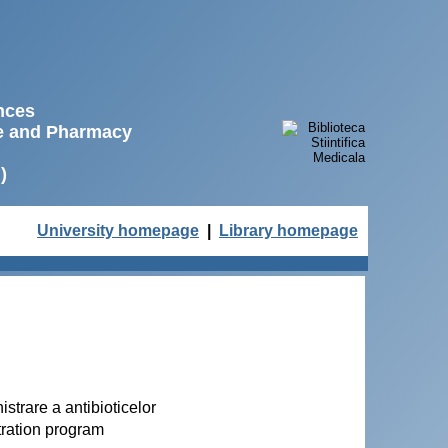
ences
ne and Pharmacy
)
University homepage
|
Library homepage
strare a antibioticelor
tration program