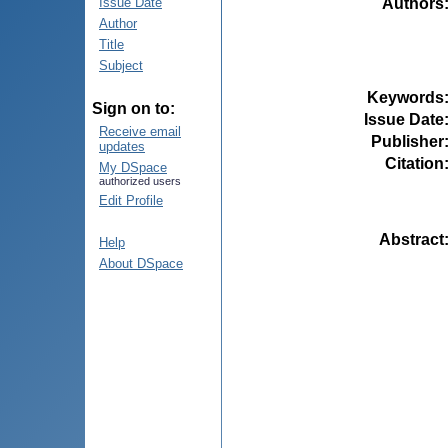
Authors
Issue Date
Author
Title
Subject
Keywords
Sign on to:
Issue Date
Receive email
Publisher
updates
Citation
My DSpace
authorized users
Edit Profile
Abstract
Help
About DSpace