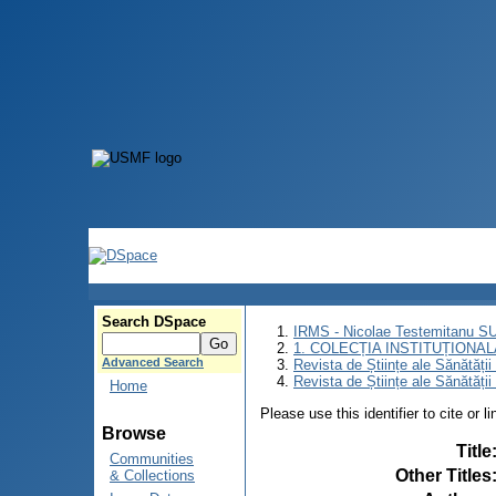
Search DSpace
IRMS - Nicolae Testemitanu 
1. COLECȚIA INSTITUȚIONAL
Advanced Search
Revista de Științe ale Sănătăți
Revista de Științe ale Sănătăți
Home
Please use this identifier to cite or l
Browse
Title
Communities
Other Titles
& Collections