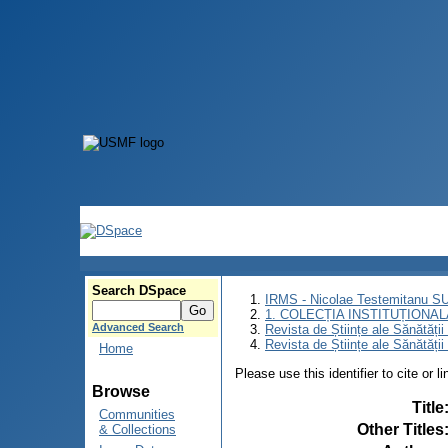
Search DSpace
IRMS - Nicolae Testemitanu 
1. COLECȚIA INSTITUȚIONAL
Advanced Search
Revista de Științe ale Sănătăți
Revista de Științe ale Sănătăți
Home
Please use this identifier to cite or l
Browse
Title
Communities
Other Titles
& Collections