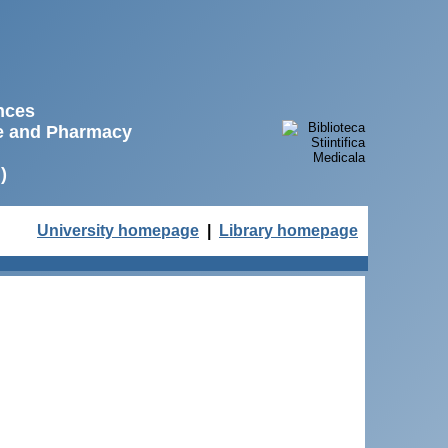
ences
ne and Pharmacy
)
University homepage
|
Library homepage