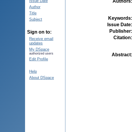
Authors
Issue Date
Author
Title
Keywords
Subject
Issue Date
Publisher
Sign on to:
Citation
Receive email
updates
My DSpace
authorized users
Abstract
Edit Profile
Help
About DSpace