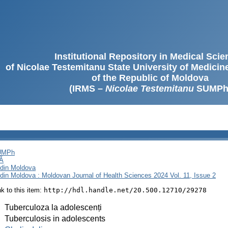
Institutional Repository in Medical Sci
of Nicolae Testemitanu State University of Medici
of the Republic of Moldova
(IRMS –
Nicolae Testemitanu
SUMPh
SUMPh
Ă
i din Moldova
i din Moldova : Moldovan Journal of Health Sciences 2024 Vol. 11, Issue 2
ink to this item:
http://hdl.handle.net/20.500.12710/29278
:
Tuberculoza la adolescenți
:
Tuberculosis in adolescents