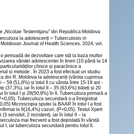
cie „Nicolae Testemiţanu” din Republica Moldova
rculoza la adolescenți = Tuberculosis in
= Moldovan Journal of Health Sciences. 2024, vol.
 o perioadă de dezvoltare care stă la baza multor
izarea vârstei adolescentei în tineri (10 până la 14
articularităților clinice și paraclinice a
rial și metode . În 2023 a fost efectuat un studiu
oza din R. Moldova la adolescenți (vârsta cuprinsa
ni – 59 (51,8%) și lotul II cu vârsta între 15-19 ani -
te (37,3%), iar în lotul II – 35 (63,6%) băieți și 20
 în lotul I și 28(50,9%) în II. Tuberculoza primară a
 (P<0,05). Tuberculoza secundară s-a înregistrat
<0,05) Microscopia sputei la BAAR în lotul I a fost
confirmat la 9(16,4%) cazuri, (P<0,05). Testul Xpert
 sensibil, 2 rezistent), iar în lotul II – la
uberculoza mai frecvent a fost depistată în vârstă
ul I, iar tuberculoza secundară pentru lotul II.