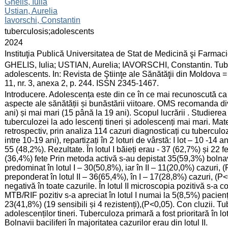
:
Ghelis, Iulia
Ustian, Aurelia
Iavorschi, Constantin
:
tuberculosis;adolescents
:
2024
:
Instituţia Publică Universitatea de Stat de Medicină şi Farma
:
GHELIS, Iulia; USTIAN, Aurelia; IAVORSCHI, Constantin. Tube
adolescents. In: Revista de Ştiinţe ale Sănătăţii din Moldova 
11, nr. 3, anexa 2, p. 244. ISSN 2345-1467.
:
Introducere. Adolescența este din ce în ce mai recunoscută ca
aspecte ale sănătății și bunăstării viitoare. OMS recomanda div
ani) și mai mari (15 până la 19 ani). Scopul lucrării . Studierea p
tuberculozei la ado lescenți tineri și adolescenți mai mari. Mate
retrospectiv, prin analiza 114 cazuri diagnosticați cu tubercul
intre 10-19 ani), repartizați în 2 loturi de vârstă: I lot – 10 -14 a
55 (48,2%). Rezultate. În lotul I băieți erau - 37 (62,7%) și 22 fe
(36,4%) fete Prin metoda activă s-au depistat 35(59,3%) bolnavi
predominat în lotul I – 30(50,8%), iar în II – 11(20,0%) cazuri,
preponderat în lotul II – 36(65,4%), în I – 17(28,8%) cazuri, (P
negativă în toate cazurile. În lotul II microscopia pozitivă s-a 
MTB/RIF pozitiv s-a apreciat în lotul I numai la 5(8,5%) pacienți (3
23(41,8%) (19 sensibili și 4 rezistenți),(P<0,05). Con cluzii. T
adolescenților tineri. Tuberculoza primară a fost prioritară în lot
Bolnavii baciliferi în majoritatea cazurilor erau din lotul II.