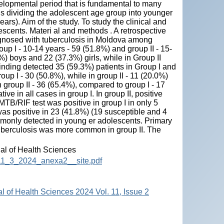
elopmental period that is fundamental to many
 dividing the adolescent age group into younger
ars). Aim of the study. To study the clinical and
escents. Materi al and methods . A retrospective
gnosed with tuberculosis in Moldova among
up I - 10-14 years - 59 (51.8%) and group II - 15-
%) boys and 22 (37.3%) girls, while in Group II
inding detected 35 (59.3%) patients in Group I and
up I - 30 (50.8%), while in group II - 11 (20.0%)
group II - 36 (65.4%), compared to group I - 17
 in all cases in group I. In group II, positive
TB/RIF test was positive in group I in only 5
t was positive in 23 (41.8%) (19 susceptible and 4
mmonly detected in young er adolescents. Primary
tuberculosis was more common in group II. The
nal of Health Sciences
HS_11_3_2024_anexa2__site.pdf
al of Health Sciences 2024 Vol. 11, Issue 2