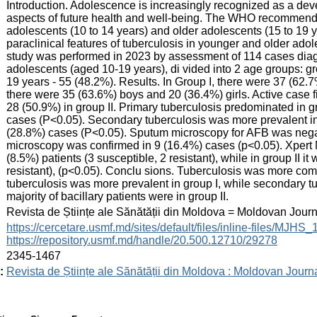
Introduction. Adolescence is increasingly recognized as a dev
aspects of future health and well-being. The WHO recommends
adolescents (10 to 14 years) and older adolescents (15 to 19 ye
paraclinical features of tuberculosis in younger and older adol
study was performed in 2023 by assessment of 114 cases dia
adolescents (aged 10-19 years), di vided into 2 age groups: gro
19 years - 55 (48.2%). Results. In Group I, there were 37 (62.7
there were 35 (63.6%) boys and 20 (36.4%) girls. Active case f
28 (50.9%) in group II. Primary tuberculosis predominated in gro
cases (P<0.05). Secondary tuberculosis was more prevalent in 
(28.8%) cases (P<0.05). Sputum microscopy for AFB was negative
microscopy was confirmed in 9 (16.4%) cases (p<0.05). Xpert M
(8.5%) patients (3 susceptible, 2 resistant), while in group II i
resistant), (p<0.05). Conclu sions. Tuberculosis was more co
tuberculosis was more prevalent in group I, while secondary 
majority of bacillary patients were in group II.
:
Revista de Științe ale Sănătății din Moldova = Moldovan Jour
:
https://cercetare.usmf.md/sites/default/files/inline-files/MJ
https://repository.usmf.md/handle/20.500.12710/29278
:
2345-1467
:
Revista de Științe ale Sănătății din Moldova : Moldovan Journ