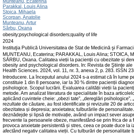
:
Munteanu, Ecaterina
Parakkal, Louis Alina
Stoica, Mihaela
Scorpan, Anatolie
Munteanu, Artur
Sârbu, Oxana
:
obesity;psychological disorders;quality of life
:
2024
:
Instituţia Publică Universitatea de Stat de Medicină şi Farma
:
MUNTEANU, Ecaterina; PARAKKAL, Louis Alina; STOICA, M
SÂRBU, Oxana. Calitatea vieții la pacienții cu obezitate și dereg
obesity and psychological disorders. In: Revista de Ştiinţe al
Health Sciences. 2024, vol. 11, nr. 3, anexa 2, p. 283. ISSN 2
:
Introducere. La începutul anului 2024 s-a estimat că în lume p
constituie 1 din 8 persoane, iar la 30 % dintre pacienții diagno
psihologice. Scopul lucrării. Evaluarea calității vieții la pacienț
metode. Am analizat literatura de specialitate în baza artico
aplicând cuvintele cheie: „obezi tate”, „dereglări psihologice”, „
rezultate de căutare, au fost identificate și revizuite 20 de artic
obezitatea și depresia; anxietatea; tulburările de personalitat
deznădejde și lipsă de motivație, având un impact sever asupra c
frecvente la persoanele obeze, manifestând-se prin frica de a f
provoca anxietate persistentă și stres, ceea ce poate duce la iz
afectând negativ calitatea vieții. Cu tulburări de personalitate 