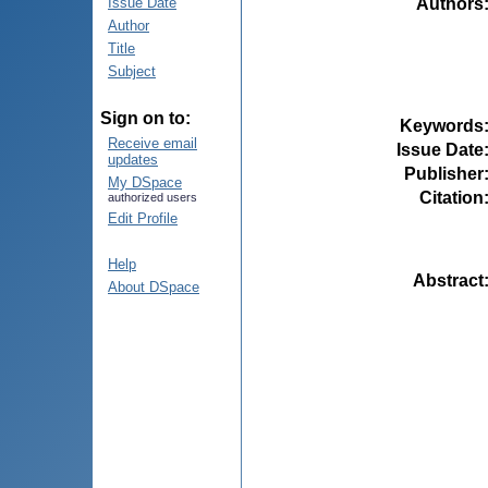
Authors
Issue Date
Author
Title
Subject
Sign on to:
Keywords
Receive email
Issue Date
updates
Publisher
My DSpace
Citation
authorized users
Edit Profile
Help
Abstract
About DSpace