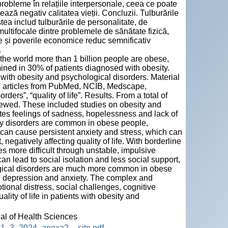
probleme în relațiile interpersonale, ceea ce poate
ează negativ calitatea vieții. Concluzii. Tulburările
ea includ tulburările de personalitate, de
multifocale dintre problemele de sănătate fizică,
ve și poverile economice reduc semnificativ
.
 the world more than 1 billion people are obese,
mined in 30% of patients diagnosed with obesity.
ts with obesity and psychological disorders. Material
n articles from PubMed, NCIB, Medscape,
ers”, “quality of life”. Results. From a total of
eviewed. These included studies on obesity and
tes feelings of sadness, hopelessness and lack of
iety disorders are common in obese people,
 can cause persistent anxiety and stress, which can
negatively affecting quality of life. With borderline
s more difficult through unstable, impulsive
n lead to social isolation and less social support,
logical disorders are much more common in obese
s, depression and anxiety. The complex and
ional distress, social challenges, cognitive
ity of life in patients with obesity and
nal of Health Sciences
HS_11_3_2024_anexa2__site.pdf