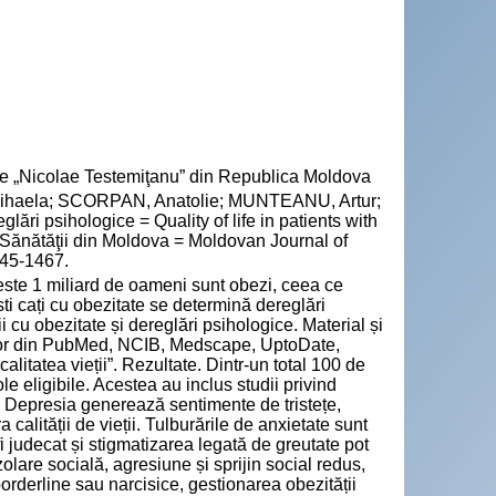
cie „Nicolae Testemiţanu” din Republica Moldova
ihaela; SCORPAN, Anatolie; MUNTEANU, Artur;
lări psihologice = Quality of life in patients with
e Sănătăţii din Moldova = Moldovan Journal of
345-1467.
este 1 miliard de oameni sunt obezi, ceea ce
sti cați cu obezitate se determină dereglări
ii cu obezitate și dereglări psihologice. Material și
lelor din PubMed, NCIB, Medscape, UptoDate,
calitatea vieții”. Rezultate. Dintr-un total 100 de
ole eligibile. Acestea au inclus studii privind
e. Depresia generează sentimente de tristețe,
alității de vieții. Tulburările de anxietate sunt
i judecat și stigmatizarea legată de greutate pot
olare socială, agresiune și sprijin social redus,
borderline sau narcisice, gestionarea obezității