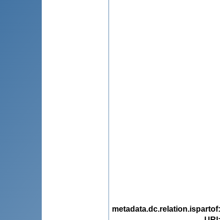
metadata.dc.relation.ispartof
URI