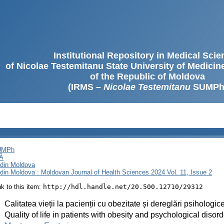
Institutional Repository in Medical Sci
of Nicolae Testemitanu State University of Medici
of the Republic of Moldova
(IRMS –
Nicolae Testemitanu
SUMPh
SUMPh
Ă
i din Moldova
i din Moldova : Moldovan Journal of Health Sciences 2024 Vol. 11, Issue 2
ink to this item:
http://hdl.handle.net/20.500.12710/29312
:
Calitatea vieții la pacienții cu obezitate și dereglări psihologic
:
Quality of life in patients with obesity and psychological disor