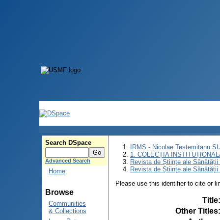
Search DSpace
IRMS - Nicolae Testemitanu 
1. COLECȚIA INSTITUȚIONAL
Advanced Search
Revista de Științe ale Sănătăți
Revista de Științe ale Sănătăți
Home
Please use this identifier to cite or l
Browse
Title
Communities
Other Titles
& Collections