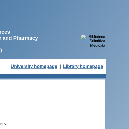
ences
ne and Pharmacy
)
University homepage
|
Library homepage
e
ders