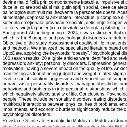
devine mai dificilă prin comportamente instabile, impulsive și 
duce la izolare socială și mai puțin sprijin social, ceea ce afect
psihologice sunt mult mai frecvente la persoanele obeze. Acest
alimentație, depresia și anxietatea. Interacțiunile complexe și 
suferința emoțională, provocările sociale, deficiențele cogniti
calitatea vieții la pacienții cu obezitate și dereglări psihologice
Background. At the beginning of 2024, it was estimated that in
which is 1 in 8 people, and psychological disorders are deter
Objec tive of the study. Assessment of quality of life in patien
and methods. We analyzed the specialized literature based o
UptoDate, applying the keywords: “obesity”, “psychological disord
100 search results, 20 eligible articles were identified and r
depression; anxiety; personality disorders. Depression genera
motivation, having a severe impact on the quality of life. Anx
manifesting as fear of being judged and weight-related stigma
lead to social isolation, aggression and reduced social support, 
or narcissistic personality disorders, managing obesity become
behaviors and problems in interpersonal relationships, which ca
which negatively affects quality of life. Conclusions. Psycho
people. These include per sonality disorders, eating disorder
multifocal interactions between phys ical health problems, emot
impairments, and economic burdens significantly reduce the qual
psychological disorders.
:
Revista de Științe ale Sănătății din Moldova = Moldovan Jour
:
https://cercetare.usmf.md/sites/default/files/inline-files/MJ