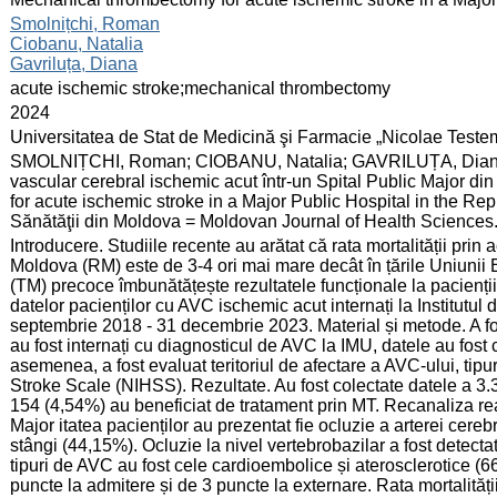
:
Smolnițchi, Roman
Ciobanu, Natalia
Gavriluța, Diana
:
acute ischemic stroke;mechanical thrombectomy
:
2024
:
Universitatea de Stat de Medicină şi Farmacie „Nicolae Test
:
SMOLNIȚCHI, Roman; CIOBANU, Natalia; GAVRILUȚA, Diana.
vascular cerebral ischemic acut într-un Spital Public Major 
for acute ischemic stroke in a Major Public Hospital in the Rep
Sănătăţii din Moldova = Moldovan Journal of Health Sciences. 
:
Introducere. Studiile recente au arătat că rata mortalității pri
Moldova (RM) este de 3-4 ori mai mare decât în țările Uniuni
(TM) precoce îmbunătățește rezultatele funcționale la pacienți
datelor pacienților cu AVC ischemic acut internați la Institutu
septembrie 2018 - 31 decembrie 2023. Material și metode. A fost
au fost internați cu diagnosticul de AVC la IMU, datele au fost
asemenea, a fost evaluat teritoriul de afectare a AVC-ului, tipu
Stroke Scale (NIHSS). Rezultate. Au fost colectate datele a 3.
154 (4,54%) au beneficiat de tratament prin MT. Recanaliza rea
Major itatea pacienților au prezentat fie ocluzie a arterei ce
stângi (44,15%). Ocluzie la nivel vertebrobazilar a fost detect
tipuri de AVC au fost cele cardioembolice și aterosclerotice 
puncte la admitere și de 3 puncte la externare. Rata mortalități