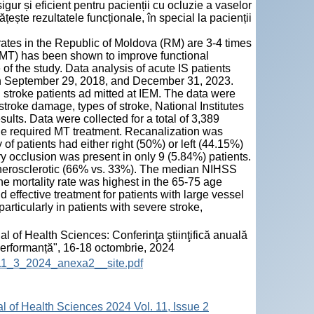
gur și eficient pentru pacienții cu ocluzie a vaselor
ște rezultatele funcționale, în special la pacienții
ates in the Republic of Moldova (RM) are 3-4 times
(MT) has been shown to improve functional
of the study. Data analysis of acute IS patients
en September 29, 2018, and December 31, 2023.
stroke patients ad mitted at IEM. The data were
 stroke damage, types of stroke, National Institutes
lts. Data were collected for a total of 3,389
the required MT treatment. Recanalization was
of patients had either right (50%) or left (44.15%)
y occlusion was present in only 9 (5.84%) patients.
therosclerotic (66% vs. 33%). The median NIHSS
e mortality rate was highest in the 65-75 age
effective treatment for patients with large vessel
rticularly in patients with severe stroke,
l of Health Sciences: Conferinţa ştiinţifică anuală
 performanță", 16-18 octombrie, 2024
HS_11_3_2024_anexa2__site.pdf
al of Health Sciences 2024 Vol. 11, Issue 2