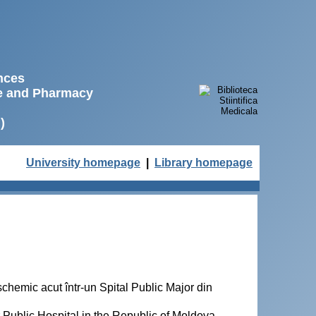
ences
ne and Pharmacy
)
University homepage
|
Library homepage
hemic acut într-un Spital Public Major din
 Public Hospital in the Republic of Moldova