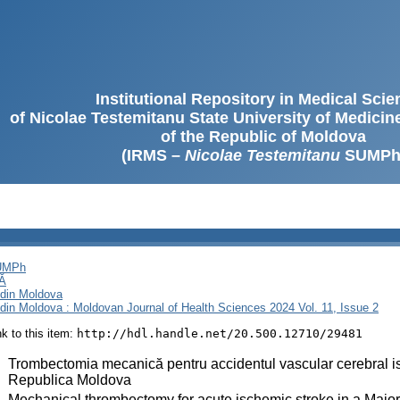
Institutional Repository in Medical Sci
of Nicolae Testemitanu State University of Medici
of the Republic of Moldova
(IRMS –
Nicolae Testemitanu
SUMPh
SUMPh
Ă
i din Moldova
i din Moldova : Moldovan Journal of Health Sciences 2024 Vol. 11, Issue 2
ink to this item:
http://hdl.handle.net/20.500.12710/29481
:
Trombectomia mecanică pentru accidentul vascular cerebral isc
Republica Moldova
:
Mechanical thrombectomy for acute ischemic stroke in a Major