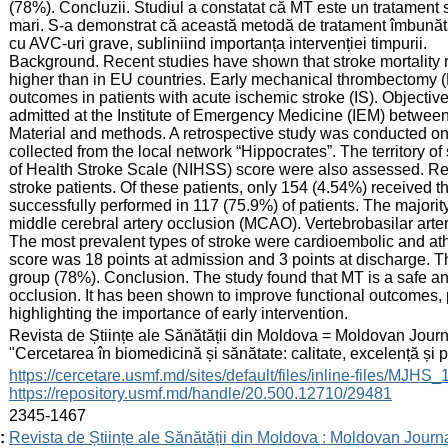
(78%). Concluzii. Studiul a constatat că MT este un tratament si
mari. S-a demonstrat că această metodă de tratament îmbunătățe
cu AVC-uri grave, subliniind importanța intervenției timpurii.
Background. Recent studies have shown that stroke mortality r
higher than in EU countries. Early mechanical thrombectomy 
outcomes in patients with acute ischemic stroke (IS). Objective 
admitted at the Institute of Emergency Medicine (IEM) betwe
Material and methods. A retrospective study was conducted on 
collected from the local network “Hippocrates”. The territory of
of Health Stroke Scale (NIHSS) score were also assessed. Resu
stroke patients. Of these patients, only 154 (4.54%) received 
successfully performed in 117 (75.9%) of patients. The majority 
middle cerebral artery occlusion (MCAO). Vertebrobasilar arter
The most prevalent types of stroke were cardioembolic and a
score was 18 points at admission and 3 points at discharge. Th
group (78%). Conclusion. The study found that MT is a safe and 
occlusion. It has been shown to improve functional outcomes, pa
highlighting the importance of early intervention.
:
Revista de Științe ale Sănătății din Moldova = Moldovan Journa
"Cercetarea în biomedicină și sănătate: calitate, excelență și
:
https://cercetare.usmf.md/sites/default/files/inline-files/MJ
https://repository.usmf.md/handle/20.500.12710/29481
:
2345-1467
:
Revista de Științe ale Sănătății din Moldova : Moldovan Journ