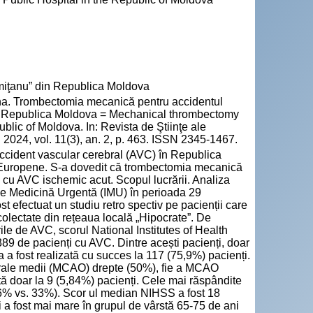
emiţanu” din Republica Moldova
 Trombectomia mecanică pentru accidentul
din Republica Moldova = Mechanical thrombectomy
ublic of Moldova. In: Revista de Ştiinţe ale
2024, vol. 11(3), an. 2, p. 463. ISSN 2345-1467.
n accident vascular cerebral (AVC) în Republica
i Europene. S-a dovedit că trombectomia mecanică
i cu AVC ischemic acut. Scopul lucrării. Analiza
l de Medicină Urgentă (IMU) în perioada 29
 efectuat un studiu retro spectiv pe pacienții care
 colectate din rețeaua locală „Hipocrate”. De
rile de AVC, scorul National Institutes of Health
389 de pacienți cu AVC. Dintre acești pacienți, doar
 a fost realizată cu succes la 117 (75,9%) pacienți.
rebrale medii (MCAO) drepte (50%), fie a MCAO
ată doar la 9 (5,84%) pacienți. Cele mai răspândite
(66% vs. 33%). Scor ul median NIHSS a fost 18
i a fost mai mare în grupul de vârstă 65-75 de ani