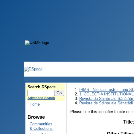
Search DSpace
IRMS - Nicolae Testemitanu 
1. COLECȚIA INSTITUȚIONAL
Advanced Search
Revista de Științe ale Sănătăți
Revista de Științe ale Sănătăți
Home
Please use this identifier to cite or l
Browse
Title
Communities
& Collections
Other Titles