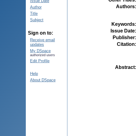
Issue Date
Authors
Author
Title
Subject
Keywords
Issue Date
Sign on to:
Publisher
Receive email
Citation
updates
My DSpace
authorized users
Edit Profile
Abstract
Help
About DSpace