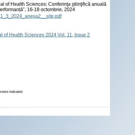
l of Health Sciences: Conferinţa ştiinţifică anuală
 performanță", 16-18 octombrie, 2024
HS_11_3_2024_anexa2__site.pdf
al of Health Sciences 2024 Vol. 11, Issue 2
erwise indicated.