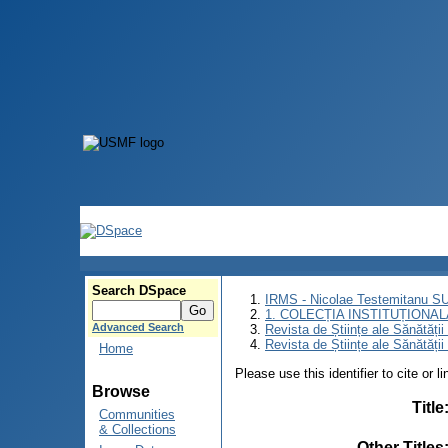
Search DSpace
IRMS - Nicolae Testemitanu 
1. COLECȚIA INSTITUȚIONAL
Advanced Search
Revista de Științe ale Sănătăți
Revista de Științe ale Sănătăți
Home
Please use this identifier to cite or l
Browse
Title
Communities
& Collections
Other Titles