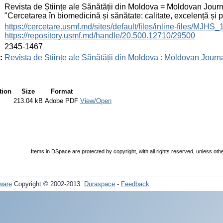
:
Revista de Științe ale Sănătății din Moldova = Moldovan Journa
"Cercetarea în biomedicină și sănătate: calitate, excelență și
:
https://cercetare.usmf.md/sites/default/files/inline-files/MJ
https://repository.usmf.md/handle/20.500.12710/29500
:
2345-1467
:
Revista de Științe ale Sănătății din Moldova : Moldovan Journ
tion
Size
Format
213.04 kB
Adobe PDF
View/Open
Items in DSpace are protected by copyright, with all rights reserved, unless oth
ware
Copyright © 2002-2013
Duraspace
-
Feedback