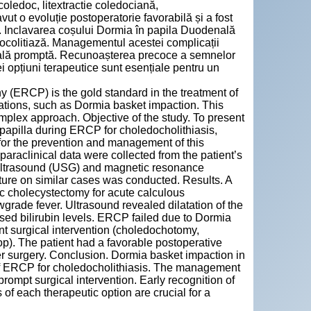
coledoc, litextractie coledociană,
t o evoluție postoperatorie favorabilă și a fost
ii. Inclavarea coșului Dormia în papila Duodenală
ocolitiază. Managementul acestei complicații
gicală promptă. Recunoașterea precoce a semnelor
rei opțiuni terapeutice sunt esențiale pentru un
(ERCP) is the gold standard in the treatment of
cations, such as Dormia basket impaction. This
mplex approach. Objective of the study. To present
papilla during ERCP for choledocholithiasis,
 for the prevention and management of this
paraclinical data were collected from the patient’s
 ultrasound (USG) and magnetic resonance
ture on similar cases was conducted. Results. A
pic cholecystectomy for acute calculous
wgrade fever. Ultrasound revealed dilatation of the
sed bilirubin levels. ERCP failed due to Dormia
nt surgical intervention (choledochotomy,
). The patient had a favorable postoperative
r surgery. Conclusion. Dormia basket impaction in
 of ERCP for choledocholithiasis. The management
prompt surgical intervention. Early recognition of
of each therapeutic option are crucial for a