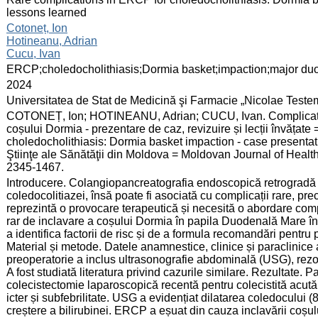
lessons learned
:
Cotoneț, Ion
Hotineanu, Adrian
Cucu, Ivan
:
ERCP;choledocholithiasis;Dormia basket;impaction;major duo
:
2024
:
Universitatea de Stat de Medicină şi Farmacie „Nicolae Test
:
COTONEȚ, Ion; HOTINEANU, Adrian; CUCU, Ivan. Complicații 
coșului Dormia - prezentare de caz, revizuire și lecții învățat
choledocholithiasis: Dormia basket impaction - case presentat
Ştiinţe ale Sănătăţii din Moldova = Moldovan Journal of Health
2345-1467.
:
Introducere. Colangiopancreatografia endoscopică retrogradă 
coledocolitiazei, însă poate fi asociată cu complicații rare, p
reprezintă o provocare terapeutică și necesită o abordare comp
rar de inclavare a coșului Dormia în papila Duodenală Mare î
a identifica factorii de risc și de a formula recomandări pentr
Material și metode. Datele anamnestice, clinice și paraclinice 
preoperatorie a inclus ultrasonografie abdominală (USG), rez
A fost studiată literatura privind cazurile similare. Rezultate.
colecistectomie laparoscopică recentă pentru colecistită acută
icter și subfebrilitate. USG a evidențiat dilatarea coledocului (
creștere a bilirubinei. ERCP a eșuat din cauza inclavării coșu