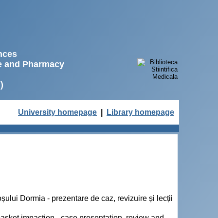
ences
ne and Pharmacy
)
University homepage
|
Library homepage
ului Dormia - prezentare de caz, revizuire și lecții
asket impaction - case presentation, review and