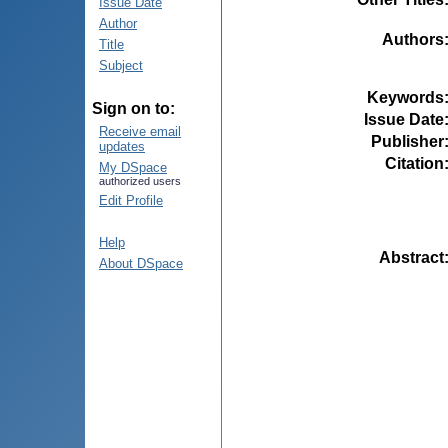
Issue Date
Author
Authors
Title
Subject
Keywords
Sign on to:
Issue Date
Receive email
Publisher
updates
Citation
My DSpace
authorized users
Edit Profile
Help
Abstract
About DSpace