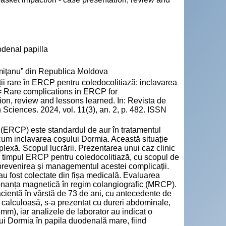
denal papilla
emiţanu” din Republica Moldova
rare în ERCP pentru coledocolitiază: inclavarea
e = Rare complications in ERCP for
ion, review and lessons learned. In: Revista de
 Sciences. 2024, vol. 11(3), an. 2, p. 482. ISSN
(ERCP) este standardul de aur în tratamentul
recum inclavarea coșului Dormia. Această situație
lexă. Scopul lucrării. Prezentarea unui caz clinic
n timpul ERCP pentru coledocolitiază, cu scopul de
u prevenirea și managementul acestei complicații.
au fost colectate din fișa medicală. Evaluarea
onanța magnetică în regim colangiografic (MRCP).
 Pacientă în vârstă de 73 de ani, cu antecedente de
 calculoasă, s-a prezentat cu dureri abdominale,
8mm), iar analizele de laborator au indicat o
lui Dormia în papila duodenală mare, fiind