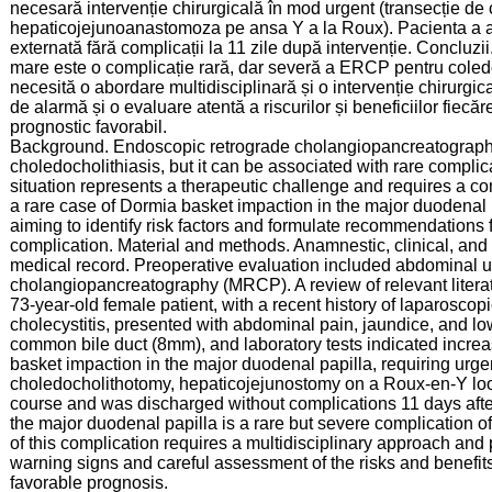
necesară intervenție chirurgicală în mod urgent (transecție de 
hepaticojejunoanastomoza pe ansa Y a la Roux). Pacienta a avu
externată fără complicații la 11 zile după intervenție. Concluz
mare este o complicație rară, dar severă a ERCP pentru coled
necesită o abordare multidisciplinară și o intervenție chirur
de alarmă și o evaluare atentă a riscurilor și beneficiilor fiecă
prognostic favorabil.
Background. Endoscopic retrograde cholangiopancreatography 
choledocholithiasis, but it can be associated with rare compli
situation represents a therapeutic challenge and requires a co
a rare case of Dormia basket impaction in the major duodenal 
aiming to identify risk factors and formulate recommendations
complication. Material and methods. Anamnestic, clinical, and 
medical record. Preoperative evaluation included abdominal
cholangiopancreatography (MRCP). A review of relevant litera
73-year-old female patient, with a recent history of laparosco
cholecystitis, presented with abdominal pain, jaundice, and lo
common bile duct (8mm), and laboratory tests indicated increa
basket impaction in the major duodenal papilla, requiring urge
choledocholithotomy, hepaticojejunostomy on a Roux-en-Y loop
course and was discharged without complications 11 days afte
the major duodenal papilla is a rare but severe complication
of this complication requires a multidisciplinary approach and 
warning signs and careful assessment of the risks and benefits 
favorable prognosis.