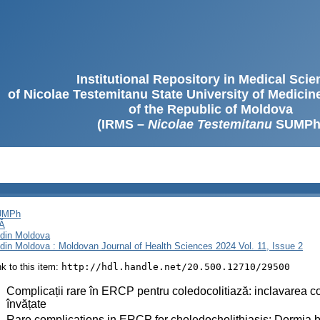
Institutional Repository in Medical Sci
of Nicolae Testemitanu State University of Medici
of the Republic of Moldova
(IRMS –
Nicolae Testemitanu
SUMPh
SUMPh
Ă
i din Moldova
i din Moldova : Moldovan Journal of Health Sciences 2024 Vol. 11, Issue 2
ink to this item:
http://hdl.handle.net/20.500.12710/29500
:
Complicații rare în ERCP pentru coledocolitiază: inclavarea coș
învățate
:
Rare complications in ERCP for choledocholithiasis: Dormia b