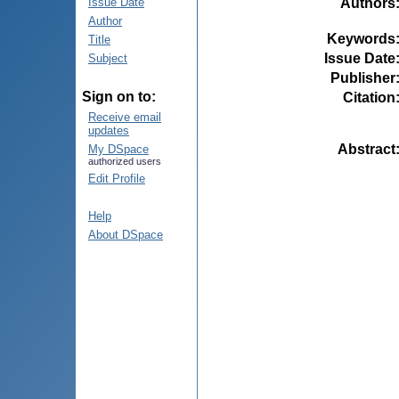
Authors
Issue Date
Author
Keywords
Title
Issue Date
Subject
Publisher
Sign on to:
Citation
Receive email
updates
Abstract
My DSpace
authorized users
Edit Profile
Help
About DSpace