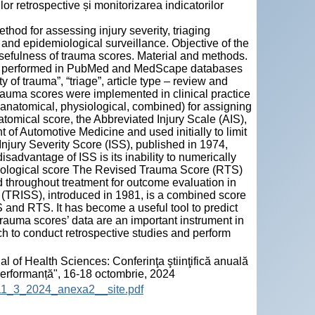
or retrospective și monitorizarea indicatorilor
hod for assessing injury severity, triaging
 and epidemiological surveillance. Objective of the
 usefulness of trauma scores. Material and methods.
e was performed in PubMed and MedScape databases
 of trauma”, “triage”, article type – review and
rauma scores were implemented in clinical practice
(anatomical, physiological, combined) for assigning
atomical score, the Abbreviated Injury Scale (AIS),
of Automotive Medicine and used initially to limit
 Injury Severity Score (ISS), published in 1974,
isadvantage of ISS is its inability to numerically
ysiological score The Revised Trauma Score (RTS)
d throughout treatment for outcome evaluation in
e (TRISS), introduced in 1981, is a combined score
S and RTS. It has become a useful tool to predict
 trauma scores’ data are an important instrument in
 to conduct retrospective studies and perform
l of Health Sciences: Conferinţa ştiinţifică anuală
 performanță", 16-18 octombrie, 2024
HS_11_3_2024_anexa2__site.pdf