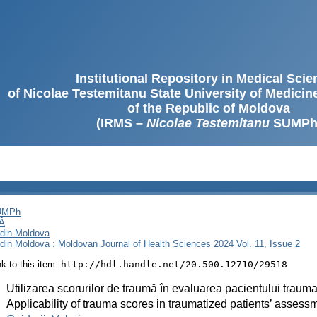
Institutional Repository in Medical Sci
of Nicolae Testemitanu State University of Medici
of the Republic of Moldova
(IRMS –
Nicolae Testemitanu
SUMPh
SUMPh
Ă
i din Moldova
i din Moldova : Moldovan Journal of Health Sciences 2024 Vol. 11, Issue 2
ink to this item:
http://hdl.handle.net/20.500.12710/29518
:
Utilizarea scorurilor de traumă în evaluarea pacientului trauma
:
Applicability of trauma scores in traumatized patients’ assess