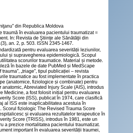
emiţanu” din Republica Moldova
 traumă în evaluarea pacientului traumatizat =
nt. In: Revista de Ştiinţe ale Sănătăţii din
(3), an. 2, p. 503. ISSN 2345-1467.
dardizată pentru evaluarea severității leziunilor,
entului și supravegherea epidemiologică. Scopul
utilitatea scorurilor traumatice. Material și metode.
a engleză în bazele de date PubMed și MedScape
rauma”, „triage”, tipul publicației – revista
urile traumatice au fost implementate în practica
upe (anatomice, fiziologice și combinate) pentru
r anatomic, Abreviated Injury Scale (AIS), introdus
Medicine, a fost folosit inițial pentru evaluarea
erity Score (ISS), publicat în 1974, care clasifică
j al ISS este inaplicabilitatea acestuia în
ă. Scorul fiziologic The Revised Trauma Score
respitalicesc și evaluarea rezultatelor terapeutice în
verity Score (TRISS), introdus în 1981, este un
u a prezice mortalitatea pacientului traumatizat.
trument important în evaluarea severității traumei,