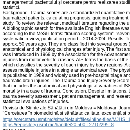
managementul pacientului și cercetare pentru realizarea studiil
statistici.
Background. Trauma scores are a standardized quantitative met
traumatized patients, calculating prognosis, guiding treatment,
study. To review the relevant medical literature regarding the
A bibliographic search for free available English literatur
according to the MeSH terms: “trauma scoring system”, “severity
systematic review, publication period – 2014-2024. Results. T
approx. 50 years ago. They are classified into several groups 
anatomical and physiological changes after injury. The first an
was introduced in 1969 by the Association for the Advancement 
injuries from motor vehicle crashes. AIS forms the basis of the
which classifies the severity of each injury by body regions. A d
assess multiple injuries in a single anatomical area. The ph
is published in 1989 and widely used in pre-hospital triage an
traumatic brain injuries. The Trauma and Injury Severity Scor
that includes the anatomical and physiological variables of IS
mortality in a case of trauma. Conclusion. Despite limitations,
trauma severity assessment, patient management, and research
statistical evaluations of injuries.
:
Revista de Științe ale Sănătății din Moldova = Moldovan Journa
"Cercetarea în biomedicină și sănătate: calitate, excelență și
:
https://cercetare.usmf.md/sites/default/files/inline-files/MJ
https://repository.usmf.md/handle/20.500.12710/29518