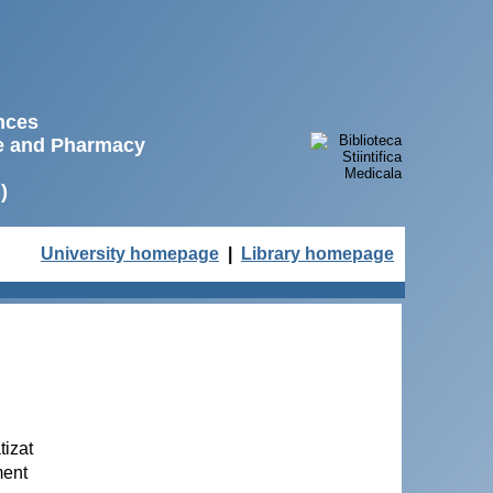
ences
ne and Pharmacy
)
University homepage
|
Library homepage
tizat
ment