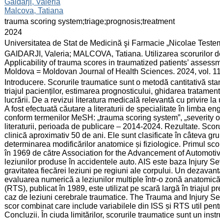
:
Gaidarji, Valeria
Malcova, Tatiana
:
trauma scoring system;triage;prognosis;treatment
:
2024
:
Universitatea de Stat de Medicină şi Farmacie „Nicolae Test
:
GAIDARJI, Valeria; MALCOVA, Tatiana. Utilizarea scorurilor de
Applicability of trauma scores in traumatized patients’ assessme
Moldova = Moldovan Journal of Health Sciences. 2024, vol. 11
:
Introducere. Scorurile traumatice sunt o metodă cantitativă stan
triajul pacienților, estimarea prognosticului, ghidarea tratam
lucrării. De a revizui literatura medicală relevantă cu privire la 
A fost efectuată căutare a literaturii de specialitate în limb
conform termenilor MeSH: „trauma scoring system”, „severity of t
literaturii, perioada de publicare – 2014-2024. Rezultate. Scor
clinică aproximativ 50 de ani. Ele sunt clasificate în câteva gr
determinarea modificărilor anatomice și fiziologice. Primul sco
în 1969 de către Association for the Advancement of Automotive 
leziunilor produse în accidentele auto. AIS este baza Injury Sev
gravitatea fiecărei leziuni pe regiuni ale corpului. Un dezavanta
evaluarea numerică a leziunilor multiple într-o zonă anatomic
(RTS), publicat în 1989, este utilizat pe scară largă în triajul p
caz de leziuni cerebrale traumatice. The Trauma and Injury Se
scor combinat care include variabilele din ISS și RTS util pentr
Concluzii. În ciuda limitărilor, scorurile traumatice sunt un ins