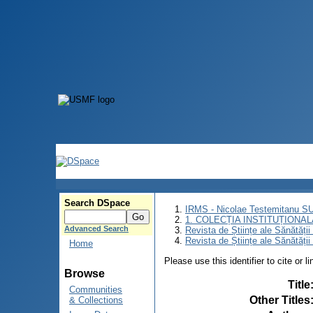
Search DSpace
IRMS - Nicolae Testemitanu 
1. COLECȚIA INSTITUȚIONAL
Advanced Search
Revista de Științe ale Sănătăți
Revista de Științe ale Sănătăți
Home
Please use this identifier to cite or l
Browse
Title
Communities
Other Titles
& Collections