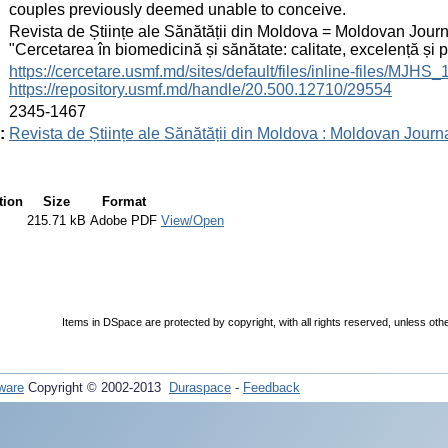
couples previously deemed unable to conceive.
:
Revista de Științe ale Sănătății din Moldova = Moldovan Journa
"Cercetarea în biomedicină și sănătate: calitate, excelență și
:
https://cercetare.usmf.md/sites/default/files/inline-files/MJ
https://repository.usmf.md/handle/20.500.12710/29554
:
2345-1467
:
Revista de Științe ale Sănătății din Moldova : Moldovan Journ
tion
Size
Format
215.71 kB
Adobe PDF
View/Open
Items in DSpace are protected by copyright, with all rights reserved, unless oth
ware
Copyright © 2002-2013
Duraspace
-
Feedback