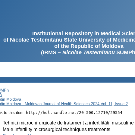
Institutional Repository in Medical Sci
of Nicolae Testemitanu State University of Medici
of the Republic of Moldova
(IRMS –
Nicolae Testemitanu
SUMPh
SUMPh
Ă
i din Moldova
i din Moldova : Moldovan Journal of Health Sciences 2024 Vol. 11, Issue 2
ink to this item:
http://hdl.handle.net/20.500.12710/29554
:
Tehnici microchirurgicale de tratament a infertilității masculine
:
Male infertility microsurgical techniques treatments