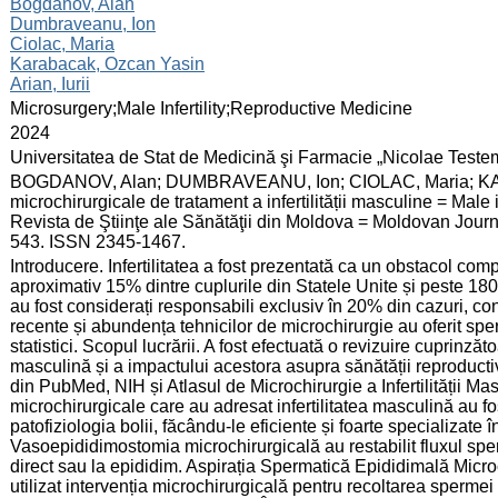
:
Bogdanov, Alan
Dumbraveanu, Ion
Ciolac, Maria
Karabacak, Ozcan Yasin
Arian, Iurii
:
Microsurgery;Male Infertility;Reproductive Medicine
:
2024
:
Universitatea de Stat de Medicină şi Farmacie „Nicolae Test
:
BOGDANOV, Alan; DUMBRAVEANU, Ion; CIOLAC, Maria; KARA
microchirurgicale de tratament a infertilității masculine = Male 
Revista de Ştiinţe ale Sănătăţii din Moldova = Moldovan Journal
543. ISSN 2345-1467.
:
Introducere. Infertilitatea a fost prezentată ca un obstacol co
aproximativ 15% dintre cuplurile din Statele Unite și peste 180
au fost considerați responsabili exclusiv în 20% din cazuri, c
recente și abundența tehnicilor de microchirurgie au oferit sp
statistici. Scopul lucrării. A fost efectuată o revizuire cuprinzăto
masculină și a impactului acestora asupra sănătății reproductiv
din PubMed, NIH și Atlasul de Microchirurgie a Infertilității Ma
microchirurgicale care au adresat infertilitatea masculină au f
patofiziologia bolii, făcându-le eficiente și foarte specializate
Vasoepididimostomia microchirurgicală au restabilit fluxul sp
direct sau la epididim. Aspirația Spermatică Epididimală Micr
utilizat intervenția microchirurgicală pentru recoltarea spermei 