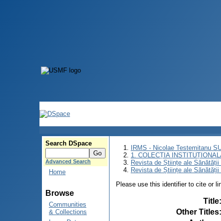
Search DSpace
IRMS - Nicolae Testemitanu 
1. COLECȚIA INSTITUȚIONAL
Advanced Search
Revista de Științe ale Sănătăți
Revista de Științe ale Sănătăți
Home
Please use this identifier to cite or l
Browse
Title
Communities
Other Titles
& Collections