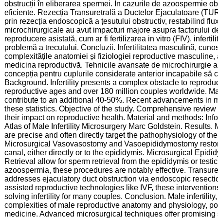
obstrucții în eliberarea spermei. În cazurile de azoospermie ob
eficiente. Rezecția Transuretrală a Ductelor Ejaculatoare (TU
prin rezecția endoscopică a țesutului obstructiv, restabilind flu
microchirurgicale au avut impacturi majore asupra factorului de
reproducere asistată, cum ar fi fertilizarea in vitro (FIV), infert
problemă a trecutului. Concluzii. Infertilitatea masculină, cuno
complexitățile anatomiei și fiziologiei reproductive masculine,
medicina reproductivă. Tehnicile avansate de microchirurgie au 
concepția pentru cuplurile considerate anterior incapabile să
Background. Infertility presents a complex obstacle to reproduc
reproductive ages and over 180 million couples worldwide. Ma
contribute to an additional 40-50%. Recent advancements in mic
these statistics. Objective of the study. Comprehensive review 
their impact on reproductive health. Material and methods: I
Atlas of Male Infertility Microsurgery Marc Goldstein. Results. 
are precise and often directly target the pathophysiology of th
Microsurgical Vasovasostomy and Vasoepididymostomy restore
canal, either directly or to the epididymis. Microsurgical Epi
Retrieval allow for sperm retrieval from the epididymis or testi
azoospermia, these procedures are notably effective. Transur
addresses ejaculatory duct obstruction via endoscopic resecti
assisted reproductive technologies like IVF, these interventions 
solving infertility for many couples. Conclusion. Male infertility
complexities of male reproductive anatomy and physiology, pos
medicine. Advanced microsurgical techniques offer promising s