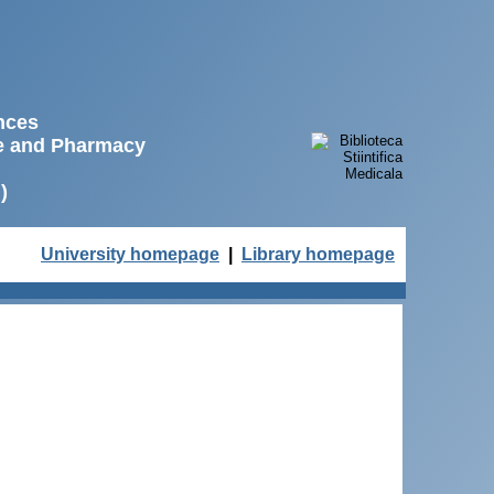
ences
ne and Pharmacy
)
University homepage
|
Library homepage