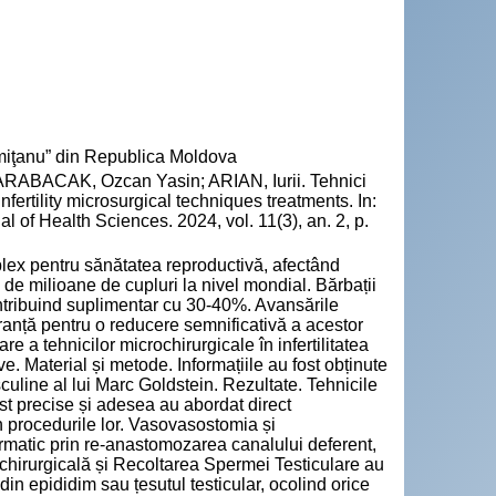
emiţanu” din Republica Moldova
BACAK, Ozcan Yasin; ARIAN, Iurii. Tehnici
infertility microsurgical techniques treatments. In:
 of Health Sciences. 2024, vol. 11(3), an. 2, p.
mplex pentru sănătatea reproductivă, afectând
 de milioane de cupluri la nivel mondial. Bărbații
ontribuind suplimentar cu 30-40%. Avansările
eranță pentru o reducere semnificativă a acestor
are a tehnicilor microchirurgicale în infertilitatea
e. Material și metode. Informațiile au fost obținute
sculine al lui Marc Goldstein. Rezultate. Tehnicile
ost precise și adesea au abordat direct
 în procedurile lor. Vasovasostomia și
ermatic prin re-anastomozarea canalului deferent,
ochirurgicală și Recoltarea Spermei Testiculare au
din epididim sau țesutul testicular, ocolind orice