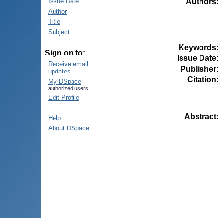
Authors
Issue Date
Author
Title
Subject
Keywords
Sign on to:
Issue Date
Receive email
Publisher
updates
Citation
My DSpace
authorized users
Edit Profile
Abstract
Help
About DSpace