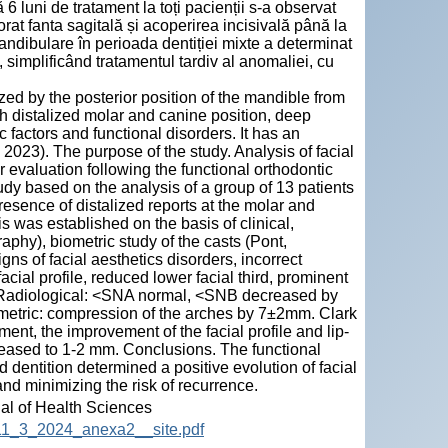
6 luni de tratament la toți pacienții s-a observat
șorat fanta sagitală și acoperirea incisivală până la
andibulare în perioada dentiției mixte a determinat
 simplificând tratamentul tardiv al anomaliei, cu
zed by the posterior position of the mandible from
h distalized molar and canine position, deep
 factors and functional disorders. It has an
2023). The purpose of the study. Analysis of facial
ir evaluation following the functional orthodontic
udy based on the analysis of a group of 13 patients
resence of distalized reports at the molar and
 was established on the basis of clinical,
phy), biometric study of the casts (Pont,
ns of facial aesthetics disorders, incorrect
 facial profile, reduced lower facial third, prominent
e. Radiological: <SNA normal, <SNB decreased by
etric: compression of the arches by 7±2mm. Clark
ent, the improvement of the facial profile and lip-
ecreased to 1-2 mm. Conclusions. The functional
d dentition determined a positive evolution of facial
and minimizing the risk of recurrence.
nal of Health Sciences
HS_11_3_2024_anexa2__site.pdf