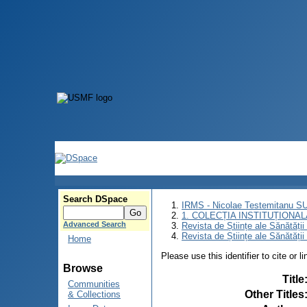
Search DSpace
IRMS - Nicolae Testemitanu 
1. COLECȚIA INSTITUȚIONAL
Advanced Search
Revista de Științe ale Sănătăți
Revista de Științe ale Sănătăți
Home
Please use this identifier to cite or l
Browse
Title
Communities
Other Titles
& Collections