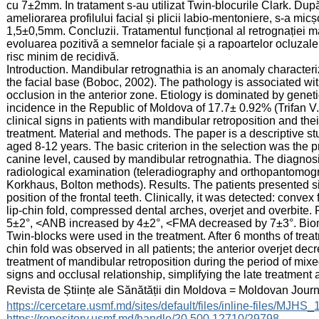
cu 7±2mm. În tratament s-au utilizat Twin-blocurile Clark. După 
ameliorarea profilului facial și plicii labio-mentoniere, s-a mic
1,5±0,5mm. Concluzii. Tratamentul funcțional al retrognației m
evoluarea pozitivă a semnelor faciale și a rapoartelor ocluzale,
risc minim de recidivă.
Introduction. Mandibular retrognathia is an anomaly characteri
the facial base (Boboc, 2002). The pathology is associated wit
occlusion in the anterior zone. Etiology is dominated by genetic
incidence in the Republic of Moldova of 17.7± 0.92% (Trifan V. 
clinical signs in patients with mandibular retroposition and the
treatment. Material and methods. The paper is a descriptive st
aged 8-12 years. The basic criterion in the selection was the p
canine level, caused by mandibular retrognathia. The diagnosis
radiological examination (teleradiography and orthopantomogra
Korkhaus, Bolton methods). Results. The patients presented sig
position of the frontal teeth. Clinically, it was detected: convex
lip-chin fold, compressed dental arches, overjet and overbit
5±2°, <ANB increased by 4±2°, <FMA decreased by 7±3°. Biom
Twin-blocks were used in the treatment. After 6 months of treatm
chin fold was observed in all patients; the anterior overjet d
treatment of mandibular retroposition during the period of mixe
signs and occlusal relationship, simplifying the late treatment 
:
Revista de Științe ale Sănătății din Moldova = Moldovan Jour
:
https://cercetare.usmf.md/sites/default/files/inline-files/MJ
https://repository.usmf.md/handle/20.500.12710/29798