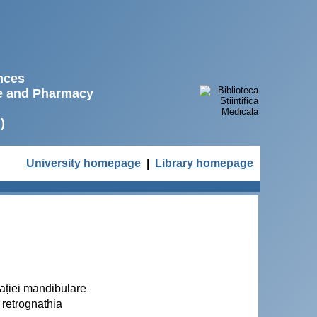
ences
ne and Pharmacy
)
University homepage
|
Library homepage
nației mandibulare
 retrognathia