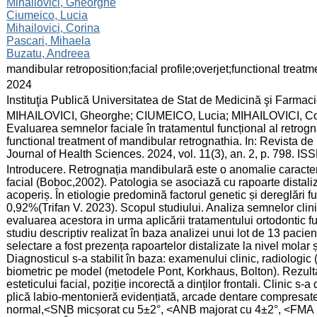
:
Mihailovici, Gheorghe
Ciumeico, Lucia
Mihailovici, Corina
Pascari, Mihaela
Buzatu, Andreea
:
mandibular retroposition;facial profile;overjet;functional treatm
:
2024
:
Instituţia Publică Universitatea de Stat de Medicină şi Farma
:
MIHAILOVICI, Gheorghe; CIUMEICO, Lucia; MIHAILOVICI, C
Evaluarea semnelor faciale în tratamentul funcțional al retrogn
functional treatment of mandibular retrognathia. In: Revista d
Journal of Health Sciences. 2024, vol. 11(3), an. 2, p. 798. I
:
Introducere. Retrognația mandibulară este o anomalie caracter
facial (Boboc,2002). Patologia se asociază cu rapoarte distaliz
acoperiș. În etiologie predomină factorul genetic și dereglări 
0,92%(Trifan V. 2023). Scopul studiului. Analiza semnelor clini
evaluarea acestora in urma aplicării tratamentului ortodontic f
studiu descriptiv realizat în baza analizei unui lot de 13 pacien
selectare a fost prezența rapoartelor distalizate la nivel molar
Diagnosticul s-a stabilit în baza: examenului clinic, radiologic 
biometric pe model (metodele Pont, Korkhaus, Bolton). Rezulta
esteticului facial, poziție incorectă a dinților frontali. Clinic s-a
plică labio-mentonieră evidențiată, arcade dentare compresat
normal,<SNB micșorat cu 5±2°, <ANB majorat cu 4±2°, <FMA m