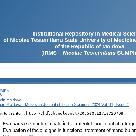
Institutional Repository in Medical Sci
of Nicolae Testemitanu State University of Medici
of the Republic of Moldova
(IRMS –
Nicolae Testemitanu
SUMPh
SUMPh
Ă
i din Moldova
i din Moldova : Moldovan Journal of Health Sciences 2024 Vol. 11, Issue 2
ink to this item:
http://hdl.handle.net/20.500.12710/29798
:
Evaluarea semnelor faciale în tratamentul funcțional al retrog
:
Evaluation of facial signs in functional treatment of mandibular