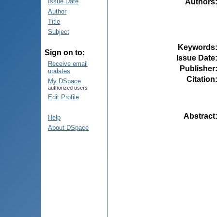
Authors
Issue Date
Author
Title
Subject
Keywords
Sign on to:
Issue Date
Receive email
Publisher
updates
Citation
My DSpace
authorized users
Edit Profile
Abstract
Help
About DSpace