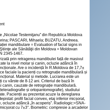
ent
cie „Nicolae Testemiţanu” din Republica Moldova
orina; PASCARI, Mihaela; BUZATU, Andreea.
ației mandibulare = Evaluation of facial signs in
e Ştiinţe ale Sănătăţii din Moldova = Moldovan
SSN 2345-1467.
izată prin retragerea mandibulei față de masivul
ate la nivel molar și canin, ocluzie adâncă în
funcționale. Are o incidență în R.Moldova de 17,7±
ce faciale la pacienți cu retrognație mandibulară și
uncțional. Material și metode. Lucrarea este un
ți cu vârste de 8-12 ani. Criteriul de bază în
 și canin, cauzate de retrognație mandibulară.
(teleradiografie și ortopantomografie), studiului
te. Pacienții au prezentat acuze la dereglarea
 depistat: profil facial convex, etaj inferior micșorat,
e, ocluzie adâncă „în acoperiș”. Radiologic:<SNA-
icșorat cu 7±3°. Biometric: compresie a arcadelor